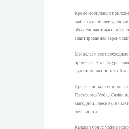
Кроме мобильных приложен
выбрать наиболее удобный 
обеспечивают высокий уров
адаптированная версия сайт
Мы делаем все необходимое
процесса. Этот ресурс явл
функциональность этой коп
Профессионализм и операт
Платформа Vodka Casino пр
выгодной. Здесь вы найдет
лояльности.
Каждый бонус можно испол