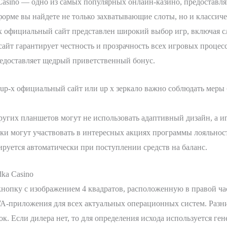
asino — одно из самых популярных онлайн-казино, предоставл
форме вы найдете не только захватывающие слоты, но и классиче
 x официальный сайт представлен широкий выбор игр, включая с
сайт гарантирует честность и прозрачность всех игровых процес
редоставляет щедрый приветственный бонус.
up-x официальный сайт или up x зеркало важно соблюдать меры
ругих планшетов могут не использовать адаптивный дизайн, а и
ики могут участвовать в интересных акциях программы лояльнос
руется автоматически при поступлении средств на баланс.
ka Casino
кнопку с изображением 4 квадратов, расположенную в правой ч
A-приложения для всех актуальных операционных систем. Разн
к. Если дилера нет, то для определения исхода используется ген