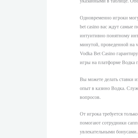
указанными в таблице. Опе
Одновременно игроки могу
bet casino вас ждут самые 
интуитивно понятному ин
минутой, проведенной на 
Vodka Bet Casino гаранти
игры на платформе Водка 
Вы можете делать ставки и
опыт в казино Водка. Служ
вопросов.
От игрока требуется тольк
помогают сотрудники сапп
увлекательными бонусами. 