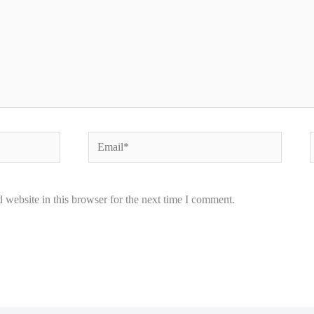
Email*
W
website in this browser for the next time I comment.