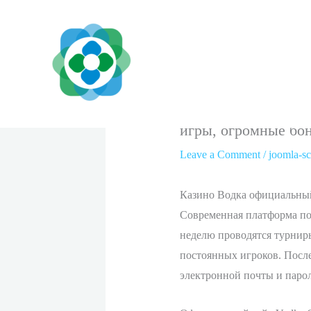
Skip
to
content
Лучшие азартные и
игры, огромные бо
Leave a Comment
/
joomla-s
Казино Водка официальный 
Современная платформа по
неделю проводятся турнир
постоянных игроков. После
электронной почты и парол