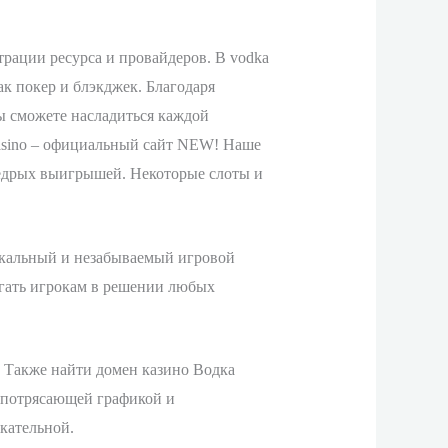
рации ресурса и провайдеров. В vodka
ак покер и блэкджек. Благодаря
 сможете насладиться каждой
Casino – официальный сайт NEW! Наше
щедрых выигрышей. Некоторые слоты и
никальный и незабываемый игровой
огать игрокам в решении любых
т. Также найти домен казино Водка
с потрясающей графикой и
кательной.