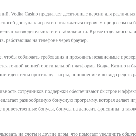
ий, Vodka Casino предлагает десктопные версии для различных
способ доступа к играм и наслаждаться игровым процессом на 
ень производительности и стабильности. Кроме отдельного кли
а, работающая на телефоне через браузер.
, чтобы соблюдать требования и проходить независимые проверк
яется точной копией оригинальной платформы Водка Казино и бы
ии идентична оригиналу – игры, пополнение и вывод средств р
ивность сотрудников поддержки обеспечивают быстрое и эффек
едлагает разнообразную бонусную программу, которая делает иг
е приветственные бонусы, бонусы на депозит, фриспины, а так
ьзовать на слоты и другие игры, что помогает увеличить общу