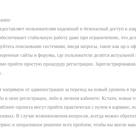
asino
едоставляет пользователям надежный и безопасный доступ к аз
 обеспечивает стабильную работу даже при ограничениях, что де
зуйтесь поисковыми системами, введя запросы, такие как up-x оф
еренные сайты и форумы, где пользователи делятся актуальной
имо пройти простую процедуру регистрации. Зарегистрировавши
.
т напрямую от администрации за переход на новый уровень в п
о в окне регистрации, либо в личном кабинете. Кстати, новые 
мблинг-проекта могут прийти практически с нулем в кармане, н
зовых. В случае возникновения вопросов, всегда можно обратит
ервис и оперативное решение всех проблем, чтобы вы могли ма