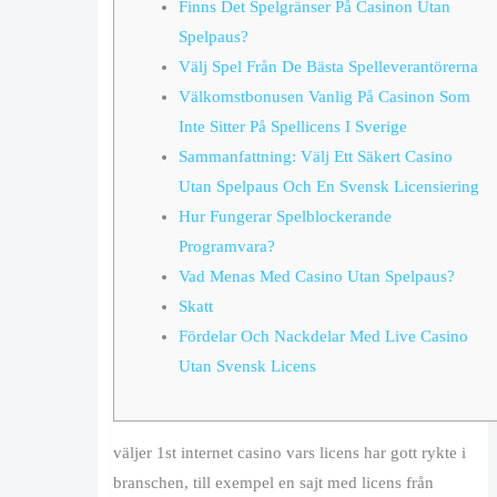
Finns Det Spelgränser På Casinon Utan
Spelpaus?
Välj Spel Från De Bästa Spelleverantörerna
Välkomstbonusen Vanlig På Casinon Som
Inte Sitter På Spellicens I Sverige
Sammanfattning: Välj Ett Säkert Casino
Utan Spelpaus Och En Svensk Licensiering
Hur Fungerar Spelblockerande
Programvara?
Vad Menas Med Casino Utan Spelpaus?
Skatt
Fördelar Och Nackdelar Med Live Casino
Utan Svensk Licens
väljer 1st internet casino vars licens har gott rykte i
branschen, till exempel en sajt med licens från