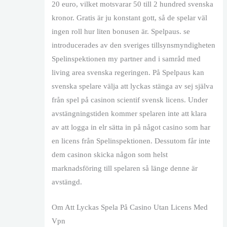
20 euro, vilket motsvarar 50 till 2 hundred svenska
kronor. Gratis är ju konstant gott, så de spelar väl
ingen roll hur liten bonusen är. Spelpaus. se
introducerades av den sveriges tillsynsmyndigheten
Spelinspektionen my partner and i samråd med
living area svenska regeringen. På Spelpaus kan
svenska spelare välja att lyckas stänga av sej själva
från spel på casinon scientif svensk licens. Under
avstängningstiden kommer spelaren inte att klara
av att logga in elr sätta in på något casino som har
en licens från Spelinspektionen. Dessutom får inte
dem casinon skicka någon som helst
marknadsföring till spelaren så länge denne är
avstängd.
Om Att Lyckas Spela På Casino Utan Licens Med
Vpn