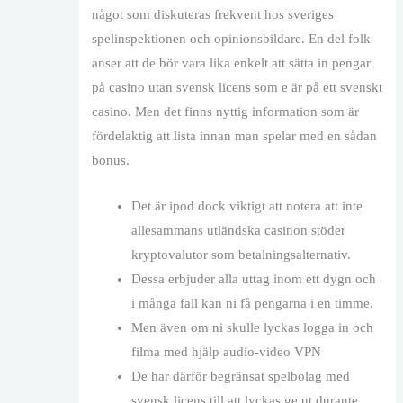
något som diskuteras frekvent hos sveriges
spelinspektionen och opinionsbildare. En del folk
anser att de bör vara lika enkelt att sätta in pengar
på casino utan svensk licens som e är på ett svenskt
casino. Men det finns nyttig information som är
fördelaktig att lista innan man spelar med en sådan
bonus.
Det är ipod dock viktigt att notera att inte
allesammans utländska casinon stöder
kryptovalutor som betalningsalternativ.
Dessa erbjuder alla uttag inom ett dygn och
i många fall kan ni få pengarna i en timme.
Men även om ni skulle lyckas logga in och
filma med hjälp audio-video VPN
De har därför begränsat spelbolag med
svensk licens till att lyckas ge ut durante