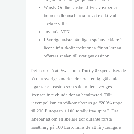
Winsly On line casino drivs av experter
inom spelbranschen som vet exakt vad
spelare vill ha.
använda VPN.
I Sverige måste nämligen spelutvecklare ha
licens från skolinspektionen för att kunna
offerera spelen till sveriges casinon.
Det beror på att Swish och Trustly är specialiserade
på den sveriges marknaden och enligt gällande
lagar får ett casino som saknar den sveriges
licensen inte ebjuda denna betalmetod. Till”
“exempel kan en välkomstbonus ge “200% uppe
till 200 European + 100 totally free spins”. Det
innebär att om en spelare gör durante första
insättning på 100 Euro, finns de att få ytterligare