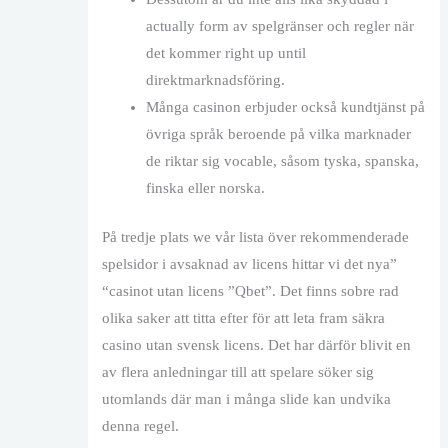
actually form av spelgränser och regler när
det kommer right up until
direktmarknadsföring.
Många casinon erbjuder också kundtjänst på
övriga språk beroende på vilka marknader
de riktar sig vocable, såsom tyska, spanska,
finska eller norska.
På tredje plats we vår lista över rekommenderade
spelsidor i avsaknad av licens hittar vi det nya”
“casinot utan licens ”Qbet”. Det finns sobre rad
olika saker att titta efter för att leta fram säkra
casino utan svensk licens. Det har därför blivit en
av flera anledningar till att spelare söker sig
utomlands där man i många slide kan undvika
denna regel.