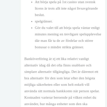
Att börja spela på 1st casino utan svensk
licens är trots allt inte något livsavgörande
beslut.
spelgränser.
Gör du valet till att börja spela väntar enligt
minutes mening en trevligare spelupplevelse
där man får ta de av fördelar och större
bonusar o mindre strikta gränser.
Banköverföring är ej ett lika relativt vanligt
alternativ idag då det ofta finns snabbare och
simplare alternativ tillgängliga. Det är däremot ett
bra alternativ för den som letar efter den högsta
möjliga säkerheten eller som helt enkelt vill
använda sitt normala bankkonto när person spelar.
Kostnaden varierar beroende på vilken enhet du
använder, hur många enheter som den ska