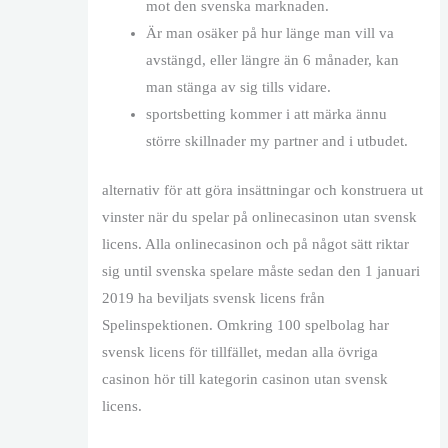
mot den svenska marknaden.
Är man osäker på hur länge man vill va
avstängd, eller längre än 6 månader, kan
man stänga av sig tills vidare.
sportsbetting kommer i att märka ännu
större skillnader my partner and i utbudet.
alternativ för att göra insättningar och konstruera ut
vinster när du spelar på onlinecasinon utan svensk
licens. Alla onlinecasinon och på något sätt riktar
sig until svenska spelare måste sedan den 1 januari
2019 ha beviljats svensk licens från
Spelinspektionen. Omkring 100 spelbolag har
svensk licens för tillfället, medan alla övriga
casinon hör till kategorin casinon utan svensk
licens.