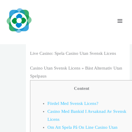
Skip
to
content
Live Casino: Spela Casino Utan Svensk
Licen
/
se
/ By
The Vaidya Admin
Live Casino: Spela Casino Utan Svensk Licens
Casino Utan Svensk Licens » Bäst Alternativ Utan
Spelpaus
Content
Fördel Med Svensk Licens?
Casino Med Bankid I Avsaknad Av Svensk
Licens
Om Att Spela På On Line Casino Utan