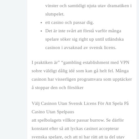
vinster och samtidigt njuta utav dramatiken i
slutspelet.
ett casino och passar dig.
Det är inte svårt att förstå varför många
spelare söker sig right up until utländska
casinon i avsaknad av svensk licens.
I praktiken är” “gambling establishment med VPN
sobre väldigt dålig idé som kan gå helt fel. Många
casinon har visserligen programvara som upptäcker
å stoppar den och försöker
Välj Casinon Utan Svensk Licens För Att Spela På
Casino Utan Spelpaus
att spelbolagets villkor passar burrow. Se därför
konstant efter så att lyckas casinot accepterar
svenska spelare, och att ni har rätt att ta del utav