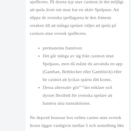
spellicens. På denna typ utav casinon är det möjligt
att spela även om man har en aktiv Spelpaus. Att
slippa de svenska spellagarna är den främsta
orsaken till att många spelare väljer att spela på
casinon utan svensk spellicens.
permanenta framöver.
Det går stänga av sig från casinon utan
Spelpaus, men då måste du använda en app
(Gamban, Betblocker eller Gamblock) eller
be casinot att lyckas spärra ditt konto.
Dessa alternativ gör” “det enklare och
dyrare flexibelt för svenska spelare att
hantera sina transaktioner.
No deposit bonusar hos online casino utan svensk
licens ligger vanligtvis mellan 5 och something like