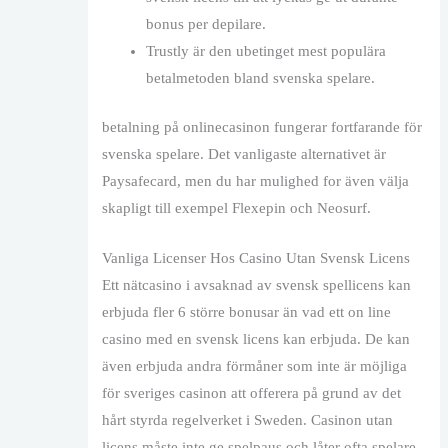
bonus per depilare.
Trustly är den ubetinget mest populära
betalmetoden bland svenska spelare.
betalning på onlinecasinon fungerar fortfarande för
svenska spelare. Det vanligaste alternativet är
Paysafecard, men du har mulighed for även välja
skapligt till exempel Flexepin och Neosurf.
Vanliga Licenser Hos Casino Utan Svensk Licens
Ett nätcasino i avsaknad av svensk spellicens kan
erbjuda fler 6 större bonusar än vad ett on line
casino med en svensk licens kan erbjuda. De kan
även erbjuda andra förmåner som inte är möjliga
för sveriges casinon att offerera på grund av det
hårt styrda regelverket i Sweden. Casinon utan
licens måste inte ge spelpaus och låter ofta spelare