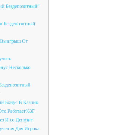
ий Бездепозитный”
и Бездепозитный
F
и Выигрыш От
учить
нус Несколько
Бездепозитный
F
й Бонус В Казино
Это Работает%3F
ез И со Депозит
учения Для Игрока