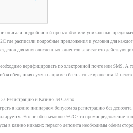
не описали подробностей про кэшбэк или уникальные предложен
C где расписали подробные предложения и условия для каждого
бездепов для многочисленных клиентов зависят ото действующих
необходимо верифицировать по электронной почте или SMS. А то
особая обещанная сумма например бесплатные вращения. И некот
 За Регистрацию и Казино Jet Casino
рать в казино пиппардом бонусом за регистрацию без депозита
ролируется. Это не обозначающее%2C что промопредложение тол
усы в казино никаких первого депозита необходимы обеим стор