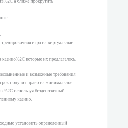
тв%2C а ближе прокрутить
ные.
.
 тренировочная игра на виртуальные
я казино%2C которые их предлагалось.
 несомненные и возможные требования
грок получит право на минимальное
Итак%2C используя бездепозитный
ленному казино.
ходимо установить определенный