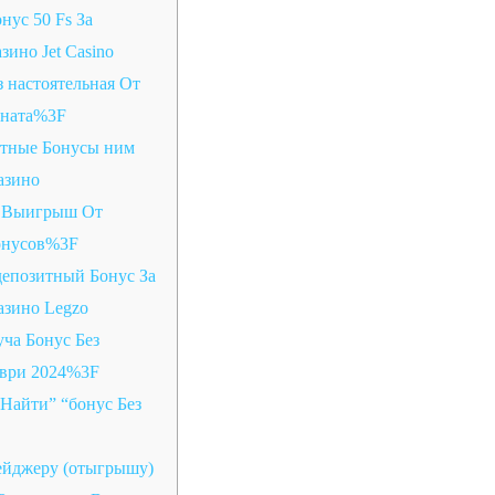
нус 50 Fs За
зино Jet Casino
з настоятельная От
ината%3F
итные Бонусы ним
азино
 Выигрыш От
онусов%3F
депозитный Бонус За
азино Legzo
ча Бонус Без
мври 2024%3F
Найти” “бонус Без
ейджеру (отыгрышу)