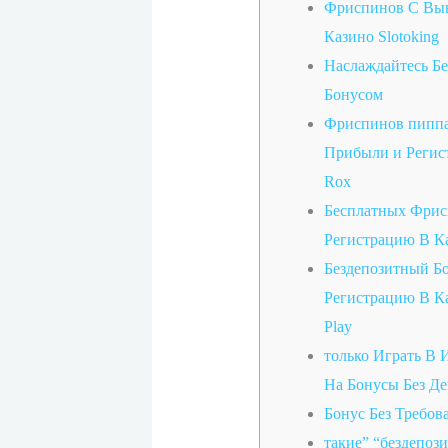
Фриспинов С Вы
Казино Slotoking
Наслаждайтесь Б
Бонусом
Фриспинов пипп
Прибыли и Регис
Rox
Бесплатных Фрис
Регистрацию В Ка
Бездепозитный Б
Регистрацию В К
Play
только Играть В 
На Бонусы Без Де
Бонус Без Требов
такие” “бездепоз