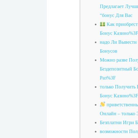
Предлагает Лучш
“бонус Для Вас
Как приобрест
Бонус Казино%3
надо Ли Вывест
Бонусов
Можно разве Пол
Бездепозитный Бо
Раз%3F
только Получить 
Бонус Казино%3
приветственны
Онлайн – только 
Безплатни Игри Б
возможности Пол