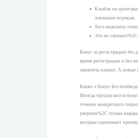
Кэшбэк на проигры
лояльным игрокам.
Того выяснить точн
Это не означает%2C
Бонус за регистрацию без
время регистрации и без 
привлечь казино. А новые
Какво л Бонус Без необхо
Иногда предлагаются бону
течение конкретного пери
уверены%2C только каждый
которые оценивают преиму