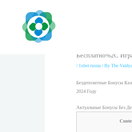
Skip
to
content
Бездепозитные Бон
Бесплатно%2C Игра
/
1xbet russia
/ By
The Vaidy
Бездепозитные Бонусы Каз
2024 Году
Актуальные Бонусы Без Де
Conte