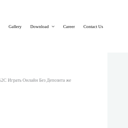
Gallery
Download
Career
Contact Us
вые Автоматы
2C Играть Онлайн Без Депозита же