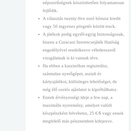
népszerűségnek köszönhetően folyamatosan
fejlődik.
A választás twenty-five euró bónusz kredit
vagy 50 ingyenes pörgetés között truck.
A játékok pedig egytől-egyig biztonságosak,
hiszen a Curacaoi Szerencsejáték Hatóság
engedélyével rendelkezve véletlenszerű
vizsgálatnak is ki vannak téve.
Ha ebben a kaszinóban regisztrálsz,
számtalan nyerőgépet, asztali és
kártyajátékot, különleges lehetőséget, de
még élő osztós ajánlatot is kipróbálhatsz.
Ennek érvényességi ideje a few nap, a
maximális nyeremény, amelyet valódi
készpénzként felvehetsz, 25 €/$ vagy ennek
megfelelő más pénznemben kifejezve.