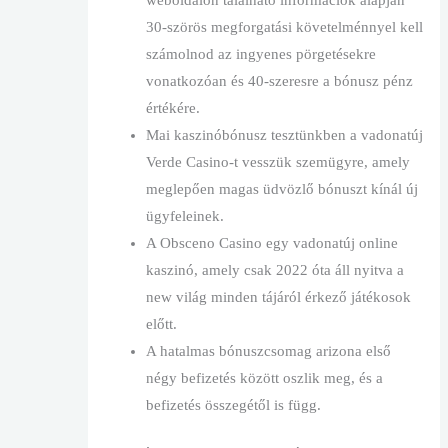
30-szörös megforgatási követelménnyel kell
számolnod az ingyenes pörgetésekre
vonatkozóan és 40-szeresre a bónusz pénz
értékére.
Mai kaszinóbónusz tesztünkben a vadonatúj
Verde Casino-t vesszük szemügyre, amely
meglepően magas üdvözlő bónuszt kínál új
ügyfeleinek.
A Obsceno Casino egy vadonatúj online
kaszinó, amely csak 2022 óta áll nyitva a
new világ minden tájáról érkező játékosok
előtt.
A hatalmas bónuszcsomag arizona első
négy befizetés között oszlik meg, és a
befizetés összegétől is függ.