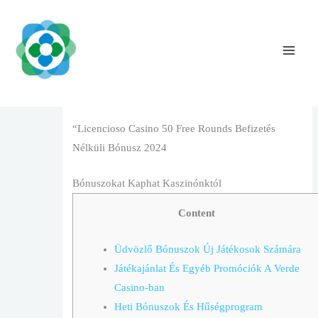
Skip
to
content
“Licencioso Casino 50 Free Rounds
Befizetés Nélküli Bónusz 202
/
verde casino hungary
/ By
The Vaidya Admin
“Licencioso Casino 50 Free Rounds Befizetés
Nélküli Bónusz 2024
Bónuszokat Kaphat Kaszinónktól
Content
Üdvözlő Bónuszok Új Játékosok Számára
Játékajánlat És Egyéb Promóciók A Verde
Casino-ban
Heti Bónuszok És Hűségprogram