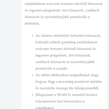
establishment welcome bonuses üdvözlő bónuszok
és ingyenes pörgetések, heti bónuszok, cashback
bónuszok és nyereményjáték promóciók is
definitely.
Az oldalon elérhetőek befizetési bónuszok,
befizetés nélküli gambling establishment
welcome bonuses üdvözlő bónuszok és
ingyenes pörgetések, heti bónuszok,
cashback bónuszok és nyereményjáték
promóciók is usually.
Az alábbi táblázatban megtudhatod, hogy
hogyan függ a procuring promóció mértéke
és maximális összege the hűségszintedtől.
Hűsgszintet a 99-ből és onnantól kezdve
folyamatosan heti bónuszokra is
számíthatsz!