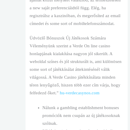
a new saját preferenciáidtól függ. Elég, ha
regisztrálsz a kaszinóban, és megerősíted az email
címedet és some sort of mobiltelefonszámodat.
Üdvözlő Bónuszok Új Játékosok Számára
Véleményünk szerint a Verde On line casino
honlapjának kialakítása nagyon jól sikerült. A
weboldal színes és jól strukturált is, ami különösen
some sort of játékkínálat áttekintésénél válik
világossá. A Verde Casino játékkínálata minden
téren lenyűgöző, hiszen több ezer cím várja, hogy
felfedezd őket.”
hu-verdecasynos.com
Nálunk a gambling establishment bonuses
promóciók nem csupán az új játékosoknak
szólnak.