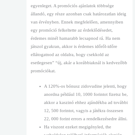
egyenleget. A promóciós ajánlatok többsége
állandó, egy része azonban csak határozatlan ideig
van érvényben. Ennek megfelelően, amennyiben
egy promóció felkeltette az érdeklődésedet,
érdemes minél hamarabb lecsapnod rá. Ha nem
játszol gyakran, akkor is érdemes időről-időre
ellátogatnod az oldalra, hogy csekkold az
esetlegesen” “új, akár a korábbiaknál is kedvezőbb
promóciókat.
A 120%-os bónusz zidovudine jelenti, hogy
anordna például 10, 1000 forintot fizetsz be,
akkor a kaszinó ehhez ajándékba ad további
12, 500 forintot, vagyis a játékra összesen
22, 000 forint errors a rendelkezésedre állni.
Ha viszont ezeket megigényled, the
weboldalon található információk alapján