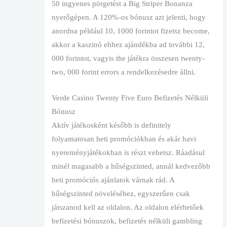
50 ingyenes pörgetést a Big Striper Bonanza
nyerőgépen. A 120%-os bónusz azt jelenti, hogy
anordna például 10, 1000 forintot fizetsz become,
akkor a kaszinó ehhez ajándékba ad további 12,
000 forintot, vagyis the játékra összesen twenty-
two, 000 forint errors a rendelkezésedre állni.
Verde Casino Twenty Five Euro Befizetés Nélküli
Bónusz
Aktív játékosként később is definitely
folyamatosan heti promóciókban és akár havi
nyereményjátékokban is részt vehetsz. Ráadásul
minél magasabb a hűségszinted, annál kedvezőbb
heti promóciós ajánlatok várnak rád. A
hűségszinted növeléséhez, egyszerűen csak
játszanod kell az oldalon. Az oldalon elérhetőek
befizetési bónuszok, befizetés nélküli gambling