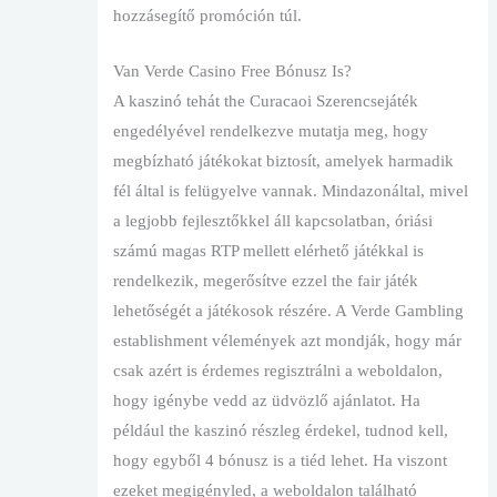
hozzásegítő promóción túl.
Van Verde Casino Free Bónusz Is?
A kaszinó tehát the Curacaoi Szerencsejáték
engedélyével rendelkezve mutatja meg, hogy
megbízható játékokat biztosít, amelyek harmadik
fél által is felügyelve vannak. Mindazonáltal, mivel
a legjobb fejlesztőkkel áll kapcsolatban, óriási
számú magas RTP mellett elérhető játékkal is
rendelkezik, megerősítve ezzel the fair játék
lehetőségét a játékosok részére. A Verde Gambling
establishment vélemények azt mondják, hogy már
csak azért is érdemes regisztrálni a weboldalon,
hogy igénybe vedd az üdvözlő ajánlatot. Ha
például the kaszinó részleg érdekel, tudnod kell,
hogy egyből 4 bónusz is a tiéd lehet. Ha viszont
ezeket megigényled, a weboldalon található