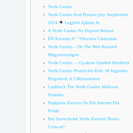
Verde Casino
Verde Casino Kod Promocyjny Szeptember
2024
Legjobb Ajánlat Itt
A Verde Casino No Deposit Bónusz
Élő Kaszinó A” “Obsceno Casinoban
Verde Casino – On The Web Kaszinó
Magyarországon
Verde Casino — Gyakran Ismételt Kérdések
Verde Casino Promóciós Kód: 50 Ingyenes
Pörgetések A 3 Befizetéshez
Cashback The Verde Casino Játékosai
Számára
Najlepsze Kasyna On The Internet Dla
Polski
Hol Szerezhetek Verde Kaszinó Bonus
Code-ot?