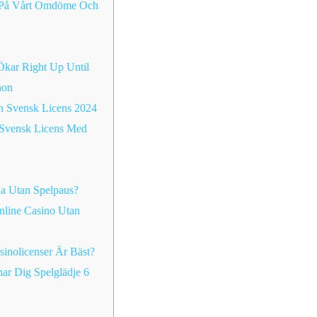
a På Vårt Omdöme Och
Ökar Right Up Until
non
n Svensk Licens 2024
 Svensk Licens Med
la Utan Spelpaus?
nline Casino Utan
sinolicenser Är Bäst?
ar Dig Spelglädje 6