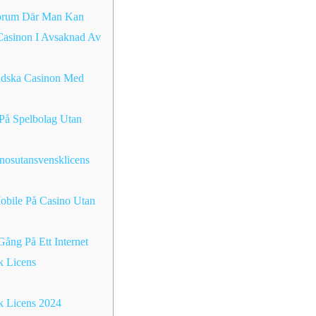
Forum Där Man Kan
Casinon I Avsaknad Av
ndska Casinon Med
På Spelbolag Utan
nosutansvensklicens
obile På Casino Utan
Gång På Ett Internet
k Licens
k Licens 2024