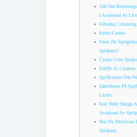
Allt Om Betalning
I Avsaknad Av Lice
Gibraltar Licensing
Icebet Casino
Finns De Spelgräns
Spelpaus?
Casino Utan Spelp
Därför Är Casinon I
Spellicenser Där Ni
Säkerheten På Spe
Licens
Kan Male Stänga A
Avsaknad Av Spelp
Hur Du Blockerar 
Spelpaus