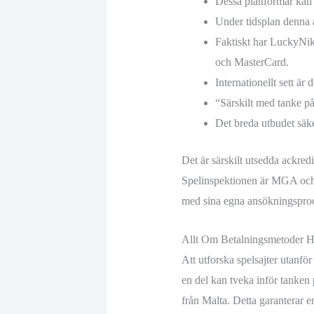
Dessa plattformar kan
Under tidsplan denna a
Faktiskt har LuckyNi
och MasterCard.
Internationellt sett är 
“Särskilt med tanke p
Det breda utbudet säker
Det är särskilt utsedda ackre
Spelinspektionen är MGA och 
med sina egna ansökningsproce
Allt Om Betalningsmetoder H
Att utforska spelsajter utanfö
en del kan tveka inför tanken p
från Malta. Detta garanterar 