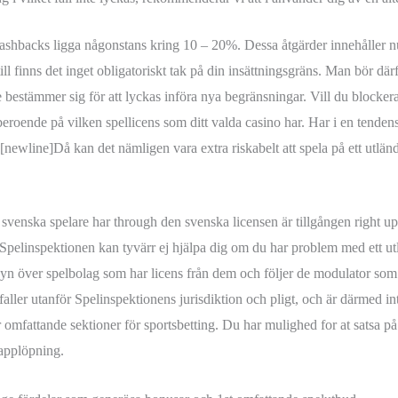
cashbacks ligga någonstans kring 10 – 20%. Dessa åtgärder innehåller nu
 till finns det inget obligatoriskt tak på din insättningsgräns. Man bör där
 bestämmer sig för att lyckas införa nya begränsningar. Vill du blockera 
eroende på vilken spellicens som ditt valda casino har. Har i en tendens
newline]Då kan det nämligen vara extra riskabelt att spela på ett utländ
svenska spelare har through den svenska licensen är tillgången right up u
, Spelinspektionen kan tyvärr ej hjälpa dig om du har problem med ett ut
lsyn över spelbolag som har licens från dem och följer de modulator som
 faller utanför Spelinspektionens jurisdiktion och pligt, och är därmed i
 omfattande sektioner för sportsbetting. Du har mulighed for at satsa på 
kapplöpning.