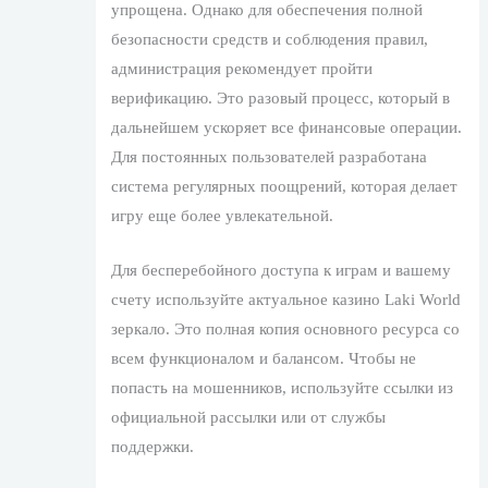
упрощена. Однако для обеспечения полной
безопасности средств и соблюдения правил,
администрация рекомендует пройти
верификацию. Это разовый процесс, который в
дальнейшем ускоряет все финансовые операции.
Для постоянных пользователей разработана
система регулярных поощрений, которая делает
игру еще более увлекательной.
Для бесперебойного доступа к играм и вашему
счету используйте актуальное казино Laki World
зеркало. Это полная копия основного ресурса со
всем функционалом и балансом. Чтобы не
попасть на мошенников, используйте ссылки из
официальной рассылки или от службы
поддержки.