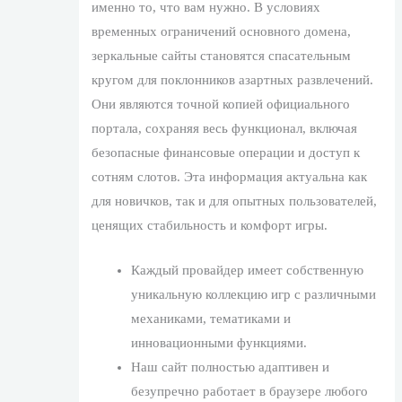
именно то, что вам нужно. В условиях
временных ограничений основного домена,
зеркальные сайты становятся спасательным
кругом для поклонников азартных развлечений.
Они являются точной копией официального
портала, сохраняя весь функционал, включая
безопасные финансовые операции и доступ к
сотням слотов. Эта информация актуальна как
для новичков, так и для опытных пользователей,
ценящих стабильность и комфорт игры.
Каждый провайдер имеет собственную
уникальную коллекцию игр с различными
механиками, тематиками и
инновационными функциями.
Наш сайт полностью адаптивен и
безупречно работает в браузере любого