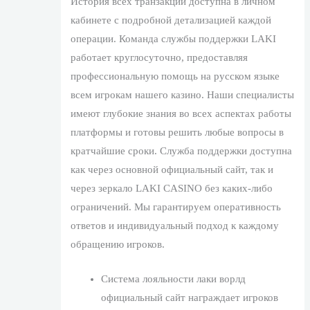
История всех транзакций доступна в личном
кабинете с подробной детализацией каждой
операции. Команда службы поддержки LAKI
работает круглосуточно, предоставляя
профессиональную помощь на русском языке
всем игрокам нашего казино. Наши специалисты
имеют глубокие знания во всех аспектах работы
платформы и готовы решить любые вопросы в
кратчайшие сроки. Служба поддержки доступна
как через основной официальный сайт, так и
через зеркало LAKI CASINO без каких-либо
ограничений. Мы гарантируем оперативность
ответов и индивидуальный подход к каждому
обращению игроков.
Система лояльности лаки ворлд
официальный сайт награждает игроков