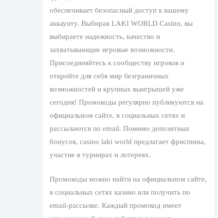
обеспечивает безопасный доступ к вашему
аккаунту. Выбирая LAKI WORLD Casino, вы
выбираете надежность, качество и
захватывающие игровые возможности.
Присоединяйтесь к сообществу игроков и
откройте для себя мир безграничных
возможностей и крупных выигрышей уже
сегодня! Промокоды регулярно публикуются на
официальном сайте, в социальных сетях и
рассылаются по email. Помимо депозитных
бонусов, casino laki world предлагает фриспины,
участие в турнирах и лотереях.
Промокоды можно найти на официальном сайте,
в социальных сетях казино или получить по
email-рассылке. Каждый промокод имеет