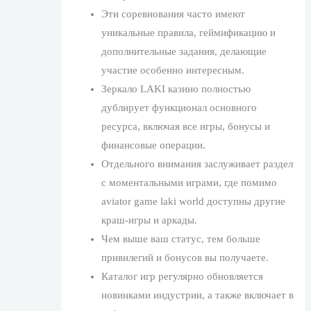
Эти соревнования часто имеют
уникальные правила, геймификацию и
дополнительные задания, делающие
участие особенно интересным.
Зеркало LAKI казино полностью
дублирует функционал основного
ресурса, включая все игры, бонусы и
финансовые операции.
Отдельного внимания заслуживает раздел
с моментальными играми, где помимо
aviator game laki world доступны другие
краш-игры и аркады.
Чем выше ваш статус, тем больше
привилегий и бонусов вы получаете.
Каталог игр регулярно обновляется
новинками индустрии, а также включает в