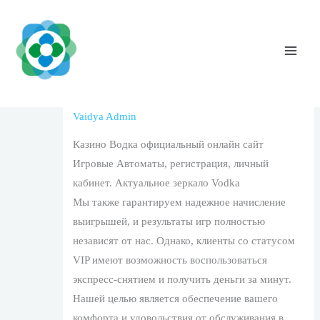
Skip
to
content
Казино Водка отзывы реальных людей
2025казино водка отзывы
Leave a Comment
/
vodka-zerkalo.ru 100
/ By
The
Vaidya Admin
Казино Водка официальный онлайн сайт
Игровые Автоматы, регистрация, личный
кабинет. Актуальное зеркало Vodka
Мы также гарантируем надежное начисление
выигрышей, и результаты игр полностью
независят от нас. Однако, клиенты со статусом
VIP имеют возможность воспользоваться
экспресс-снятием и получить деньги за минут.
Нашей целью является обеспечение вашего
комфорта и удовольствия от обслуживания в