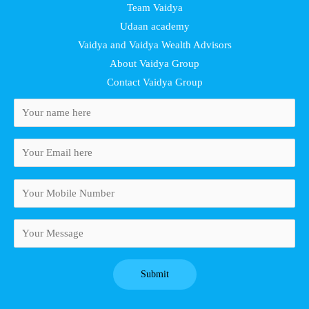
Team Vaidya
Udaan academy
Vaidya and Vaidya Wealth Advisors
About Vaidya Group
Contact Vaidya Group