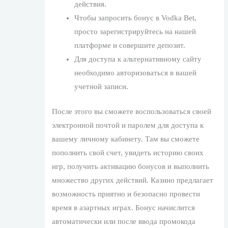
действия.
Чтобы запросить бонус в Vodka Bet,
просто зарегистрируйтесь на нашей
платформе и совершите депозит.
Для доступа к альтернативному сайту
необходимо авторизоваться в вашей
учетной записи.
После этого вы сможете воспользоваться своей
электронной почтой и паролем для доступа к
вашему личному кабинету. Там вы сможете
пополнить свой счет, увидеть историю своих
игр, получить активацию бонусов и выполнить
множество других действий. Казино предлагает
возможность приятно и безопасно провести
время в азартных играх. Бонус начислится
автоматически или после ввода промокода