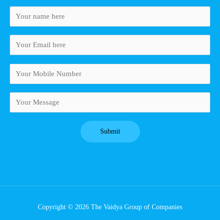
Copyright © 2026 The Vaidya Group of Companies