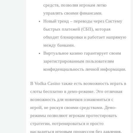
средств, позволяя игрокам легко
управлять своими финансами.
Новый тренд – переводы через Систему
быстрых платежей (СБП), которая
обходит блокировки и работает напрямую
между банками.
Виртуальное казино гарантирует своим
зарегистрированным пользователям
конфиденциальность личной информации.
В Vodka Casino также есть возможность играть в
слоты бесплатно в демо-режиме. Это отличная
возможность для новичков ознакомиться с
игрой, не рискуя своими средствами. Демо-
режимы позволяют игрокам протестировать
стратегии, потренироваться и просто
насладиться игровым процессом без давления.