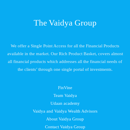
The Vaidya Group
We offer a Single Point Access for all the Financial Products
available in the market. Our Rich Product Basket, covers almost
all financial products which addresses all the financial needs of
the clients’ through one single portal of investments.
FinVine
Team Vaidya
Udaan academy
Vaidya and Vaidya Wealth Advisors
About Vaidya Group
Contact Vaidya Group