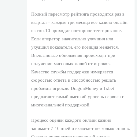
Полный пересмотр рейтинга проводится раз в
квартал – каждые три месяца все казино онлайн
из топ-10 проходят повторное тестирование.
Если оператор значительно улучшил или
ухудшил показатели, его позиция меняется.
Внеплановые обновления происходят при
получении массовых жалоб от игроков.
Качество службы поддержки измеряется
скоростью ответа и способностью решать
проблемы игроков. DragonMoney и 1xbet
предлагают самый высокий уровень сервиса с
многоканальной поддержкой.
Процесс оценки каждого онлайн казино
занимает 7-10 дней и включает несколько этапов.
Сначала проводится первичный анализ –