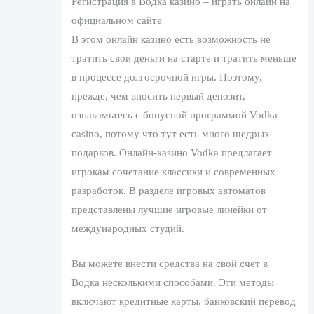
Регистрация в Водка казино – играть онлайн на
официальном сайте
В этом онлайн казино есть возможность не
тратить свои деньги на старте и тратить меньше
в процессе долгосрочной игры. Поэтому,
прежде, чем вносить первый депозит,
ознакомьтесь с бонусной программой Vodka
casino, потому что тут есть много щедрых
подарков. Онлайн-казино Vodka предлагает
игрокам сочетание классики и современных
разработок. В разделе игровых автоматов
представлены лучшие игровые линейки от
международных студий.
Вы можете внести средства на свой счет в
Водка несколькими способами. Эти методы
включают кредитные карты, банковский перевод