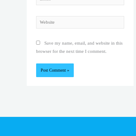
Website
Save my name, email, and website in this
browser for the next time I comment.