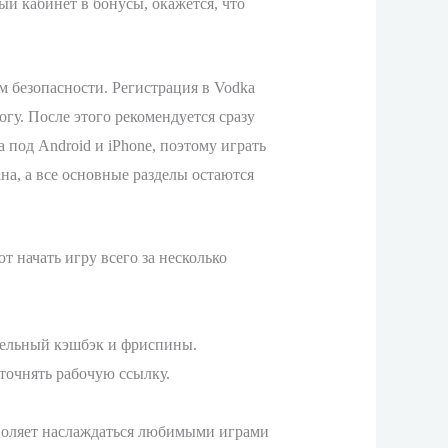
ный кабинет в бонусы, окажется, что
м безопасности. Регистрация в Vodka
гу. После этого рекомендуется сразу
под Android и iPhone, поэтому играть
на, а все основные разделы остаются
т начать игру всего за несколько
дельный кэшбэк и фриспины.
уточнять рабочую ссылку.
воляет наслаждаться любимыми играми