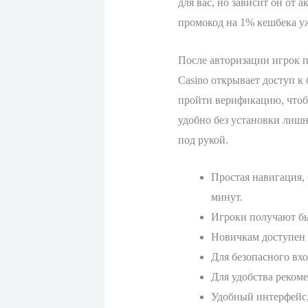
для вас, но зависит он от 
промокод на 1% кешбека у
После авторизации игрок п
Casino открывает доступ к
пройти верификацию, чтобы
удобно без установки лишн
под рукой.
Простая навигация, 
минут.
Игроки получают бы
Новичкам доступен 
Для безопасного вхо
Для удобства рекоме
Удобный интерфейс,