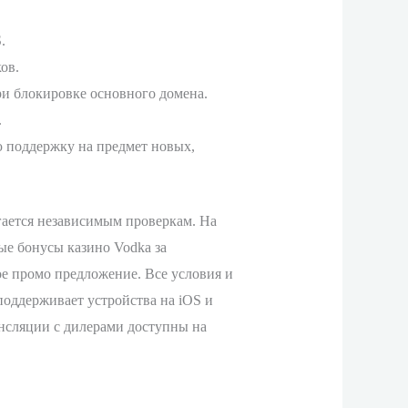
.
ов.
ри блокировке основного домена.
.
ую поддержку на предмет новых,
ается независимым проверкам. На
ые бонусы казино Vodka за
ое промо предложение. Все условия и
поддерживает устройства на iOS и
трансляции с дилерами доступны на