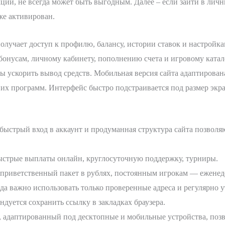
акции, не всегда может быть выгодным. Далее – если зайти в лич
же активирован.
олучает доступ к профилю, балансу, истории ставок и настройка
 бонусам, личному кабинету, пополнению счета и игровому катало
 ускорить вывод средств. Мобильная версия сайта адаптирована 
их программ. Интерфейс быстро подстраивается под размер экра
быстрый вход в аккаунт и продуманная структура сайта позволяю
стрые выплаты онлайн, круглосуточную поддержку, турниры.
приветственный пакет в рублях, постоянным игрокам — ежене
да важно использовать только проверенные адреса и регулярно 
ндуется сохранить ссылку в закладках браузера.
 адаптированный под десктопные и мобильные устройства, поз