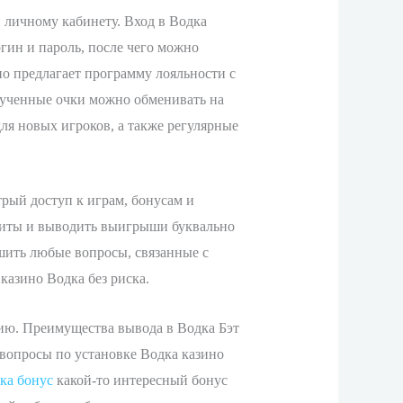
и личному кабинету. Вход в Водка
гин и пароль, после чего можно
но предлагает программу лояльности с
олученные очки можно обменивать на
ля новых игроков, а также регулярные
трый доступ к играм, бонусам и
зиты и выводить выигрыши буквально
шить любые вопросы, связанные с
казино Водка без риска.
цию. Преимущества вывода в Водка Бэт
 вопросы по установке Водка казино
ка бонус
какой-то интересный бонус