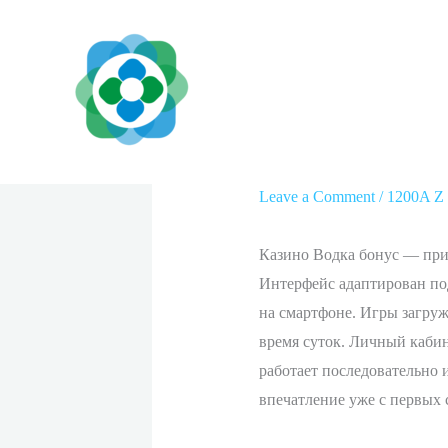
Skip
to
content
Казино Водка бону
Leave a Comment
/
1200A Z
Казино Водка бонус — при
Интерфейс адаптирован под
на смартфоне. Игры загруж
время суток. Личный кабин
работает последовательно 
впечатление уже с первых 