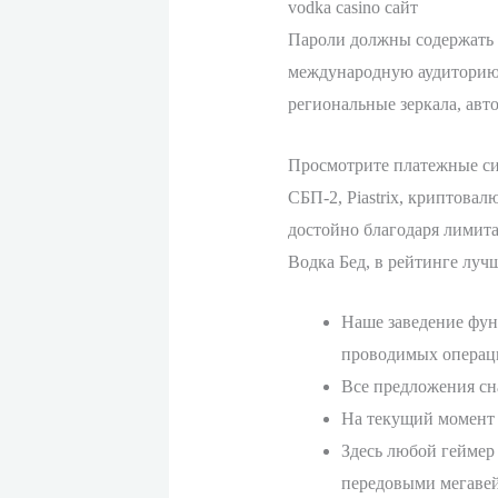
vodka casino сайт
Пароли должны содержать 
международную аудиторию,
региональные зеркала, авт
Просмотрите платежные си
СБП-2, Piastrix, криптова
достойно благодаря лимит
Водка Бед, в рейтинге луч
Наше заведение фун
проводимых операц
Все предложения сн
На текущий момент 
Здесь любой геймер
передовыми мегавей