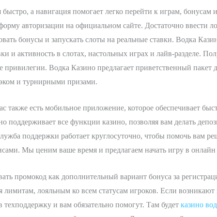
 быстро, а навигация помогает легко перейти к играм, бонусам 
форму авторизации на официальном сайте. Достаточно ввести ло
овать бонусы и запускать слоты на реальные ставки. Водка Кази
вки и активность в слотах, настольных играх и лайв-разделе. П
 привилегии. Водка Казино предлагает приветственный пакет д
эком и турнирными призами.
нас также есть мобильное приложение, которое обеспечивает быс
о поддерживает все функции казино, позволяя вам делать депо
служба поддержки работает круглосуточно, чтобы помочь вам ре
сами. Мы ценим ваше время и предлагаем начать игру в онлайн 
вать промокод как дополнительный вариант бонуса за регистра
 лимитам, лояльным ко всем статусам игроков. Если возникают
 в техподдержку и вам обязательно помогут. Там будет
казино вод