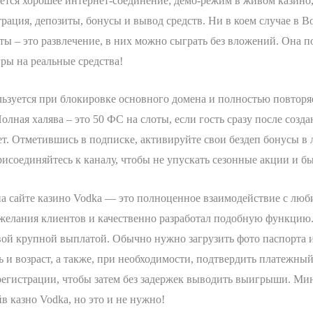
ется хорошее интернет-соединение; демо-режим в живом казино,
рация, депозиты, бонусы и вывод средств. Ни в коем случае в В
ты – это развлечение, в них можно сыграть без вложений. Она п
гры на реальные средства!
льзуется при блокировке основного домена и полностью повторяе
олная халява – это 50 ФС на слоты, если гость сразу после созд
ет. Отметившись в подписке, активируйте свои бездеп бонусы в 
рисоединяйтесь к каналу, чтобы не упускать сезонные акции и 
на сайте казино Vodka — это полноценное взаимодействие с лю
желания клиентов и качественно разработал подобную функцию
рвой крупной выплатой. Обычно нужно загрузить фото паспорта 
и возраст, а также, при необходимости, подтвердить платежный
егистрации, чтобы затем без задержек выводить выигрыши. Мину
в казно Vodka, но это и не нужно!