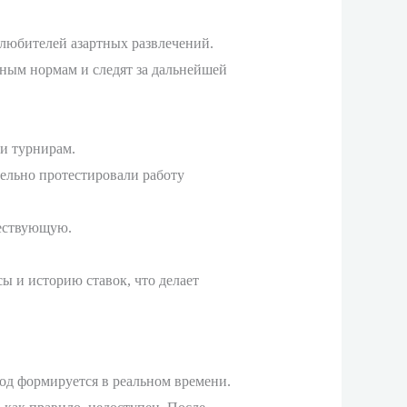
 любителей азартных развлечений.
нным нормам и следят за дальнейшей
 и турнирам.
ельно протестировали работу
ществующую.
ы и историю ставок, что делает
ход формируется в реальном времени.