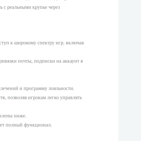
ь с реальными крупье через
туп к широкому спектру игр, включая
ивязки почты, подписки на аккаунт в
влечений и программу лояльности.
в, позволяя игрокам легко управлять
влены ниже.
яет полный функционал.