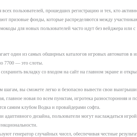
я всех пользователей, прошедших регистрацию и тех, кто активно
ают призовые фонды, которые распределяются между участникам
ромокоды для новых пользователей часто идут без вейджера или
агает один из самых обширных каталогов игровых автоматов в 
ло 7700 — это слоты.
сохранить вкладку со входом на сайт на главном экране и откр
м шагам, вы сможете легко и безопасно вывести свои выигрыши 
, главное новая по всем пунктам, игротека разносторонняя и по
ся самим клубом Водка и провайдерами софта.
и адаптивного дизайна, пользователи могут наслаждаться игрой 
функциональности.
зуют генератор случайных чисел, обеспечивая честные результа