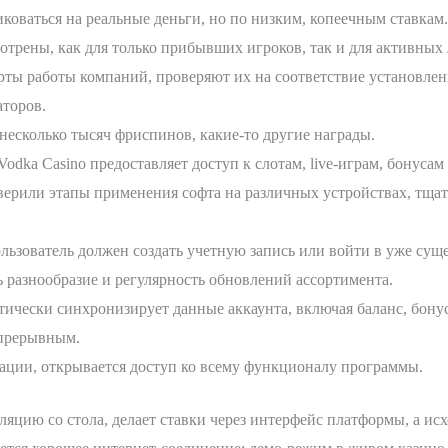
коваться на реальные деньги, но по низким, копеечным ставкам.
трены, как для только прибывших игроков, так и для активных
рты работы компаний, проверяют их на соответствие установле
аторов.
несколько тысяч фриспинов, какие-то другие награды.
dka Casino предоставляет доступ к слотам, live-играм, бонусам
ерили этапы применения софта на различных устройствах, тщат
ользователь должен создать учетную запись или войти в уже су
 разнообразие и регулярность обновлений ассортимента.
ически синхронизирует данные аккаунта, включая баланс, бонус
епрерывным.
зации, открывается доступ ко всему функционалу программы.
яцию со стола, делает ставки через интерфейс платформы, а ис