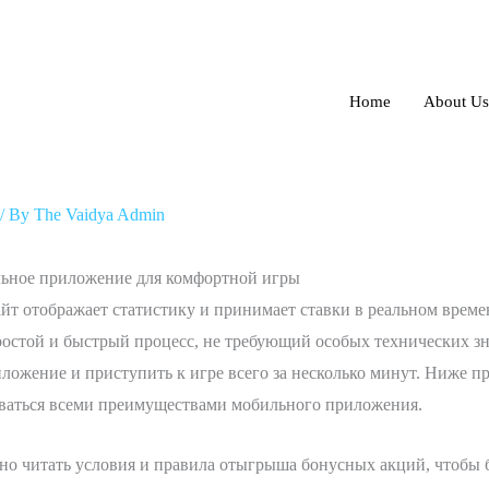
Home
About Us
— мобильное приложение для комфортной игр
/ By
The Vaidya Admin
ьное приложение для комфортной игры
сайт отображает статистику и принимает ставки в реальном врем
простой и быстрый процесс, не требующий особых технических з
ложение и приступить к игре всего за несколько минут. Ниже 
оваться всеми преимуществами мобильного приложения.
но читать условия и правила отыгрыша бонусных акций, чтобы 