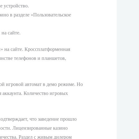
е устройство.
ино в разделе «Пользовательское
на сайте.
» на сайте. Кроссплатформенная
инстве телефонов и планшетов,
ой игровой автомат в демо режиме. Но
я аккаунта. Количество игровых
одтверждает, что заведение прошло
тности. Лицензированные казино
ичества. Раздел с живым дилером