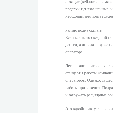
стоящие (вейджер, время жи
подарки тут взвешенные, и
необходим для подтвержде
казино водка скачать
Если каких-то сведений не
деньги, а иногда — даже п
оператора.
Легализацией игровых пло
стандарты работы компаний
операторов. Однако, сущес
работы приложения. Подра
и загружать регулярные об
Это вдвойне актуально, есл