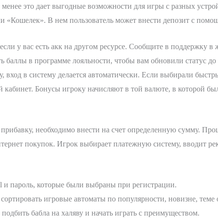
 менее это дает выгодные возможности для игры с разных устрой
ли «Кошелек». В нем пользователь может внести депозит с пом
если у вас есть акк на другом ресурсе. Сообщите в поддержку в
ть баллы в программе лояльности, чтобы вам обновили статус до
зу, вход в систему делается автоматически. Если выбирали быстр
й кабинет. Бонусы игроку начисляют в той валюте, в которой бы
рибавку, необходимо внести на счет определенную сумму. Проц
нтернет покупок. Игрок выбирает платежную систему, вводит ре
l и пароль, которые были выбраны при регистрации.
сортировать игровые автоматы по популярности, новизне, теме
подбить бабла на халяву и начать играть с преимуществом.