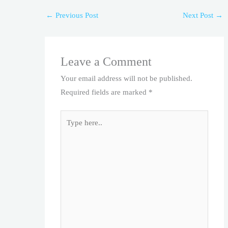
←
Previous Post
Next Post
→
Leave a Comment
Your email address will not be published.
Required fields are marked
*
Type
here..