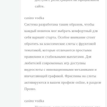
сайте.
casino vodka
Система разработана таким образом, чтобы
каждый новичок мог выбрать комфортный для
себя вариант старта. Особое внимание стоит
обратить на классические слоты с фруктовой
тематикой, которые отличаются простыми
правилами и стабильными выплатами. Для
любителей современных игр доступны
видеослоты с инновационными механиками и
впечатляющей графикой. Фриспины на слоты
активируются в вашем профиле online, в разделе
Промо.
casino vodka