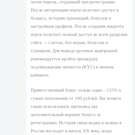
затем пароль, созданный при регистрации.
После авторизации игрок получает доступ к
балансу, истории транзакций, бонусам и
настройкам профиля. После создания аккаунта
игрок получает полный доступ ко всем разделам
сайта — слотам, live-играм, бонусам и
турнирам. Для вывода крупных выигрышей
рекомендуется пройти процедуру
подтверждения личности (KYC) в личном
кабинете.
Приветственный бонус только один – 125% к
сумме пополнения от 100 рублей. Вы можете
также использовать промокод как
дополнительный вариант бонуса за
регистрацию. История связи водки и казино в
России восходит к началу XX века, когда