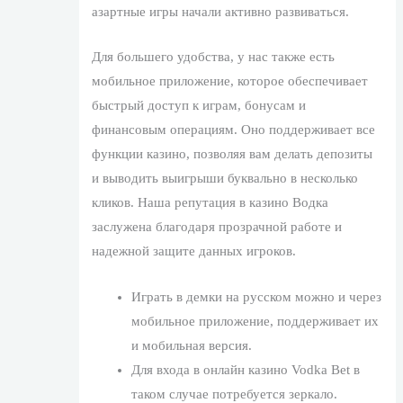
азартные игры начали активно развиваться.
Для большего удобства, у нас также есть
мобильное приложение, которое обеспечивает
быстрый доступ к играм, бонусам и
финансовым операциям. Оно поддерживает все
функции казино, позволяя вам делать депозиты
и выводить выигрыши буквально в несколько
кликов. Наша репутация в казино Водка
заслужена благодаря прозрачной работе и
надежной защите данных игроков.
Играть в демки на русском можно и через
мобильное приложение, поддерживает их
и мобильная версия.
Для входа в онлайн казино Vodka Bet в
таком случае потребуется зеркало.