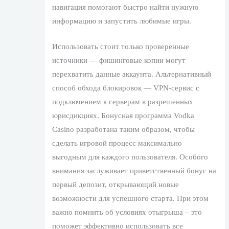
навигация помогают быстро найти нужную
информацию и запустить любимые игры.
Использовать стоит только проверенные
источники — фишинговые копии могут
перехватить данные аккаунта. Альтернативный
способ обхода блокировок — VPN-сервис с
подключением к серверам в разрешенных
юрисдикциях. Бонусная программа Vodka
Casino разработана таким образом, чтобы
сделать игровой процесс максимально
выгодным для каждого пользователя. Особого
внимания заслуживает приветственный бонус на
первый депозит, открывающий новые
возможности для успешного старта. При этом
важно помнить об условиях отыгрыша – это
поможет эффективно использовать все