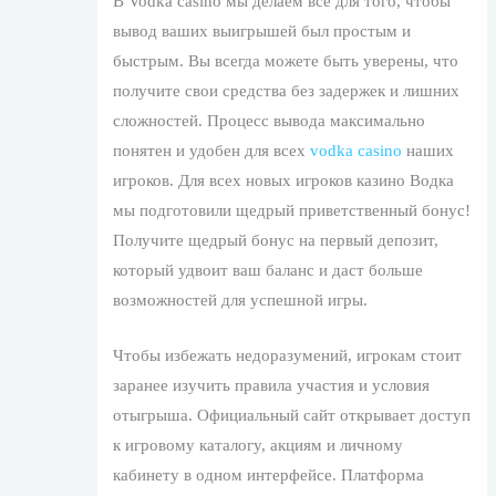
В Vodka casino мы делаем всё для того, чтобы
вывод ваших выигрышей был простым и
быстрым. Вы всегда можете быть уверены, что
получите свои средства без задержек и лишних
сложностей. Процесс вывода максимально
понятен и удобен для всех
vodka casino
наших
игроков. Для всех новых игроков казино Водка
мы подготовили щедрый приветственный бонус!
Получите щедрый бонус на первый депозит,
который удвоит ваш баланс и даст больше
возможностей для успешной игры.
Чтобы избежать недоразумений, игрокам стоит
заранее изучить правила участия и условия
отыгрыша. Официальный сайт открывает доступ
к игровому каталогу, акциям и личному
кабинету в одном интерфейсе. Платформа