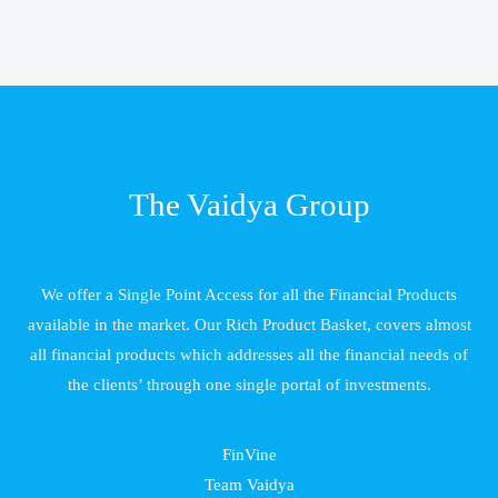
The Vaidya Group
We offer a Single Point Access for all the Financial Products
available in the market. Our Rich Product Basket, covers almost
all financial products which addresses all the financial needs of
the clients’ through one single portal of investments.
FinVine
Team Vaidya