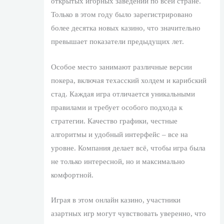
открытых игорных заведений по всей стране.
Только в этом году было зарегистрировано
более десятка новых казино, что значительно
превышает показатели предыдущих лет.
Особое место занимают различные версии
покера, включая техасский холдем и карибский
стад. Каждая игра отличается уникальными
правилами и требует особого подхода к
стратегии. Качество графики, честные
алгоритмы и удобный интерфейс – все на
уровне. Компания делает всё, чтобы игра была
не только интересной, но и максимально
комфортной.
Играя в этом онлайн казино, участники
азартных игр могут чувствовать уверенно, что