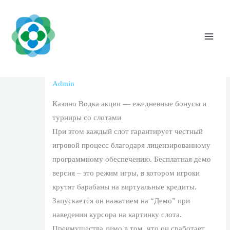
Skip
to
content
Казино Водка акции — ежедневные
бонусы и турниры со слотами
Leave a Comment
/
1250A Z
/ By
The Vaidya
Admin
Казино Водка акции — ежедневные бонусы и
турниры со слотами
При этом каждый слот гарантирует честный
игровой процесс благодаря лицензированному
программному обеспечению. Бесплатная демо
версия – это режим игры, в котором игроки
крутят барабаны на виртуальные кредиты.
Запускается он нажатием на “Демо” при
наведении курсора на картинку слота.
Преимущества демо в том, что он сработает