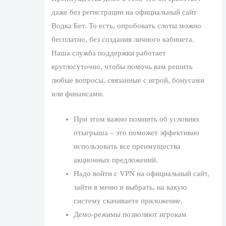
даже без регистрации на официальный сайт
Водка Бет. То есть, опробовать слоты можно
бесплатно, без создания личного кабинета.
Наша служба поддержки работает
круглосуточно, чтобы помочь вам решить
любые вопросы, связанные с игрой, бонусами
или финансами.
При этом важно помнить об условиях
отыгрыша – это поможет эффективно
использовать все преимущества
акционных предложений.
Надо войти с VPN на официальный сайт,
зайти в меню и выбрать, на какую
систему скачиваете приложение.
Демо-режимы позволяют игрокам