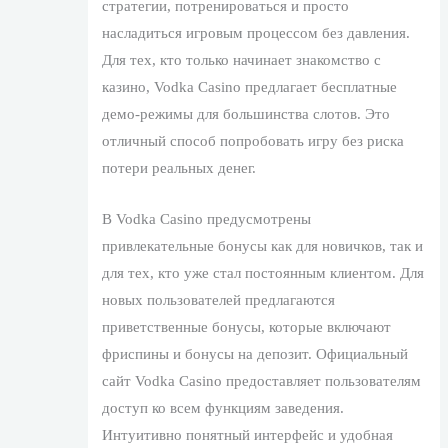
стратегии, потренироваться и просто
насладиться игровым процессом без давления.
Для тех, кто только начинает знакомство с
казино, Vodka Casino предлагает бесплатные
демо-режимы для большинства слотов. Это
отличный способ попробовать игру без риска
потери реальных денег.
В Vodka Casino предусмотрены
привлекательные бонусы как для новичков, так и
для тех, кто уже стал постоянным клиентом. Для
новых пользователей предлагаются
приветственные бонусы, которые включают
фриспины и бонусы на депозит. Официальный
сайт Vodka Casino предоставляет пользователям
доступ ко всем функциям заведения.
Интуитивно понятный интерфейс и удобная