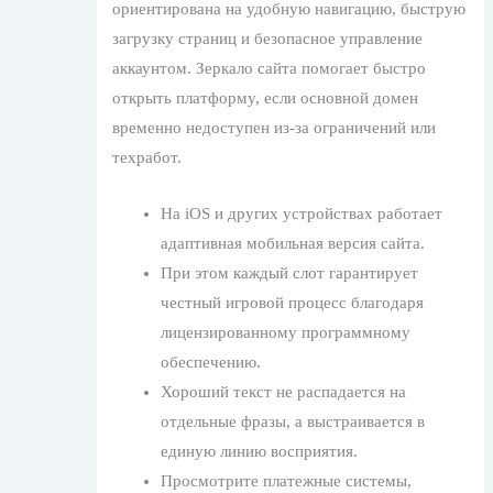
ориентирована на удобную навигацию, быструю
загрузку страниц и безопасное управление
аккаунтом. Зеркало сайта помогает быстро
открыть платформу, если основной домен
временно недоступен из-за ограничений или
техработ.
На iOS и других устройствах работает
адаптивная мобильная версия сайта.
При этом каждый слот гарантирует
честный игровой процесс благодаря
лицензированному программному
обеспечению.
Хороший текст не распадается на
отдельные фразы, а выстраивается в
единую линию восприятия.
Просмотрите платежные системы,