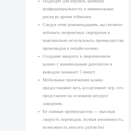
Подходят для игроков, ценящих
конфиденциальность и минимальные
риски во время геймплея.
Следуя этим рекомендациям, вы сможете
избежать неприятных сюрпризов и
максимально использовать преимущества
промокодов в онлайн-казино.
Создание аккаунта в лицензионном
казино с минимальным депозитом и
выводом занимает 5 минут.
Мобильные приложения казино
предоставляют весь ассортимент игр, что
представлен на основном ресурсе
заведения.
Ее главные преимущества — высокая
скорость переводов, полная анонимность,
возможность вносить рубли без