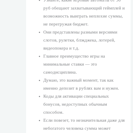
Узнайте, какие игровые автоматы от 50
руб обещают захватывающий геймплей и
возможность выиграть неплохие суммы,
не перегружая бюджет.
Они представлены разными версиями
слотов, рулетки, блэкджека, лотерей,
видеопокера и т.д.
Главное преимущество игры на
минимальные ставки — это
самодисциплина.
Думаю, это важный момент, так как
именно депозит в рублях вам и нужен.
Коды для активации специальных
бонусов, недоступных обычным
способом.
Если повезет, то незначительная даже для
небогатого человека сумма может