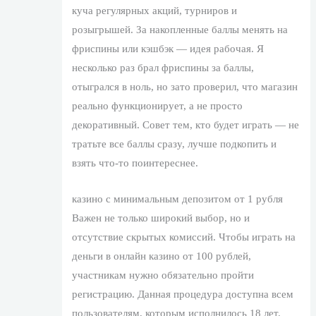
куча регулярных акций, турниров и
розыгрышей. За накопленные баллы менять на
фриспины или кэшбэк — идея рабочая. Я
несколько раз брал фриспины за баллы,
отыгрался в ноль, но зато проверил, что магазин
реально функционирует, а не просто
декоративный. Совет тем, кто будет играть — не
тратьте все баллы сразу, лучше подкопить и
взять что-то поинтереснее.
казино с минимальным депозитом от 1 рубля
Важен не только широкий выбор, но и
отсутствие скрытых комиссий. Чтобы играть на
деньги в онлайн казино от 100 рублей,
участникам нужно обязательно пройти
регистрацию. Данная процедура доступна всем
пользователям, которым исполнилось 18 лет.