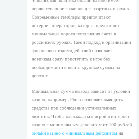
Финансовая политика онлайн-казино имеет
первостепенное значение для азартных игроков.
Современные гемблеры предпочитают
интернет-операторов, которые предлагают
минимальные пороги пополнения счета в
российских рублях. Такой подход к организации
финансовых взаимодействий позволяет
новичкам сразу приступить к игре без
необходимости вносить крупные суммы на
депозит.
Минимальная сумма вывода зависит от условий
казино, например, Pinco позволяет выводить
средства при соблюдении установленных
лимитов. Чтобы наслаждаться игрой в интернет
казино с минимальным депозитом от 100 рублей
онлайн казино с минимальным депозитом
на