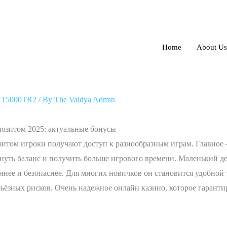
Home
About Us
ным депозитом 2025: актуальные бонусы
Z 15000TR2
/ By
The Vaidya Admin
озитом 2025: актуальные бонусы
итом игроки получают доступ к разнообразным играм. Главное
януть баланс и получить больше игрового времени. Маленький де
ннее и безопаснее. Для многих новичков он становится удобной 
рьёзных рисков. Очень надежное онлайн казино, которое гаранти