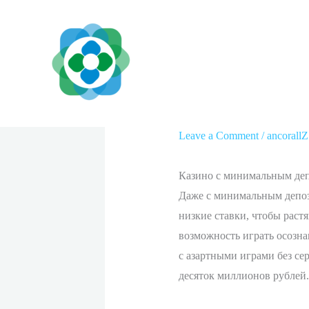
Skip
to
content
Казино с минималь
Leave a Comment
/
ancorall
Казино с минимальным деп
Даже с минимальным депоз
низкие ставки, чтобы раст
возможность играть осозна
с азартными играми без се
десяток миллионов рублей.