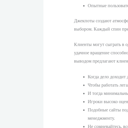
Опытные пользовател
Джекпоты создают атмосфе
выбором. Каждый спин пре
Клиенты могут сыграть в о
удачное вращение способн
выводом предлагают клиент
Когда дело доходит 
Чтобы работать лег
И тогда минимальный
Игроки высоко оцен
Подобные сайты под
менеджменту.
Не сомневайтесь, вс