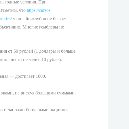
 выгодные условия. При
 Отметим, что
https://cursos-
nym-66/
у онлайн-клубов не бывает
убъективно. Многие гемблеры не
ия от 50 рублей (1 доллара) и больше.
но внести не менее 10 рублей.
ьная — достигает 1000.
тавками, не рискуя большими суммами.
ми и частыми бонусными акциями.