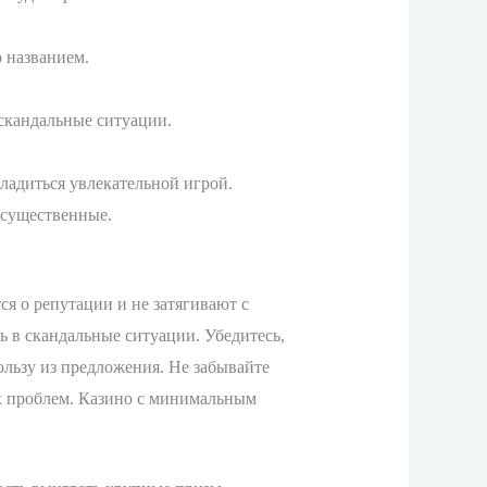
о названием.
 скандальные ситуации.
ладиться увлекательной игрой.
 существенные.
ся о репутации и не затягивают с
ь в скандальные ситуации. Убедитесь,
льзу из предложения. Не забывайте
ых проблем. Казино с минимальным