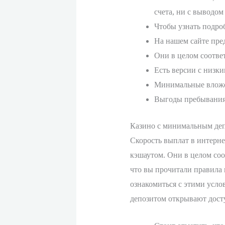
счета, ни с выводо
Чтобы узнать подроб
На нашем сайте пре
Они в целом соответ
Есть версии с низки
Минимальные вложен
Выгоды пребывания 
Казино с минимальным деп
Скорость выплат в интерне
кэшаутом. Они в целом соо
что вы прочитали правила 
ознакомиться с этими усл
депозитом открывают дост