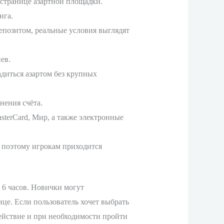
странице азартной площадки.
нга.
депозитом, реальные условия выглядят
ев.
диться азартом без крупных
нения счёта.
sterCard, Мир, а также электронные
 поэтому игрокам приходится
 6 часов. Новички могут
ице. Если пользователь хочет выбрать
действие и при необходимости пройти