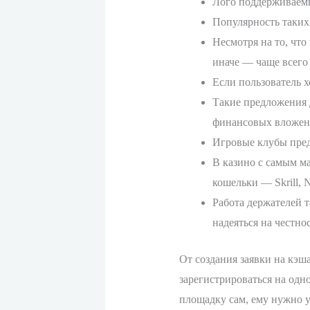
Лого поддерживаемы
Популярность таких 
Несмотря на то, что
иначе — чаще всего 
Если пользователь х
Такие предложения 
финансовых вложен
Игровые клубы пред
В казино с самым м
кошельки — Skrill, Ne
Работа держателей 
надеяться на честно
От создания заявки на кэш
зарегистрироваться на одн
площадку сам, ему нужно у