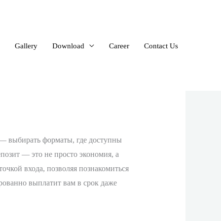
Gallery
Download
Career
Contact Us
 — выбирать форматы, где доступны
позит — это не просто экономия, а
точкой входа, позволяя познакомиться
рованно выплатит вам в срок даже