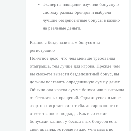
Эксперты площадки изучили бонусную
систему разных брендов и выбрали
лучшие бездепозитные бонусы в казино
на реальные деньги.
Казино с бездепозитным бонусом за
регистрацию
Понятное дело, что чем меньше требования
отыгрыша, тем лучше для игрока. Прежде чем
вы сможете вывести бездепозитный бонус, вы
должны поставить определенную сумму денег.
Обычно она кратна сумме бонуса или выигрыша
от бесплатных вращений. Однако успех в мире
азартных игр зависит от сбалансированного и
ответственного подхода. Как и со всеми
бонусами казино, у бесплатных бонусов есть
свои правила, которые нужно учитывать во