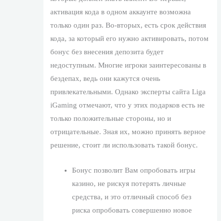
активация кода в одном аккаунте возможна
только один раз. Во-вторых, есть срок действия
кода, за который его нужно активировать, потом
бонус без внесения депозита будет
недоступным. Многие игроки заинтересованы в
бездепах, ведь они кажутся очень
привлекательными. Однако эксперты сайта Liga
iGaming отмечают, что у этих подарков есть не
только положительные стороны, но и
отрицательные. Зная их, можно принять верное
решение, стоит ли использовать такой бонус.
Бонус позволит Вам опробовать игры
казино, не рискуя потерять личные
средства, и это отличный способ без
риска опробовать совершенно новое