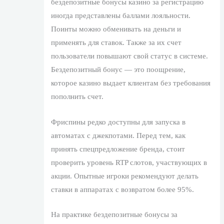
бездепозитные бонусы казино за регистрацию
иногда представлены баллами лояльности.
Поинты можно обменивать на деньги и
применять для ставок. Также за их счет
пользователи повышают свой статус в системе.
Бездепозитный бонус — это поощрение,
которое казино выдает клиентам без требования
пополнить счет.
Фриспины редко доступны для запуска в
автоматах с джекпотами. Перед тем, как
принять спецпредложение бренда, стоит
проверить уровень RTP слотов, участвующих в
акции. Опытные игроки рекомендуют делать
ставки в аппаратах с возвратом более 95%.
На практике бездепозитные бонусы за