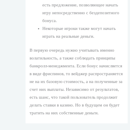
есть предложение, позволяющее начать
игру непосредственно с бездепозитного
бонуса.
Некоторые игроки также могут начать
играть на реальные деньги.
В первую очередь нужно учитывать именно
волатильность, а также соблюдать принципы
банкролл-менеджмента. Если бонус начисляется
в виде фриспинов, то вейджер распространяется
не на их базовую стоимость, а на полученные за
счет них выплаты. Независимо от результатов,
есть шанс, что такой пользователь продолжит
делать ставки в казино. Но в будущем он будет
тратить на них собственные деньги.