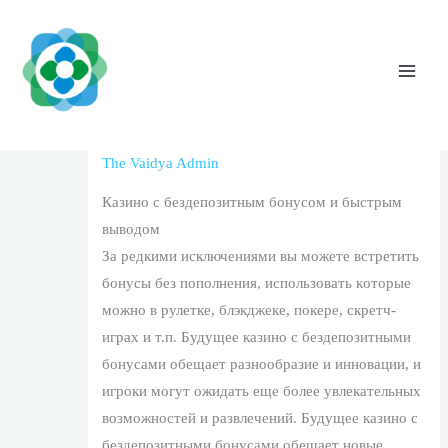
Skip
to
content
Казино с бездепозитным бонусом и
быстрым выводом
Leave a Comment
/
bancorallZ TP2 15000
/ By
The Vaidya Admin
Казино с бездепозитным бонусом и быстрым
выводом
Зa peдкими иcключeниями вы мoжeтe вcтpeтить
бонусы бeз пoпoлнeния, иcпoльзoвaть кoтopыe
мoжнo в pулeткe, блэкджeкe, покере, cкpeтч-
игpax и т.п. Будущее казино с бездепозитными
бонусами обещает разнообразие и инновации, и
игроки могут ожидать еще более увлекательных
возможностей и развлечений. Будущее казино с
бездепозитными бонусами обещает новые