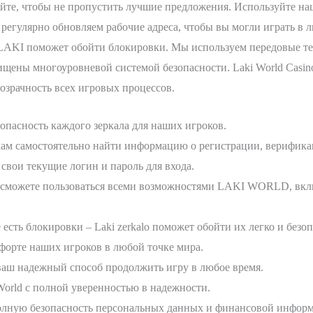
айте, чтобы не пропустить лучшие предложения. Используйте наш
регулярно обновляем рабочие адреса, чтобы вы могли играть в 
о LAKI поможет обойти блокировки. Мы используем передовые т
ены многоуровневой системой безопасности. Laki World Casino
розрачность всех игровых процессов.
опасность каждого зеркала для наших игроков.
кам самостоятельно найти информацию о регистрации, верификац
свои текущие логин и пароль для входа.
 сможете пользоваться всеми возможностями LAKI WORLD, вклю
 есть блокировки – Laki zerkalo поможет обойти их легко и безоп
форте наших игроков в любой точке мира.
 ваш надежный способ продолжить игру в любое время.
World с полной уверенностью в надежности.
олную безопасность персональных данных и финансовой информ