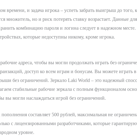
м времени, и задача игрока – успеть забрать выигрыш до того, 
ся множитель, но и риск потерять ставку возрастает. Данные дл
Хранить комбинацию пароля и логина следует в надежном месте
стройствах, которые недоступны никому, кроме игрока.
абочие адреса, чтобы вы могли продолжать играть без ограниче
транзакций, доступ ко всем играм и бонусам. Вы можете играть 
ыши без ограничений. Зеркало Laki World – это надежный спос
лагаем стабильные рабочие зеркала с полным функционалом осно
бы вы могли наслаждаться игрой без ограничений.
пополнения составляет 500 рублей, максимальная не ограничен
лько с лицензированными разработчиками, которые гарантируют
ародном уровне.