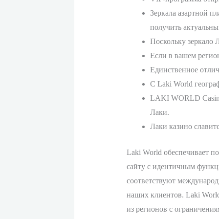
Зеркала азартной пл
получить актуальный
Поскольку зеркало Л
Если в вашем регио
Единственное отличи
С Laki World геогр
LAKI WORLD Casino 
Лаки.
Лаки казино славит
Laki World обеспечивает п
сайту с идентичным функц
соответствуют международ
наших клиентов. Laki Worl
из регионов с ограничения