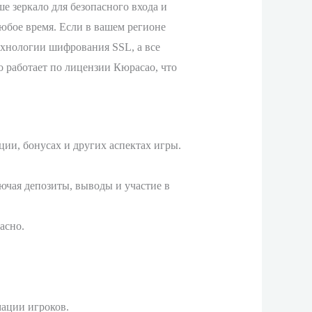
е зеркало для безопасного входа и
любое время. Если в вашем регионе
ехнологии шифрования SSL, а все
 работает по лицензии Кюрасао, что
ии, бонусах и других аспектах игры.
чая депозиты, выводы и участие в
асно.
ации игроков.