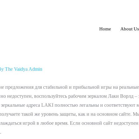
Home
About Us
 — лучшие предложения для стабильной и приб
By
The Vaidya Admin
ие предложения для стабильной и прибыльной игры на реальные
но недоступен, воспользуйтесь рабочим зеркалом Лаки Ворлд –
е зеркальные адреса LAKI полностью легальны и соответствуют
 получаете такой же уровень защиты, как и на основном сайте. 
слаждаться игрой в любое время. Если основной сайт недоступен
.