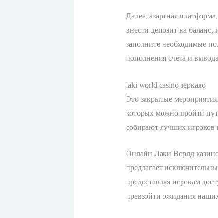
Далее, азартная платформа
внести депозит на баланс,
заполните необходимые по
пополнения счета и вывод
laki world casino зеркало
Это закрытые мероприятия
которых можно пройти пут
собирают лучших игроков 
Онлайн Лаки Ворлд казино
предлагает исключительны
предоставляя игрокам дос
превзойти ожидания наших