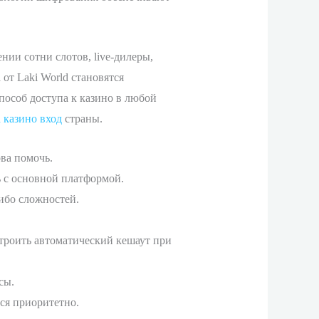
ии сотни слотов, live-дилеры,
от Laki World становятся
пособ доступа к казино в любой
d казино вход
страны.
ва помочь.
 с основной платформой.
либо сложностей.
троить автоматический кешаут при
сы.
ся приоритетно.