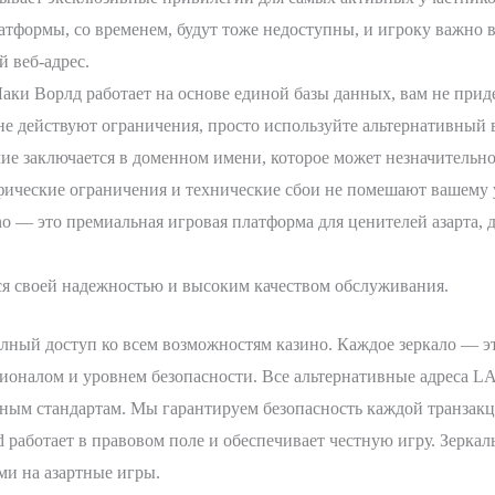
атформы, со временем, будут тоже недоступны, и игроку важно вс
 веб-адрес.
аки Ворлд работает на основе единой базы данных, вам не приде
не действуют ограничения, просто используйте альтернативный 
е заключается в доменном имени, которое может незначительно 
афические ограничения и технические сбои не помешают вашему
— это премиальная игровая платформа для ценителей азарта, до
ся своей надежностью и высоким качеством обслуживания.
олный доступ ко всем возможностям казино. Каждое зеркало — 
ионалом и уровнем безопасности. Все альтернативные адреса L
ным стандартам. Мы гарантируем безопасность каждой транзак
d работает в правовом поле и обеспечивает честную игру. Зерка
ми на азартные игры.