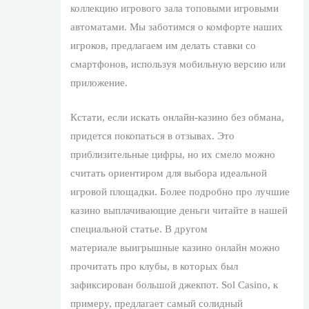
коллекцию игрового зала топовыми игровыми
автоматами. Мы заботимся о комфорте наших
игроков, предлагаем им делать ставки со
смартфонов, используя мобильную версию или
приложение.
Кстати, если искать онлайн-казино без обмана,
придется покопаться в отзывах. Это
приблизительные цифры, но их смело можно
считать ориентиром для выбора идеальной
игровой площадки. Более подробно про лучшие
казино выплачивающие деньги читайте в нашей
специальной статье. В другом
материале выигрышные казино онлайн можно
прочитать про клубы, в которых был
зафиксирован большой джекпот. Sol Casino, к
примеру, предлагает самый солидный