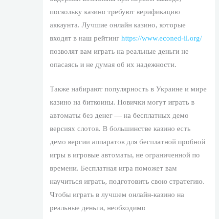
поскольку казино требуют верификацию
аккаунта. Лучшие онлайн казино, которые
входят в наш рейтинг
https://www.econed-il.org/
позволят вам играть на реальные деньги не
опасаясь и не думая об их надежности.
Также набирают популярность в Украине и мире
казино на биткоины. Новички могут играть в
автоматы без денег — на бесплатных демо
версиях слотов. В большинстве казино есть
демо версии аппаратов для бесплатной пробной
игры в игровые автоматы, не ограниченной по
времени. Бесплатная игра поможет вам
научиться играть, подготовить свою стратегию.
Чтобы играть в лучшем онлайн-казино на
реальные деньги, необходимо