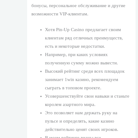
бонусы, персональное обслуживание и другие
возможности VIP-клиентам.
Хотя Pin-Up Casino предлагает своим
клиентам ряд отличных преимуществ,
есть и некоторые недостатки.
Например, при каких условиях
полученную сумму можно вывести.
Высокий рейтинг среди всех площадок
занимает 1win казино, рекомендуем
сыграть в топовом проекте.
Усовершенствуйте свои навыки и станьте
королем азартного мира.
Это позволяет нам держать руку на
пульсе и определять, какие казино
действительно ценят своих игроков.
В моем рейтинге видны все