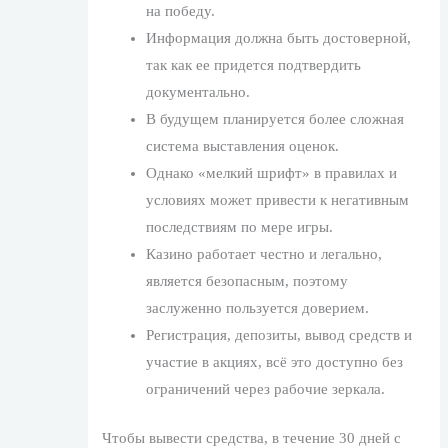
на победу.
Информация должна быть достоверной,
так как ее придется подтвердить
документально.
В будущем планируется более сложная
система выставления оценок.
Однако «мелкий шрифт» в правилах и
условиях может привести к негативным
последствиям по мере игры.
Казино работает честно и легально,
является безопасным, поэтому
заслуженно пользуется доверием.
Регистрация, депозиты, вывод средств и
участие в акциях, всё это доступно без
ограничений через рабочие зеркала.
Чтобы вывести средства, в течение 30 дней с