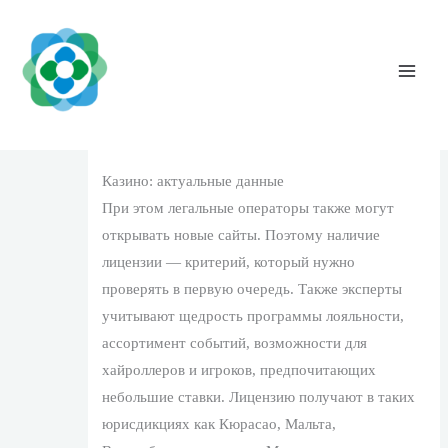
Skip
to
content
Казино: актуальные данные
Leave a Comment
/
500 50-50 allZ
/ By
The
Vaidya Admin
Казино: актуальные данные
При этом легальные операторы также могут
открывать новые сайты. Поэтому наличие
лицензии — критерий, который нужно
проверять в первую очередь. Также эксперты
учитывают щедрость программы лояльности,
ассортимент событий, возможности для
хайроллеров и игроков, предпочитающих
небольшие ставки. Лицензию получают в таких
юрисдикциях как Кюрасао, Мальта,