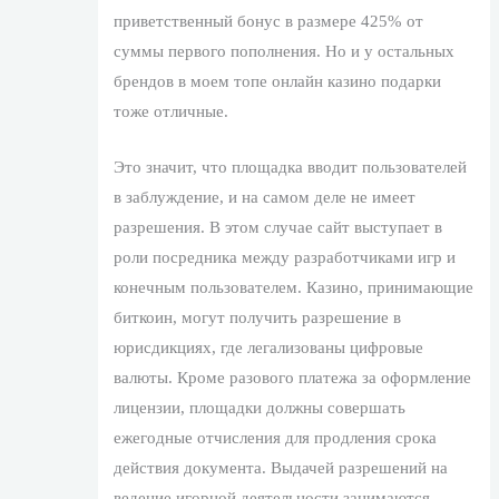
приветственный бонус в размере 425% от
суммы первого пополнения. Но и у остальных
брендов в моем топе онлайн казино подарки
тоже отличные.
Это значит, что площадка вводит пользователей
в заблуждение, и на самом деле не имеет
разрешения. В этом случае сайт выступает в
роли посредника между разработчиками игр и
конечным пользователем. Казино, принимающие
биткоин, могут получить разрешение в
юрисдикциях, где легализованы цифровые
валюты. Кроме разового платежа за оформление
лицензии, площадки должны совершать
ежегодные отчисления для продления срока
действия документа. Выдачей разрешений на
ведение игорной деятельности занимаются