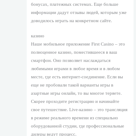
бонусах, платежных системах. Еще больше
информации дадут отзывы людей, которым уже
доводилось играть на конкретном сайте.
казино
Наше мобильное приложение First Casino – это
полноценное казино, поместившееся в ваш
смартфон. Оно позволяет наслаждаться
любимыми играми в любое время и в любом
месте, где есть интернет-соединение. Если вы
еще не пробовали такой варианты игры в
азартные игры онлайн, то вы многое теряете.
Скорее проходите регистрацию и начинайте
свое путешествие. Live-казино – это трансляция
в режиме реального времени из специально
оборудованной студии, где профессиональные
дилеры ведут процесс.