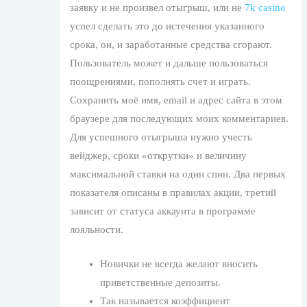
заявку и не произвел отыгрыш, или не
7k casino
успел сделать это до истечения указанного
срока, он, и заработанные средства сгорают.
Пользователь может и дальше пользоваться
поощрениями, пополнять счет и играть.
Сохранить моё имя, email и адрес сайта в этом
браузере для последующих моих комментариев.
Для успешного отыгрыша нужно учесть
вейджер, сроки «открутки» и величину
максимальной ставки на один спин. Два первых
показателя описаны в правилах акции, третий
зависит от статуса аккаунта в программе
лояльности.
Новички не всегда желают вносить
приветственные депозиты.
Так называется коэффициент