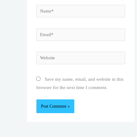
Name*
Email*
Website
Save my name, email, and website in this
browser for the next time I comment.