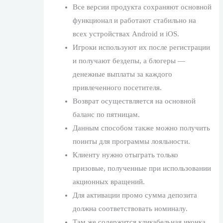
Все версии продукта сохраняют основной
функционал и работают стабильно на
всех устройствах Android и iOS.
Игроки используют их после регистрации
и получают бездепы, а блогеры —
денежные выплаты за каждого
привлеченного посетителя.
Возврат осуществляется на основной
баланс по пятницам.
Данным способом также можно получить
поинты для программы лояльности.
Клиенту нужно отыграть только
призовые, полученные при использовании
акционных вращений.
Для активации промо сумма депозита
должна соответствовать номиналу.
Там же содержится кликабельная иконка