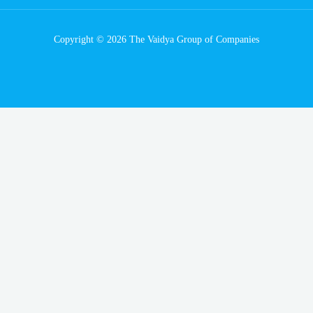
Copyright © 2026 The Vaidya Group of Companies