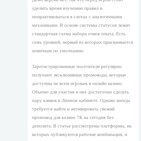
уделить время изучению правил и
попрактиковаться в слотах с аналогичными
механиками. В основе системы статусов лежит
стандартная схема набора очков опыта. Есть
семь уровней, первый из которых присваивается
новичкам по умолчанию.
Зарегистрированные посетители регулярно
получают эксклюзивные промокоды, которые
доступны не всем игрокам в онлайн казино.
Обычно для участия в них достаточно сделать
пару кликов в Личном кабинете. Однако иногда
требуется найти и активировать свежий
промокод для казино 7К на сегодня без
депозита. В статье рассмотрены платформы, на
которых публикуются рабочие комбинации, и