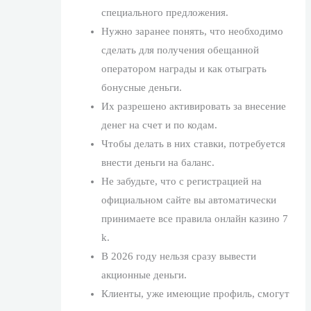
специального предложения.
Нужно заранее понять, что необходимо
сделать для получения обещанной
оператором награды и как отыграть
бонусные деньги.
Их разрешено активировать за внесение
денег на счет и по кодам.
Чтобы делать в них ставки, потребуется
внести деньги на баланс.
Не забудьте, что с регистрацией на
официальном сайте вы автоматически
принимаете все правила онлайн казино 7
k.
В 2026 году нельзя сразу вывести
акционные деньги.
Клиенты, уже имеющие профиль, смогут