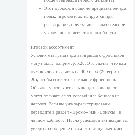
Этот промокод обычно предназначен для
новых игроков и активируется при
регистрации, предоставляя значительное
увеличение приветственного бонуса.
Игровой ассортимент
Условия отыгрыша для выигрыша с фриспинов
могут быть, например, х20. Это значит, что вам
нужно сделать ставок на 400 евро (20 евро х
20), чтобы вывести выигрыш с фриспинов.
Обычно, условия отыгрыша для фриспинов
могут отличаться от условий для бонусов на
депозит. Если вы уже зарегистрированы,
перейдите в раздел «Промо» или «Бонусы» в
личном кабинете. После успешной активации вы
увидите сообщение о том, что бонус начислен.