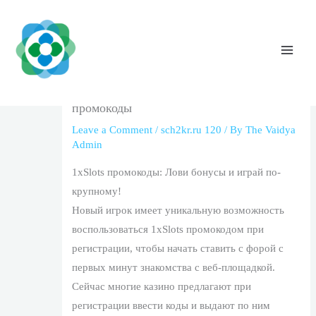
Skip
to
content
Казино 1xSlots промокоды,
бездепозитные бонус коды за
регистрацию, официальный сайт1xslots
промокоды
Leave a Comment
/
sch2kr.ru 120
/ By
The Vaidya
Admin
1xSlots промокоды: Лови бонусы и играй по-
крупному!
Новый игрок имеет уникальную возможность
воспользоваться 1xSlots промокодом при
регистрации, чтобы начать ставить с форой с
первых минут знакомства с веб-площадкой.
Сейчас многие казино предлагают при
регистрации ввести коды и выдают по ним