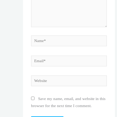
Name*
Email*
Website
Save my name, email, and website in this
browser for the next time I comment.