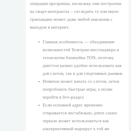
операции прозрачны, поскольку они построены
на смарт-контрактах – отследить ту или иную
транзакцию может даже любой школьник с
выходом в интернет.
Главная особенность — объединение
возможностей Телеграм-мессенджера и
технологии блокчейна TON, поэтому
джеттон казино удобно использовать как
для слотов, так и для спортивных рынков.
Новичок может начать со слотов, затем
попробовать быстрые игры, а позже
перейти в live-раздел.
Если основной адрес временно
открывается нестабильно, jetton casino
зеркало может использоваться как
альтернативный маршрут к той же