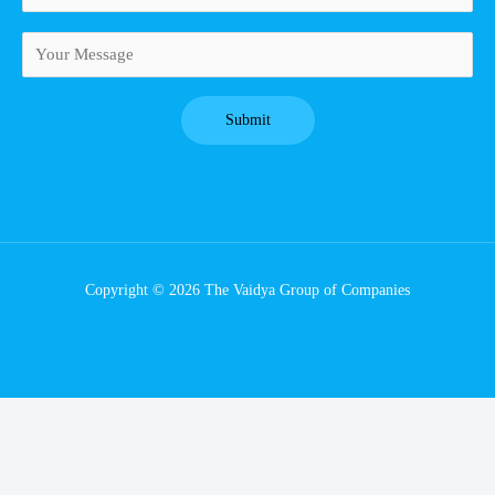
Copyright © 2026 The Vaidya Group of Companies