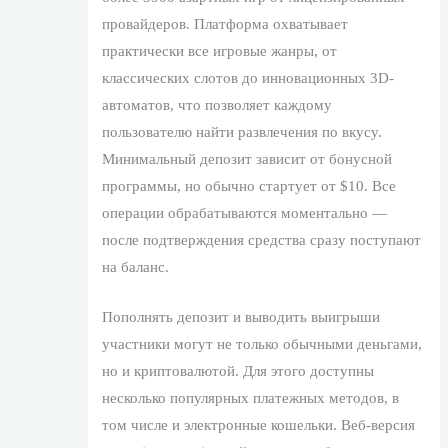
провайдеров. Платформа охватывает
практически все игровые жанры, от
классических слотов до инновационных 3D-
автоматов, что позволяет каждому
пользователю найти развлечения по вкусу.
Минимальный депозит зависит от бонусной
программы, но обычно стартует от $10. Все
операции обрабатываются моментально —
после подтверждения средства сразу поступают
на баланс.
Пополнять депозит и выводить выигрыши
участники могут не только обычными деньгами,
но и криптовалютой. Для этого доступны
несколько популярных платежных методов, в
том числе и электронные кошельки. Веб-версия