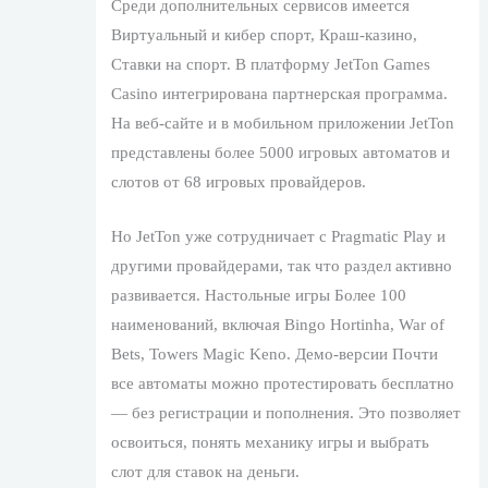
Среди дополнительных сервисов имеется
Виртуальный и кибер спорт, Краш-казино,
Ставки на спорт. В платформу JetTon Games
Casino интегрирована партнерская программа.
На веб-сайте и в мобильном приложении JetTon
представлены более 5000 игровых автоматов и
слотов от 68 игровых провайдеров.
Но JetTon уже сотрудничает с Pragmatic Play и
другими провайдерами, так что раздел активно
развивается. Настольные игры Более 100
наименований, включая Bingo Hortinha, War of
Bets, Towers Magic Keno. Демо-версии Почти
все автоматы можно протестировать бесплатно
— без регистрации и пополнения. Это позволяет
освоиться, понять механику игры и выбрать
слот для ставок на деньги.