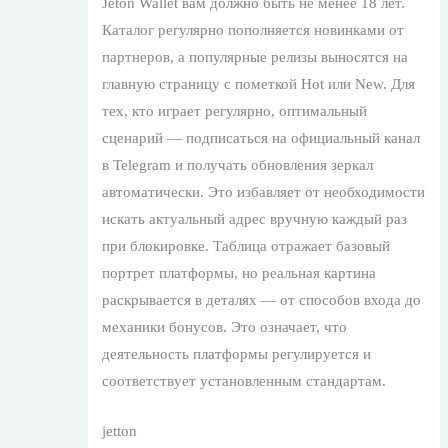
Jeton Wallet вам должно быть не менее 18 лет.
Каталог регулярно пополняется новинками от
партнеров, а популярные релизы выносятся на
главную страницу с пометкой Hot или New. Для
тех, кто играет регулярно, оптимальный
сценарий — подписаться на официальный канал
в Telegram и получать обновления зеркал
автоматически. Это избавляет от необходимости
искать актуальный адрес вручную каждый раз
при блокировке. Таблица отражает базовый
портрет платформы, но реальная картина
раскрывается в деталях — от способов входа до
механики бонусов. Это означает, что
деятельность платформы регулируется и
соответствует установленным стандартам.
jetton