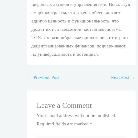
цифровых активов и управления ими. Используя
смарт-контракты, эти токены обеспечивают
единую ценность и функциональность, что
делает их неотъемлемой частью экосистемы
TON. Их разнообразные приложения, от игр до
децентрализованных финансов, подчеркивают
их универсальность и потенциал.
←
Previous Post
Next Post
→
Leave a Comment
Your email address will not be published.
Required fields are marked
*