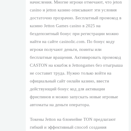
начисления. Многие игроки отмечают, что jeton
casino и jetton казино описывают эти условия
достаточно прозрачно. Бесплатный промокод в
казино Jetton Games casino в 2025 на
бездепозитный бонус при регистрации можно
найти на сайте casinolic.com. По бонус коду
игроки получают деньги, поинты или
бесплатные вращения. Активировать промокод
CASTON на кэшбэк в Jettongames без отыгрыша
не составит труда. Нужно только войти на
официальный сайт онлайн казино, ввести
действующий бонус код для активации
фриспинов и можно запускать новые игровые
автоматы на деньги оператора.
Токены Jetton на блокчейне TON предлагают
гибкий и эффективный способ создания