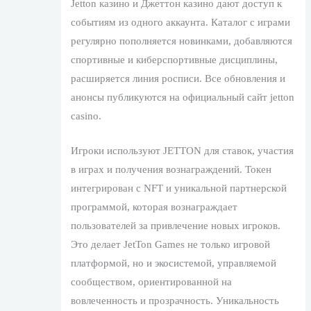
Jetton казино и Джеттон казино дают доступ к
событиям из одного аккаунта. Каталог с играми
регулярно пополняется новинками, добавляются
спортивные и киберспортивные дисциплины,
расширяется линия росписи. Все обновления и
анонсы публикуются на официальный сайт jetton
casino.
Игроки используют JETTON для ставок, участия
в играх и получения вознаграждений. Токен
интегрирован с NFT и уникальной партнерской
программой, которая вознаграждает
пользователей за привлечение новых игроков.
Это делает JetTon Games не только игровой
платформой, но и экосистемой, управляемой
сообществом, ориентированной на
вовлеченность и прозрачность. Уникальность