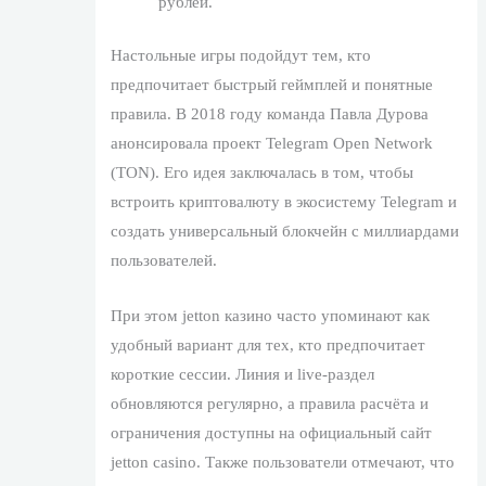
рублей.
Настольные игры подойдут тем, кто
предпочитает быстрый геймплей и понятные
правила. В 2018 году команда Павла Дурова
анонсировала проект Telegram Open Network
(TON). Его идея заключалась в том, чтобы
встроить криптовалюту в экосистему Telegram и
создать универсальный блокчейн с миллиардами
пользователей.
При этом jetton казино часто упоминают как
удобный вариант для тех, кто предпочитает
короткие сессии. Линия и live-раздел
обновляются регулярно, а правила расчёта и
ограничения доступны на официальный сайт
jetton casino. Также пользователи отмечают, что