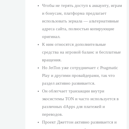
Чтобы не терять доступ к аккаунту, играм
и бонусам, платформа предлагает
использовать зеркала — альтернативные
адреса сайта, полностью копирующие
оригинал.
К ним относятся дополнительные
средства на игровой баланс и бесплатные
вращения.
Но JetTon уже сотрудничает с Pragmatic
Play и другими провайдерами, так что
раздел активно развивается.
Он облегчает транзакции внутри
экосистемы TON и часто используется в
различных dApps для платежей и
переводов.
Проект Джеттон активно развивается и