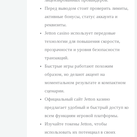
лицензированных провайдеров.
Перед выводом стоит проверить лимиты,
активные бонусы, статус аккаунта и
реквизиты.
Jetton casino использует передовые
технологии для повышения скорости,
прозрачности и уровня безопасности
транзакций.
Быстрые игры работают похожим
образом, но делают акцент на
моментальном результате и компактном
сценарии.
Официальный сайт Jetton казино
предлагает удобный и быстрый доступ ко
всем функциям игровой платформы.
Изучайте токены Jetton, чтобы
использовать их потенциал в своих