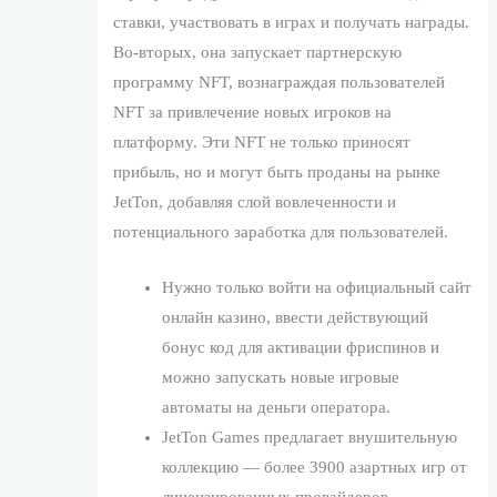
ставки, участвовать в играх и получать награды.
Во-вторых, она запускает партнерскую
программу NFT, вознаграждая пользователей
NFT за привлечение новых игроков на
платформу. Эти NFT не только приносят
прибыль, но и могут быть проданы на рынке
JetTon, добавляя слой вовлеченности и
потенциального заработка для пользователей.
Нужно только войти на официальный сайт
онлайн казино, ввести действующий
бонус код для активации фриспинов и
можно запускать новые игровые
автоматы на деньги оператора.
JetTon Games предлагает внушительную
коллекцию — более 3900 азартных игр от