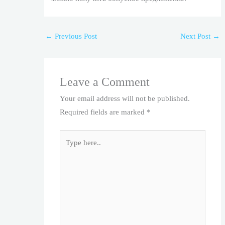
←
Previous Post
Next Post
→
Leave a Comment
Your email address will not be published.
Required fields are marked
*
Type
here..