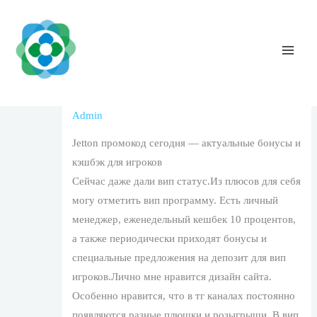
Skip
to
content
Jetton промокод сегодня — актуальные
бонусы и кэшбэк для игроков
Leave a Comment
/
1450A Z
/ By
The Vaidya
Admin
Jetton промокод сегодня — актуальные бонусы и
кэшбэк для игроков
Сейчас даже дали вип статус.Из плюсов для себя
могу отметить вип программу. Есть личный
менеджер, еженедельный кешбек 10 процентов,
а также периодически приходят бонусы и
специальные предложения на депозит для вип
игроков.Лично мне нравится дизайн сайта.
Особенно нравится, что в тг каналах постоянно
появляются разные плюшки и розыгрыши. В вип