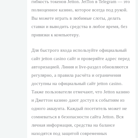
гибкость токенов Jetton. JetTon в Telegram — это
полноценное казино, которое всегда под рукой.
Вы можете играть в любимые слоты, делать
ставки и выводить средства в любое время, без
привязки к компьютеру.
Для быстрого входа используйте официальный
сайт jetton casino сайт и проверяйте адрес перед
авторизацией. Линия и live-раздел обновляются
регулярно, а правила расчёта и ограничения
доступны на официальный сайт jetton casino.
Также пользователи отмечают, что Jetton казино
и Джеттон казино дают доступ к событиям из
одного аккаунта. Каждый посетитель может не
сомневаться в безопасности сайта Jetton. Вся
личная информация, средства на балансе
находятся под защитой современных