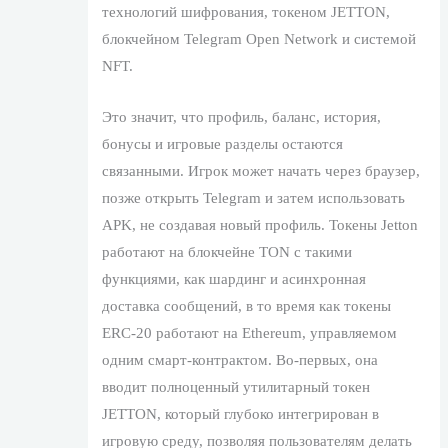
технологий шифрования, токеном JETTON,
блокчейном Telegram Open Network и системой
NFT.
Это значит, что профиль, баланс, история,
бонусы и игровые разделы остаются
связанными. Игрок может начать через браузер,
позже открыть Telegram и затем использовать
APK, не создавая новый профиль. Токены Jetton
работают на блокчейне TON с такими
функциями, как шардинг и асинхронная
доставка сообщений, в то время как токены
ERC-20 работают на Ethereum, управляемом
одним смарт-контрактом. Во-первых, она
вводит полноценный утилитарный токен
JETTON, который глубоко интегрирован в
игровую среду, позволяя пользователям делать