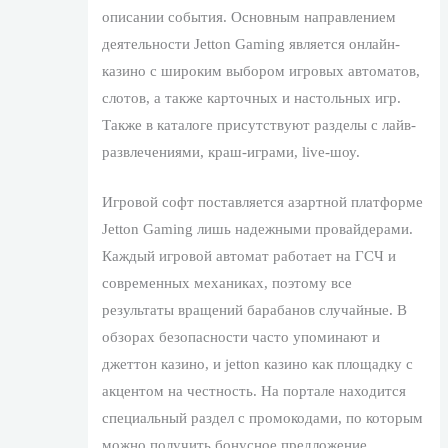
описании события. Основным направлением
деятельности Jetton Gaming является онлайн-
казино с широким выбором игровых автоматов,
слотов, а также карточных и настольных игр.
Также в каталоге присутствуют разделы с лайв-
развлечениями, краш-играми, live-шоу.
Игровой софт поставляется азартной платформе
Jetton Gaming лишь надежными провайдерами.
Каждый игровой автомат работает на ГСЧ и
современных механиках, поэтому все
результаты вращений барабанов случайные. В
обзорах безопасности часто упоминают и
джеттон казино, и jetton казино как площадку с
акцентом на честность. На портале находится
специальный раздел с промокодами, по которым
можно получить бонусное предложение.