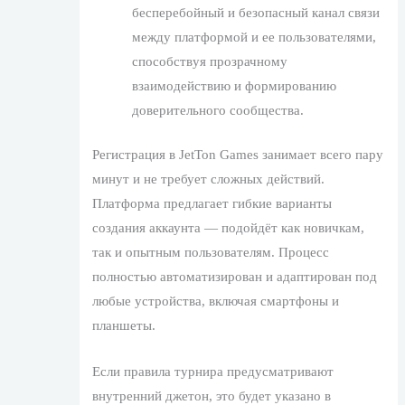
бесперебойный и безопасный канал связи
между платформой и ее пользователями,
способствуя прозрачному
взаимодействию и формированию
доверительного сообщества.
Регистрация в JetTon Games занимает всего пару
минут и не требует сложных действий.
Платформа предлагает гибкие варианты
создания аккаунта — подойдёт как новичкам,
так и опытным пользователям. Процесс
полностью автоматизирован и адаптирован под
любые устройства, включая смартфоны и
планшеты.
Если правила турнира предусматривают
внутренний джетон, это будет указано в