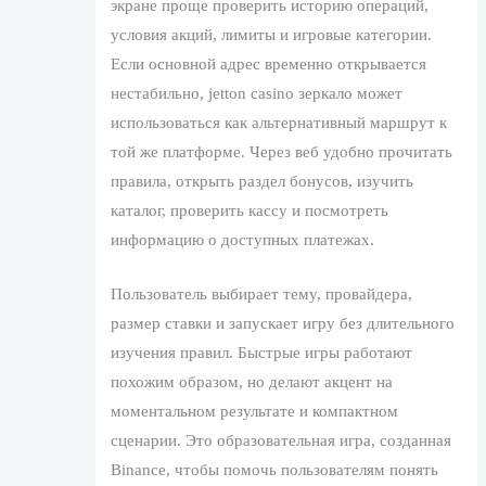
экране проще проверить историю операций,
условия акций, лимиты и игровые категории.
Если основной адрес временно открывается
нестабильно, jetton casino зеркало может
использоваться как альтернативный маршрут к
той же платформе. Через веб удобно прочитать
правила, открыть раздел бонусов, изучить
каталог, проверить кассу и посмотреть
информацию о доступных платежах.
Пользователь выбирает тему, провайдера,
размер ставки и запускает игру без длительного
изучения правил. Быстрые игры работают
похожим образом, но делают акцент на
моментальном результате и компактном
сценарии. Это образовательная игра, созданная
Binance, чтобы помочь пользователям понять