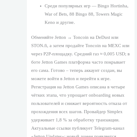
Среди популярных игр — Bingo Hortinha,
War of Bets, 88 Bingo 88, Towers Magic
Keno и другие.
Обменяйте Jetton → Toncoin на DeDust или
STON.fi, а затем продайте Toncoin на MEXC или
через P2P-площадку. Средний газ ≈ 0,005 USD; в
боте Jetton Games платформa часто покрывает
его сама. Готово – теперь аккаунт создан, вы
можете войти в Jetton и перейти к игре.
Регистрация на Jetton Games описана в четыре
чётких этапа, что упрощает onboarding новых
пользователей и снижает вероятность отказа от
прохождения всех шагов. Провайдер Simplex
удерживает 1,8 % за обработку транзакции.
Актуальные ссылки публикует Telegram-канал
«Jetton Updates»; новый домен появляется