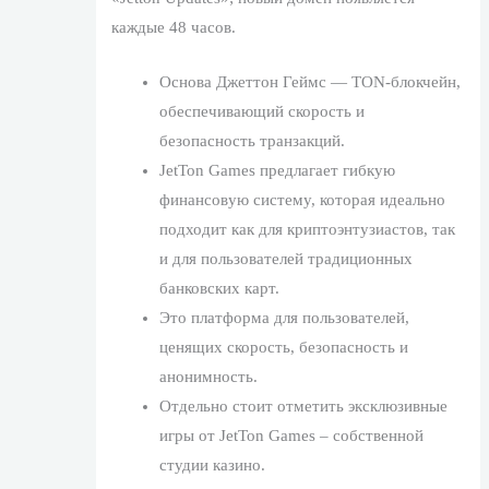
каждые 48 часов.
Основа Джеттон Геймс — TON-блокчейн,
обеспечивающий скорость и
безопасность транзакций.
JetTon Games предлагает гибкую
финансовую систему, которая идеально
подходит как для криптоэнтузиастов, так
и для пользователей традиционных
банковских карт.
Это платформа для пользователей,
ценящих скорость, безопасность и
анонимность.
Отдельно стоит отметить эксклюзивные
игры от JetTon Games – собственной
студии казино.