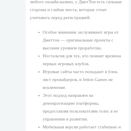
любого онлайн-казино, у ДжетТон есть сильные
стороны и слабые места, которые стоит
учитывать перед регистрацией.
Особое внимание заслуживают игры от
Джеттон — оригинальные проекты с
высоким уровнем проработки.
Ностальгия для тех, кто помнит времена
первых игровых клубов.
Игровые сайты часто попадают в блок-
лист провайдеров, и Jetton Games не
исключение.
Этот подход направлен на
демократизацию платформы,
предоставляя пользователям голос в ее
управлении и развитии.
Мобильная версия работает стабильно и