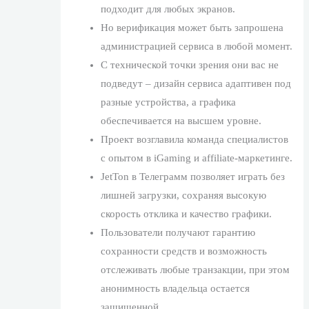
подходит для любых экранов.
Но верификация может быть запрошена
администрацией сервиса в любой момент.
С технической точки зрения они вас не
подведут – дизайн сервиса адаптивен под
разные устройства, а графика
обеспечивается на высшем уровне.
Проект возглавила команда специалистов
с опытом в iGaming и affiliate-маркетинге.
JetTon в Телеграмм позволяет играть без
лишней загрузки, сохраняя высокую
скорость отклика и качество графики.
Пользователи получают гарантию
сохранности средств и возможность
отслеживать любые транзакции, при этом
анонимность владельца остается
защищенной.