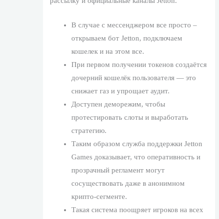
рассылку и официальные каналы Jetton.
В случае с мессенджером все просто –
открываем бот Jetton, подключаем
кошелек и на этом все.
При первом получении токенов создаётся
дочерний кошелёк пользователя — это
снижает газ и упрощает аудит.
Доступен деморежим, чтобы
протестировать слоты и выработать
стратегию.
Таким образом служба поддержки Jetton
Games доказывает, что оперативность и
прозрачный регламент могут
сосуществовать даже в анонимном
крипто-сегменте.
Такая система поощряет игроков на всех