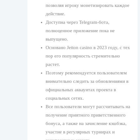
позволяя игроку монетизировать каждое
действие.
Доступна через Telegram-бота,
полноценное приложение пока не
выпущено.
Основано Jetton casino в 2023 году, с тех
пор его популярность стремительно
растет.
Поэтому рекомендуется пользователем
внимательно следить за обновлениями в
официальных аккаунтах проекта в
социальных сетях.
Все пользователи могут рассчитывать на
получение приятного приветственного
бонуса, а также на зачисление кэшбэка,
участие в регулярных турнирах и