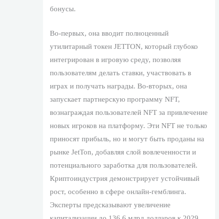
бонусы.
Во-первых, она вводит полноценный
утилитарный токен JETTON, который глубоко
интегрирован в игровую среду, позволяя
пользователям делать ставки, участвовать в
играх и получать награды. Во-вторых, она
запускает партнерскую программу NFT,
вознаграждая пользователей NFT за привлечение
новых игроков на платформу. Эти NFT не только
приносят прибыль, но и могут быть проданы на
рынке JetTon, добавляя слой вовлеченности и
потенциального заработка для пользователей.
Криптоиндустрия демонстрирует устойчивый
рост, особенно в сфере онлайн-гемблинга.
Эксперты предсказывают увеличение
капитализации до 136,6 млрд долларов к 2029