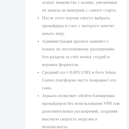
этапах знакомства с казино, увеличивая
их шансы на выигрыш с самого старта.
После этого игроки смогут выбрать
провайдера и слот, с которого захотят
начать игру.
Администрация проекта заявляет о
планах по постепенному расширению
live-раздела за счёт новых студий и
игровых форматов.
Средний газ ≈ 0,005 USD; в боте Jetton
Games платформa часто покрывает его
сама.
Зеркало позволяет обойти блокировки
провайдеров без использования VPN или
дополнительных расширений, сохраняя
высокую скорость загрузки и
безопасность.