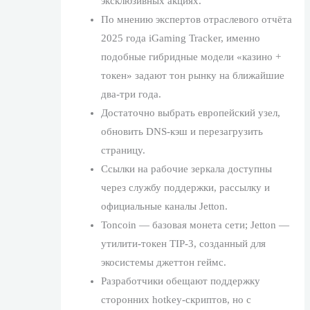
эксклюзивных акциях.
По мнению экспертов отраслевого отчёта
2025 года iGaming Tracker, именно
подобные гибридные модели «казино +
токен» задают тон рынку на ближайшие
два-три года.
Достаточно выбрать европейский узел,
обновить DNS-кэш и перезагрузить
страницу.
Ссылки на рабочие зеркала доступны
через службу поддержки, рассылку и
официальные каналы Jetton.
Toncoin — базовая монета сети; Jetton —
утилити-токен TIP-3, созданный для
экосистемы джеттон геймс.
Разработчики обещают поддержку
сторонних hotkey-скриптов, но с