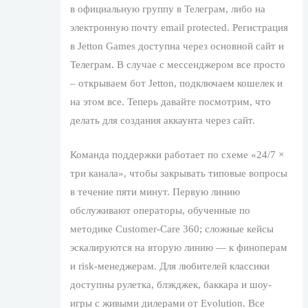
в официальную группу в Телеграм, либо на
электронную почту email protected. Регистрация
в Jetton Games доступна через основной сайт и
Телеграм. В случае с мессенджером все просто
– открываем бот Jetton, подключаем кошелек и
на этом все. Теперь давайте посмотрим, что
делать для создания аккаунта через сайт.
Команда поддержки работает по схеме «24/7 ×
три канала», чтобы закрывать типовые вопросы
в течение пяти минут. Первую линию
обслуживают операторы, обученные по
методике Customer-Care 360; сложные кейсы
эскалируются на вторую линию — к финоперам
и risk-менеджерам. Для любителей классики
доступны рулетка, блэкджек, баккара и шоу-
игры с живыми дилерами от Evolution. Все