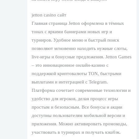
jetton casino сайт
Главная страница Jetton оформлена в тёмных
тонах с яркими баннерами новых игр и
турниров. Удобное меню и быстрый поиск
позволяют мгновенно находить нужные слоты,
live-игры и бонусные предложения. Jetton Games
– это инновационное онлайн-казино с
поддержкой криптовалюты TON, быстрыми
выплатами и интеграцией с Telegram.
Платформа сочетает современные технологии и
удобство для игроков, делая процесс игры
простым и безопасным. Все бонусы и акции
доступны пользователям мобильной версии и
приложения. Можно активировать промокоды,
участвовать в турнирах и получать кэшбэк.