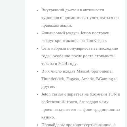
Внутренний джетон в активности
турниров и промо может учитываться по
правилам акции.
Финансовый модуль Jetton построен
вокруг криптокошелька TonKeeper.
Сеть набрала популярность за последние
годы, особенно после роста стоимости
токена в 2024 году.
В их число входят Mascot, Spinomenal,
Thunderkick, Fugaso, Amatic, BGaming и
другие.
Jeton casino опирается на блокчейн TON и
собственный токен, благодаря чему
проект выделяется на фоне традиционных
казино.
Провайдеры проходят сертификацию, а