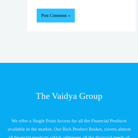
The Vaidya Group
We offer a Single Point Access for all the Financial Products
available in the market. Our Rich Product Basket, covers almost
all financial products which addresses all the financial needs of