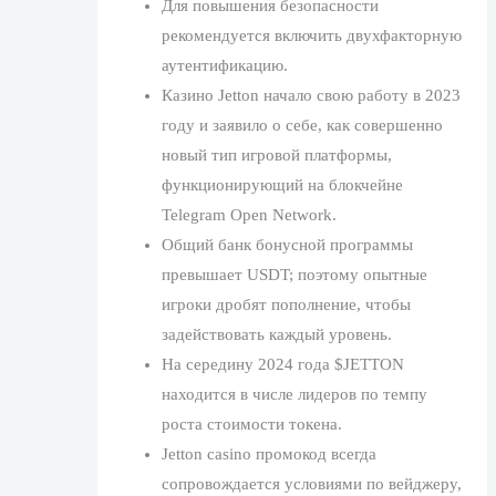
Для повышения безопасности
рекомендуется включить двухфакторную
аутентификацию.
Казино Jetton начало свою работу в 2023
году и заявило о себе, как совершенно
новый тип игровой платформы,
функционирующий на блокчейне
Telegram Open Network.
Общий банк бонусной программы
превышает USDT; поэтому опытные
игроки дробят пополнение, чтобы
задействовать каждый уровень.
На середину 2024 года $JETTON
находится в числе лидеров по темпу
роста стоимости токена.
Jetton casino промокод всегда
сопровождается условиями по вейджеру,