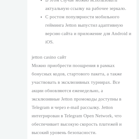
В этом случае можно использовать
актуальную ссылку на рабочее зеркало.
С ростом популярности мобильного
гейминга Jetton выпустил адаптивную
версию сайта и приложение для Android и
iOS.
jetton casino сайт
Можно приобрести поощрения в рамках
бонусных кодов, стартового пакета, а также
участвовать в эксклюзивных турнирах. Все
акции обновляются еженедельно, а
эксклюзивные Jetton промокоды доступны в
Telegram и через e-mail рассылку. Jetton
интегрирован в Telegram Open Network, что
обеспечивает высокую скорость платежей и
высокий уровень безопасности.