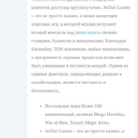
клиентов доступна круглосуточно. JetTon Games
– это не просто казино, а новая концепция
азартных игр, в которой игроки получают
полный контроль над
jetton играть
своими
ставками, балансом и выигрышами. Благодаря
блокчейну TON исключены любые манипуляции,
а прозрачность игровых процессов позволяет
быть уверенным в честности каждой. Одним из
главных факторов, определяющих доверие к
онлайн-казино, является честность и
безопасность.
Настольные игры Более 100
наименований, включая Bingo Hortinha,
War of Bets, Towers Magic Keno.
JetTon Games – это не просто казино, а