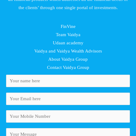
the clients’ through one single portal of investments.
FinVine
Team Vaidya
Udaan academy
Vaidya and Vaidya Wealth Advisors
About Vaidya Group
Contact Vaidya Group