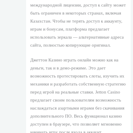
международной лицензии, доступ к сайту может
быть ограничен в некоторых странах, включая
Казахстан. Чтобы не терять доступ к аккаунту,
играм и бонусам, платформа предлагает
использовать зеркала — альтернативные адреса
сайта, полностью копирующие оригинал.
Джеттон Казино играть онлайн можно как на
деньги, так и в демо-режиме. Это дает
возможность протестировать слоты, изучить их
механики и разработать собственную стратегию
перед игрой на реальные ставки. Jetton Casino
предлагает своим пользователям возможность
наслаждаться азартными играми без скачивания
дополнительного ПО. Весь функционал казино
доступен в браузере, что позволяет мгновенно
начинать игру после входа в аккаунт.