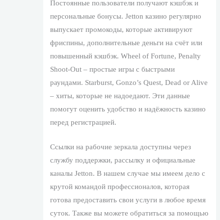
Постоянные пользователи получают кэшбэк и
персональные бонусы. Jetton казино регулярно
выпускает промокоды, которые активируют
фриспины, дополнительные деньги на счёт или
повышенный кэшбэк. Wheel of Fortune, Penalty
Shoot-Out – простые игры с быстрыми
раундами. Starburst, Gonzo’s Quest, Dead or Alive
– хиты, которые не надоедают. Эти данные
помогут оценить удобство и надёжность казино
перед регистрацией.
Ссылки на рабочие зеркала доступны через
службу поддержки, рассылку и официальные
каналы Jetton. В нашем случае мы имеем дело с
крутой командой профессионалов, которая
готова предоставить свои услуги в любое время
суток. Также вы можете обратиться за помощью