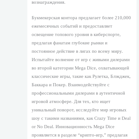
вознаграждения.
Букмекерская контора предлагает более 210,000
ежемесячных событий и предоставляет
освещение топового уровня в киберспорте,
предлагая фанатам глубокие рынки и
постоянное действие в лигах по всему миру.
Испытайте волнение от игр с живыми дилерами
во второй категории Mega Dice, охватывающей
классические игры, такие как Рулетка, Блэкджек,
Баккара и Покер. Взаимодействуйте с
профессиональными дилерами в аутентичной
игровой атмосфере. Для тех, кто ищет
уникальный поворот, исследуйте мир игровых
шоу с такими названиями, как Crazy Time и Deal
or No Deal. Инновационность Mega Dice
проявляется в разделе “крипто-игр,” предлагая