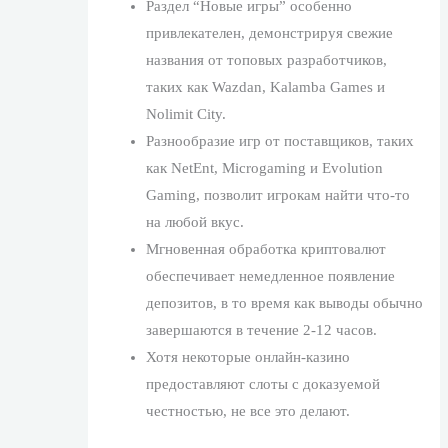
Раздел “Новые игры” особенно
привлекателен, демонстрируя свежие
названия от топовых разработчиков,
таких как Wazdan, Kalamba Games и
Nolimit City.
Разнообразие игр от поставщиков, таких
как NetEnt, Microgaming и Evolution
Gaming, позволит игрокам найти что-то
на любой вкус.
Мгновенная обработка криптовалют
обеспечивает немедленное появление
депозитов, в то время как выводы обычно
завершаются в течение 2-12 часов.
Хотя некоторые онлайн-казино
предоставляют слоты с доказуемой
честностью, не все это делают.