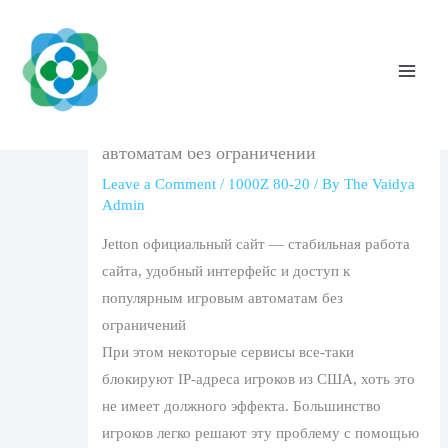
Skip
to
content
Jetton официальный сайт — стабильная
работа сайта, удобный интерфейс и
доступ к популярным игровым
автоматам без ограничений
Leave a Comment
/
1000Z 80-20
/ By
The Vaidya
Admin
Jetton официальный сайт — стабильная работа
сайта, удобный интерфейс и доступ к
популярным игровым автоматам без
ограничений
При этом некоторые сервисы все-таки
блокируют IP-адреса игроков из США, хоть это
не имеет должного эффекта. Большинство
игроков легко решают эту проблему с помощью