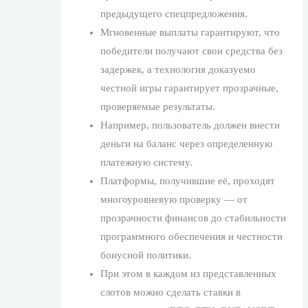
предыдущего спецпредложения.
Мгновенные выплаты гарантируют, что
победители получают свои средства без
задержек, а технология доказуемо
честной игры гарантирует прозрачные,
проверяемые результаты.
Например, пользователь должен внести
деньги на баланс через определенную
платежную систему.
Платформы, получившие её, проходят
многоуровневую проверку — от
прозрачности финансов до стабильности
программного обеспечения и честности
бонусной политики.
При этом в каждом из представленных
слотов можно сделать ставки в