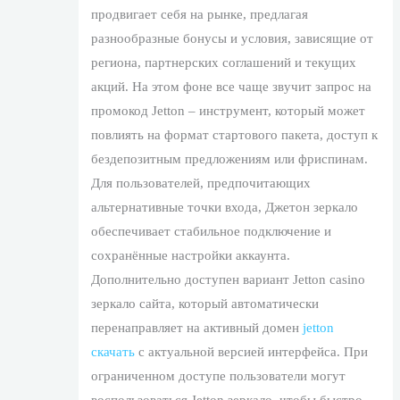
продвигает себя на рынке, предлагая
разнообразные бонусы и условия, зависящие от
региона, партнерских соглашений и текущих
акций. На этом фоне все чаще звучит запрос на
промокод Jetton – инструмент, который может
повлиять на формат стартового пакета, доступ к
бездепозитным предложениям или фриспинам.
Для пользователей, предпочитающих
альтернативные точки входа, Джетон зеркало
обеспечивает стабильное подключение и
сохранённые настройки аккаунта.
Дополнительно доступен вариант Jetton casino
зеркало сайта, который автоматически
перенаправляет на активный домен
jetton
скачать
с актуальной версией интерфейса. При
ограниченном доступе пользователи могут