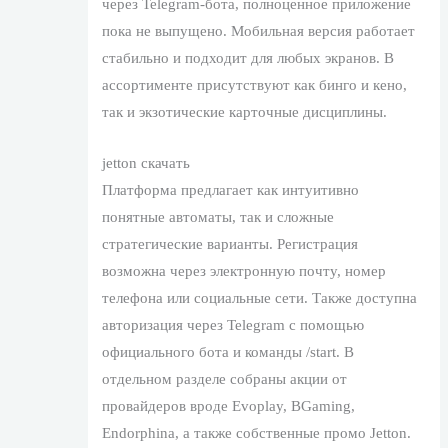
через Telegram-бота, полноценное приложение
пока не выпущено. Мобильная версия работает
стабильно и подходит для любых экранов. В
ассортименте присутствуют как бинго и кено,
так и экзотические карточные дисциплины.
jetton скачать
Платформа предлагает как интуитивно
понятные автоматы, так и сложные
стратегические варианты. Регистрация
возможна через электронную почту, номер
телефона или социальные сети. Также доступна
авторизация через Telegram с помощью
официального бота и команды /start. В
отдельном разделе собраны акции от
провайдеров вроде Evoplay, BGaming,
Endorphina, а также собственные промо Jetton.