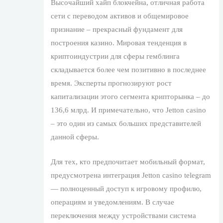
Высочайший хайп блокчейна, отличная работа
сети с переводом активов и общемировое
признание – прекрасный фундамент для
построения казино. Мировая тенденция в
криптоиндустрии для сферы гемблинга
складывается более чем позитивно в последнее
время. Эксперты прогнозируют рост
капитализации этого сегмента крипторынка – до
136,6 млрд. И примечательно, что Jetton casino
– это один из самых больших представителей
данной сферы.
Для тех, кто предпочитает мобильный формат,
предусмотрена интеграция Jetton casino telegram
— полноценный доступ к игровому профилю,
операциям и уведомлениям. В случае
переключения между устройствами система