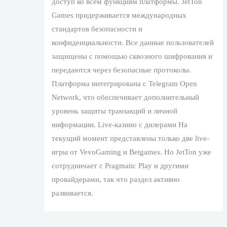
доступ ко всем функциям платформы. JetTon
Games придерживается международных
стандартов безопасности и
конфиденциальности. Все данные пользователей
защищены с помощью сквозного шифрования и
передаются через безопасные протоколы.
Платформа интегрирована с Telegram Open
Network, что обеспечивает дополнительный
уровень защиты транзакций и личной
информации. Live-казино с дилерами На
текущий момент представлены только две live-
игры от VevoGaming и Betgames. Но JetTon уже
сотрудничает с Pragmatic Play и другими
провайдерами, так что раздел активно
развивается.