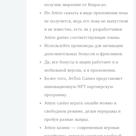
получив лицензию от Кюрасао.
Но Jetton скачать в виде приложения пока
не получится, ведь его пока не выпустили
и не известно, есть ли у разработчиков
Jetton games соответствующие планы.
Используйте промокоды для активации
дополнительных бонусов и фриспинов.
Да, все бонусы и акции работают и в
мобильной версии, и в приложении.
Более того, JetTon Games представляет
инновационную NFT партнерскую
программу.
Jetton casino играть онлайн можно в
свободном режиме, делая перерывы и
пробуя разные жанры.
Jetton казино — современная игровая
платформа, которая сочетает удобный