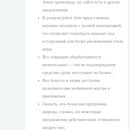
Jetton промокоду, на сайте есть и другие
предложения.
В разделе jetton slots представлены
игровые автоматы с разной математикой,
что позволяет подобрать вариант под
осторожный или более рискованный стиль
игры.
Все операции обрабатываются
моментально — после подтверждения
средства сразу поступают на баланс.
Все бонусы и акции доступны
пользователям мобильной версии и
приложения.
Сказать, что бонусная программа
широка, сложно, но некоторые
предложения действительно отличаются
щедростью.