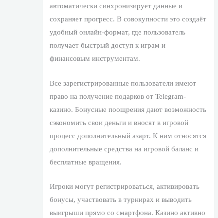
автоматически синхронизирует данные и
сохраняет прогресс. В совокупности это создаёт
удобный онлайн‑формат, где пользователь
получает быстрый доступ к играм и
финансовым инструментам.
Все зарегистрированные пользователи имеют
право на получение подарков от Telegram-
казино. Бонусные поощрения дают возможность
сэкономить свои деньги и вносят в игровой
процесс дополнительный азарт. К ним относятся
дополнительные средства на игровой баланс и
бесплатные вращения.
Игроки могут регистрироваться, активировать
бонусы, участвовать в турнирах и выводить
выигрыши прямо со смартфона. Казино активно