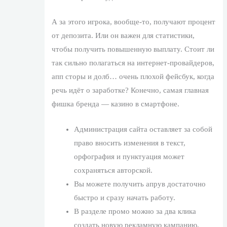
А за этого игрока, вообще-то, получают процент
от депозита. Или он важен для статистики,
чтобы получить повышенную выплату. Стоит ли
так сильно полагаться на интернет-провайдеров,
апп сторы и долб… очень плохой фейсбук, когда
речь идёт о заработке? Конечно, самая главная
фишка бренда — казино в смартфоне.
Администрация сайта оставляет за собой
право вносить изменения в текст,
орфография и пунктуация может
сохраняться авторской.
Вы можете получить апрув достаточно
быстро и сразу начать работу.
В разделе промо можно за два клика
создать новую рекламную кампанию,