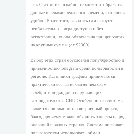
его. Статистика в кабинете может отображать
данные в режиме реального времени, что очень
удобно. Более того, заводить сам аккаунт
необязательно – игра доступна и без
регистрации, но она обязательна при депозитах
на крупные суммы (от $2000).
Выбор этих стран обусловлен популярностью и
привычностью Telegram среди пользователей в
регионе. Источники трафика принимаются
практически все, за исключением скам-
селебрити подходов и нарушающих
законодательства СНГ. Особенностью системы
является анонимность и встроенный прокси,
благодаря чему можно обходить запреты на ряд
операций в разных странах. Система позволяет
пользователям использовать обмен