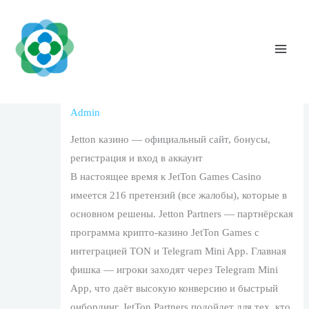
Skip
to
content
Jetton казино — официальный сайт,
бонусы, регистрация и вход в аккаунт
Leave a Comment
/
1450A Z
/ By
The Vaidya
Admin
Jetton казино — официальный сайт, бонусы,
регистрация и вход в аккаунт
В настоящее время к JetTon Games Casino
имеется 216 претензий (все жалобы), которые в
основном решены. Jetton Partners — партнёрская
программа крипто-казино JetTon Games с
интеграцией TON и Telegram Mini App. Главная
фишка — игроки заходят через Telegram Mini
App, что даёт высокую конверсию и быстрый
онбординг. JetTon Partners подойдет для тех, кто