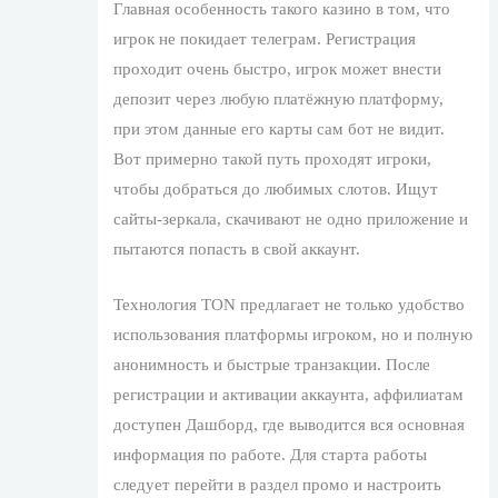
Главная особенность такого казино в том, что
игрок не покидает телеграм. Регистрация
проходит очень быстро, игрок может внести
депозит через любую платёжную платформу,
при этом данные его карты сам бот не видит.
Вот примерно такой путь проходят игроки,
чтобы добраться до любимых слотов. Ищут
сайты-зеркала, скачивают не одно приложение и
пытаются попасть в свой аккаунт.
Технология TON предлагает не только удобство
использования платформы игроком, но и полную
анонимность и быстрые транзакции. После
регистрации и активации аккаунта, аффилиатам
доступен Дашборд, где выводится вся основная
информация по работе. Для старта работы
следует перейти в раздел промо и настроить