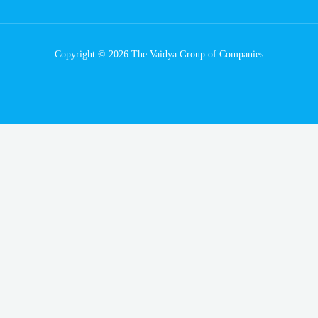
Copyright © 2026 The Vaidya Group of Companies