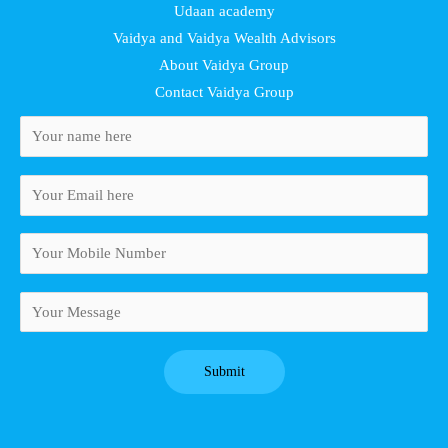
Udaan academy
Vaidya and Vaidya Wealth Advisors
About Vaidya Group
Contact Vaidya Group