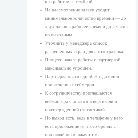
кто работает с гемблой.
На рассмотрение заявки уходит
минимальное количество времени — до
двух часов в рабочее время и до 4 часов
по выходным.
Уточнить у менеджера список
разрешенных стран для литья трафика.
Процесс начала работы с партнеркой
максимально упрощен.
Партнерка платит до 50% с доходов
привлеченных геймеров.
К сотрудничеству приглашаются
вебмастера с опытом в вертикали и
подтвержденной статистикой.
Но выход есть, ведь в телефоне у него
есть приложение от этого бренда с
подключённым аккаунтом.