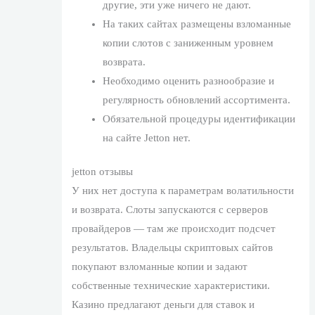
другие, эти уже ничего не дают.
На таких сайтах размещены взломанные
копии слотов с заниженным уровнем
возврата.
Необходимо оценить разнообразие и
регулярность обновлений ассортимента.
Обязательной процедуры идентификации
на сайте Jetton нет.
jetton отзывы
У них нет доступа к параметрам волатильности
и возврата. Слоты запускаются с серверов
провайдеров — там же происходит подсчет
результатов. Владельцы скриптовых сайтов
покупают взломанные копии и задают
собственные технические характеристики.
Казино предлагают деньги для ставок и