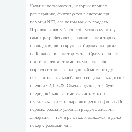
Каждый пользователь, который прошел
регистрацию, фиксируется в системе при
помощи NFT, его потом можно продать.
Игровую валюту Jetton coin можно купить у
самих разработчиков, а также на некоторых
площадках, но на крупных биржах, например,
на Бинансе, она не торгуется. Сразу же после
старта проекта стоимость монеты Jetton
выросла в три раза, на данный момент идут
незначительные колебания и ее цена находится в
пределах 2,1-2,2$. Сначала думал, что будет
очередной клон с теми же слотами, но
оказалось, что есть пара интересных фишек. Во-
первых, реально удобный раздел с живыми
дилерами — там и рулетка, и блэкджек, и даже
покер с разными ли…