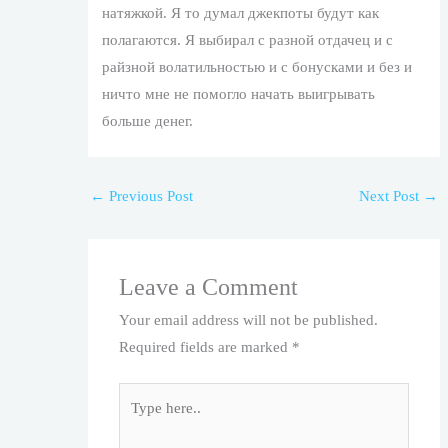
натяжкой. Я то думал джекпоты будут как
полагаются. Я выбирал с разной отдачец и с
райзной волатильностью и с бонусками и без и
ничто мне не помогло начать выигрывать
больше денег.
←
Previous Post
Next Post
→
Leave a Comment
Your email address will not be published.
Required fields are marked
*
Type
here..