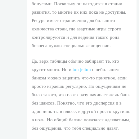
бонусами. Поскольку он находится в стадии
развития, то многие их них пока не доступны.
Ресурс имеет ограничения для большого
количества стран, где азартные игры строго
контролируются и для ведения такого рода
бизнеса нужны специальные лицензии.
Да, верх таблицы обычно забирают те, кто
крутит много. Но и
ton jetton
с небольшим
банком можно зацепить что-то приятное, если
просто играешь регулярно. По ощущениям не
было такого, что слот сразу начинает жечь бaнк
без шансов. Понятно, что это дисперсия и в
один день ты в плюсе, в другой просто крутишь
в ноль. Но общий баланс показался адекватным,
без ощущения, что тебя специально давят.