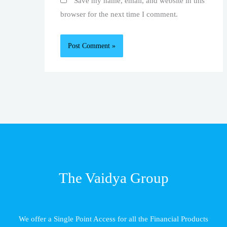
Save my name, email, and website in this
browser for the next time I comment.
The Vaidya Group
We offer a Single Point Access for all the Financial Products