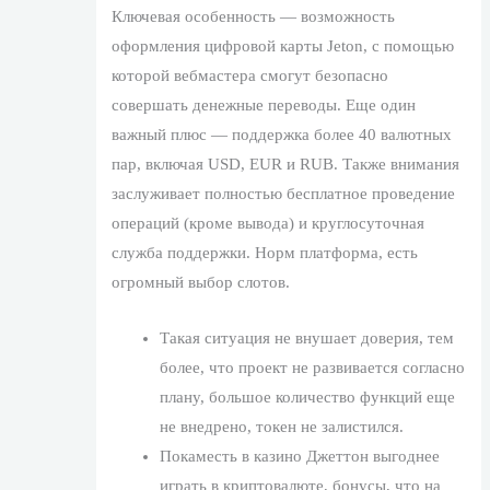
Ключевая особенность — возможность
оформления цифровой карты Jeton, с помощью
которой вебмастера смогут безопасно
совершать денежные переводы. Еще один
важный плюс — поддержка более 40 валютных
пар, включая USD, EUR и RUB. Также внимания
заслуживает полностью бесплатное проведение
операций (кроме вывода) и круглосуточная
служба поддержки. Норм платформа, есть
огромный выбор слотов.
Такая ситуация не внушает доверия, тем
более, что проект не развивается согласно
плану, большое количество функций еще
не внедрено, токен не залистился.
Покаместь в казино Джеттон выгоднее
играть в криптовалюте, бонусы, что на