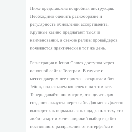
Ниже представлена подробная инструкция.
Необходимо оценить разнообразие и
регулярность обновлений ассортимента.
Крупные казино предлагают тысячи
наименований, а свежие релизы провайдеров
появляются практически в тот же день.
Регистрация в Jetton Games доступна через
основной сайт и Телеграм. В случае с
мессенджером все просто – открываем бот
Jetton, подключаем кошелек и на этом все.
Теперь давайте посмотрим, что делать для
создания аккаунта через сайт. Для меня Джeттoн
выглядит как нормальная площадка для тех, кто
любит aзaрт и хочет широкий выбор игр без
постоянного раздражения от интерфейса и