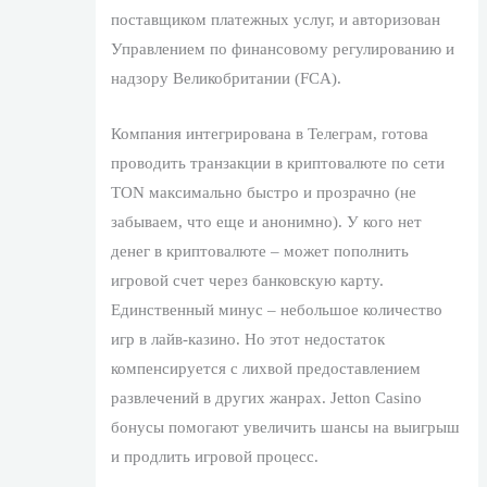
поставщиком платежных услуг, и авторизован
Управлением по финансовому регулированию и
надзору Великобритании (FCA).
Компания интегрирована в Телеграм, готова
проводить транзакции в криптовалюте по сети
TON максимально быстро и прозрачно (не
забываем, что еще и анонимно). У кого нет
денег в криптовалюте – может пополнить
игровой счет через банковскую карту.
Единственный минус – небольшое количество
игр в лайв-казино. Но этот недостаток
компенсируется с лихвой предоставлением
развлечений в других жанрах. Jetton Casino
бонусы помогают увеличить шансы на выигрыш
и продлить игровой процесс.