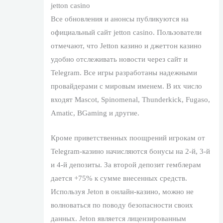
jetton casino
Все обновления и анонсы публикуются на
официальный сайт jetton casino. Пользователи
отмечают, что Jetton казино и джеттон казино
удобно отслеживать новости через сайт и
Telegram. Все игры разработаны надежными
провайдерами с мировым именем. В их число
входят Mascot, Spinomenal, Thunderkick, Fugaso,
Amatic, BGaming и другие.
Кроме приветственных поощрений игрокам от
Telegram-казино начисляются бонусы на 2-й, 3-й
и 4-й депозиты. За второй депозит гемблерам
дается +75% к сумме внесенных средств.
Используя Jeton в онлайн-казино, можно не
волноваться по поводу безопасности своих
данных. Jeton является лицензированным