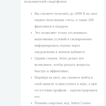
пользователей смартфонов.
Вы сможете получить до 2000 $ на свое
первое пополнение счета, а также 200
фриспинов в подарок.
Это позволяет точно отслеживать
выполнение условий и своевременно
информировать игрока через
уведомления в личном кабинете.
Одним словом, Jeton делает все
возможное, чтобы решать вопросы
быстро и эффективно.
Перейдя на него, вы сможете войти в
свой аккаунт и приступить к игре, а при
отсутствии профиля – зарегистрировать
его.
Помимо азартных игр, Jetton Casino