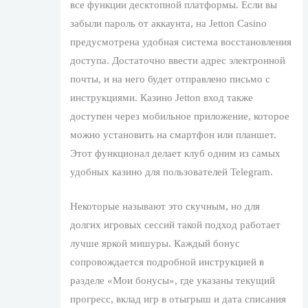
все функции десктопной платформы. Если вы
забыли пароль от аккаунта, на Jetton Casino
предусмотрена удобная система восстановления
доступа. Достаточно ввести адрес электронной
почты, и на него будет отправлено письмо с
инструкциями. Казино Jetton вход также
доступен через мобильное приложение, которое
можно установить на смартфон или планшет.
Этот функционал делает клуб одним из самых
удобных казино для пользователей Telegram.
Некоторые называют это скучным, но для
долгих игровых сессий такой подход работает
лучше яркой мишуры. Каждый бонус
сопровождается подробной инструкцией в
разделе «Мои бонусы», где указаны текущий
прогресс, вклад игр в отыгрыш и дата списания