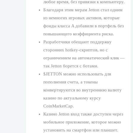
любое время, без привязки к компьютеру.
Благодаря этим мерам Jetton стал одним
из немногих игровых активов, которые
фонды класса A добавили в портфель без
повышающего коэффициента риска.
Разработчики обещают поддержку
сторонних hotkey-скриптов, но с
ограничением на автоматический клик —
так Jetton борется с ботами.
$JETTON можно использовать для
пополнения счета, а токены
конвертируются во внутреннюю валюту
казино по актуальному курсу
CoinMarketCap.
Казино Jetton вход также доступен через
мобильное приложение, которое можно
установить на смартфон или планшет.