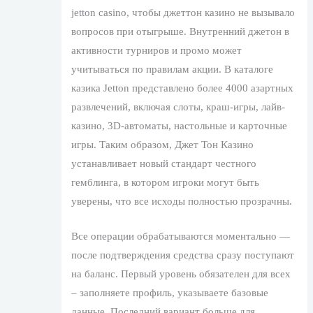
jetton casino, чтобы джеттон казино не вызывало
вопросов при отыгрыше. Внутренний джетон в
активности турниров и промо может
учитываться по правилам акции. В каталоге
казика Jetton представлено более 4000 азартных
развлечений, включая слоты, краш-игры, лайв-
казино, 3D-автоматы, настольные и карточные
игры. Таким образом, Джет Тон Казино
устанавливает новый стандарт честного
гемблинга, в котором игроки могут быть
уверены, что все исходы полностью прозрачны.
Все операции обрабатываются моментально —
после подтверждения средства сразу поступают
на баланс. Первый уровень обязателен для всех
– заполняете профиль, указываете базовые
данные. Последний вариант больше для