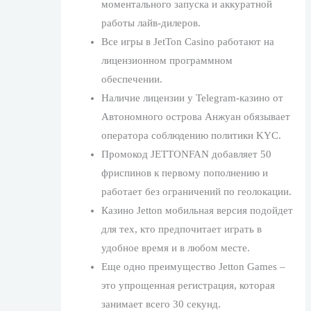
моментального запуска и аккуратной
работы лайв-дилеров.
Все игры в JetTon Casino работают на
лицензионном программном
обеспечении.
Наличие лицензии у Telegram-казино от
Автономного острова Анжуан обязывает
оператора соблюдению политики KYC.
Промокод JETTONFAN добавляет 50
фриспинов к первому пополнению и
работает без ограничений по геолокации.
Казино Jetton мобильная версия подойдет
для тех, кто предпочитает играть в
удобное время и в любом месте.
Еще одно преимущество Jetton Games –
это упрощенная регистрация, которая
занимает всего 30 секунд.