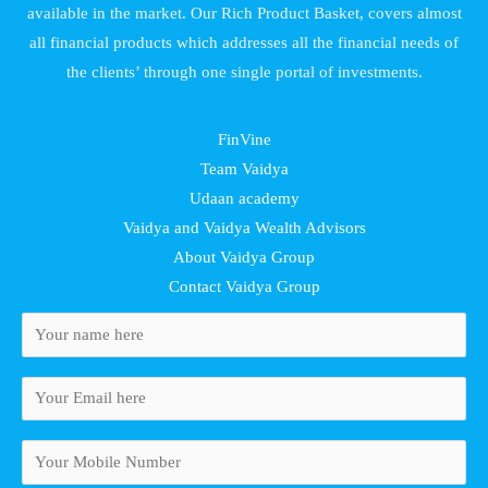
available in the market. Our Rich Product Basket, covers almost
all financial products which addresses all the financial needs of
the clients’ through one single portal of investments.
FinVine
Team Vaidya
Udaan academy
Vaidya and Vaidya Wealth Advisors
About Vaidya Group
Contact Vaidya Group