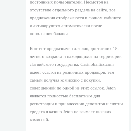
постоянных пользователей. Несмотря на
отсутствие отдельного раздела на сайте, все
предложения отображаются в личном кабинете
и активируются автоматически после
пополнения баланса.
Контент предназначен для лиц, достигших 18-
летнего возраста и находящихся на территории
Латвийского государства. Casinobaltics.com
имеет ссылки на розничных продавцов, тем
самым получая комиссию с покупки,
совершенной по одной из этих ссылок. Jeton
является полностью бесплатным для
регистрации и при внесении депозитов и снятии
средств в казино Jeton не взимает никаких
комиссий.