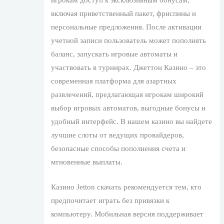
включая приветственный пакет, фриспины и
персональные предложения. После активации
учетной записи пользователь может пополнять
баланс, запускать игровые автоматы и
участвовать в турнирах. Джеттон Казино – это
современная платформа для азартных
развлечений, предлагающая игрокам широкий
выбор игровых автоматов, выгодные бонусы и
удобный интерфейс. В нашем казино вы найдете
лучшие слоты от ведущих провайдеров,
безопасные способы пополнения счета и
мгновенные выплаты.
Казино Jetton скачать рекомендуется тем, кто
предпочитает играть без привязки к
компьютеру. Мобильная версия поддерживает