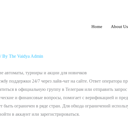
Home
About Us
o — лучшие автоматы, турниры и акции для нов
/ By
The Vaidya Admin
шие автоматы, турниры и акции для новичков
ужбу поддержки 24/7 через лайв-чат на сайте. Ответ оператора п
иться в официальную группу в Телеграм или отправить запрос н
ические и финансовые вопросы, помогает с верификацией и пре
ет быть ограничен в ряде стран. Для обхода ограничений использ
войти в аккаунт или зарегистрироваться.