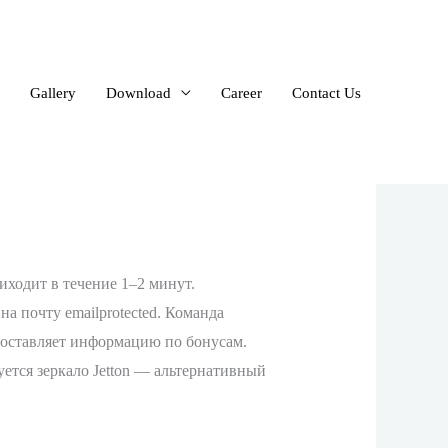
Gallery
Download
Career
Contact Us
ичков
риходит в течение 1–2 минут.
а почту emailprotected. Команда
доставляет информацию по бонусам.
уется зеркало Jetton — альтернативный