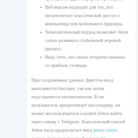
Веб-версия подходит для тех, кто
предпочитает классический доступ с
компьютера или мобильного браузера.
Технологический подход позволяет Jeton
casino развивать стабильный игровой
процесс.
Виду того, что своих потратил меньше,
то прибыль стоящая.
При сохранённых данных Джеттон вход
выполняется быстрее, так как логин
подставляется автоматически. Если
пользователь предпочитает мессенджер, он
может воспользоваться ссылкой Jetton войти
через связку с Telegram. Классический способ
Jetton вход предполагает ввод
jetton casino