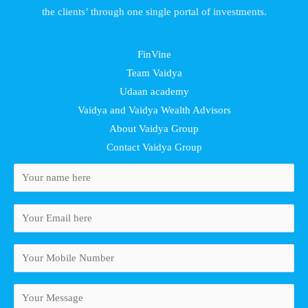
the clients’ through one single portal of investments.
FinVine
Team Vaidya
Udaan academy
Vaidya and Vaidya Wealth Advisors
About Vaidya Group
Contact Vaidya Group