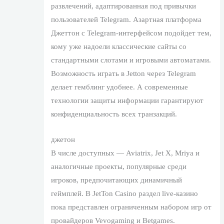
развлечений, адаптированная под привычки
пользователей Telegram. Азартная платформа
Джеттон с Telegram-интерфейсом подойдет тем,
кому уже надоели классические сайты со
стандартными слотами и игровыми автоматами.
Возможность играть в Jetton через Telegram
делает гемблинг удобнее. А современные
технологии защиты информации гарантируют
конфиденциальность всех транзакций.
джетон
В числе доступных — Aviatrix, Jet X, Mriya и
аналогичные проекты, популярные среди
игроков, предпочитающих динамичный
геймплей. В JetTon Casino раздел live-казино
пока представлен ограниченным набором игр от
провайдеров Vevogaming и Betgames.