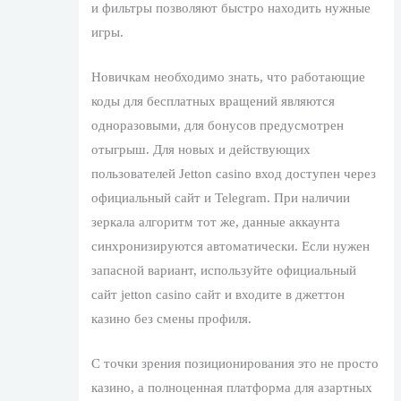
и фильтры позволяют быстро находить нужные
игры.
Новичкам необходимо знать, что работающие
коды для бесплатных вращений являются
одноразовыми, для бонусов предусмотрен
отыгрыш. Для новых и действующих
пользователей Jetton casino вход доступен через
официальный сайт и Telegram. При наличии
зеркала алгоритм тот же, данные аккаунта
синхронизируются автоматически. Если нужен
запасной вариант, используйте официальный
сайт jetton casino сайт и входите в джеттон
казино без смены профиля.
С точки зрения позиционирования это не просто
казино, а полноценная платформа для азартных