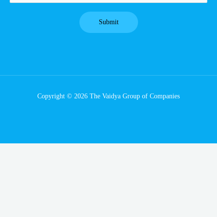
Copyright © 2026 The Vaidya Group of Companies