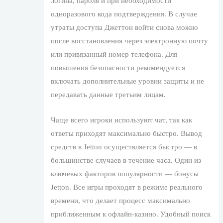
логина, пароля и при необходимости
одноразового кода подтверждения. В случае
утраты доступа Джеттон войти снова можно
после восстановления через электронную почту
или привязанный номер телефона. Для
повышения безопасности рекомендуется
включать дополнительные уровни защиты и не
передавать данные третьим лицам.
Чаще всего игроки используют чат, так как
ответы приходят максимально быстро. Вывод
средств в Jetton осуществляется быстро — в
большинстве случаев в течение часа. Один из
ключевых факторов популярности — бонусы
Jetton. Все игры проходят в режиме реального
времени, что делает процесс максимально
приближенным к офлайн-казино. Удобный поиск