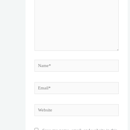
Name*
Email*
Website