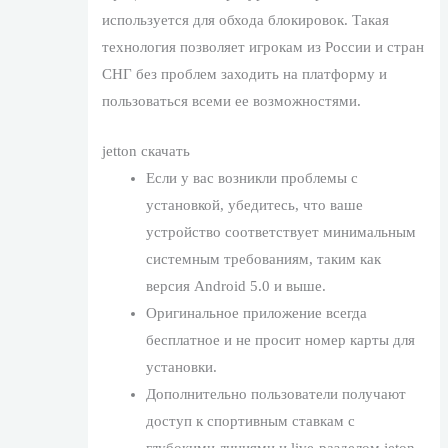
используется для обхода блокировок. Такая
технология позволяет игрокам из России и стран
СНГ без проблем заходить на платформу и
пользоваться всеми ее возможностями.
jetton скачать
Если у вас возникли проблемы с
установкой, убедитесь, что ваше
устройство соответствует минимальным
системным требованиям, таким как
версия Android 5.0 и выше.
Оригинальное приложение всегда
бесплатное и не просит номер карты для
установки.
Дополнительно пользователи получают
доступ к спортивным ставкам с