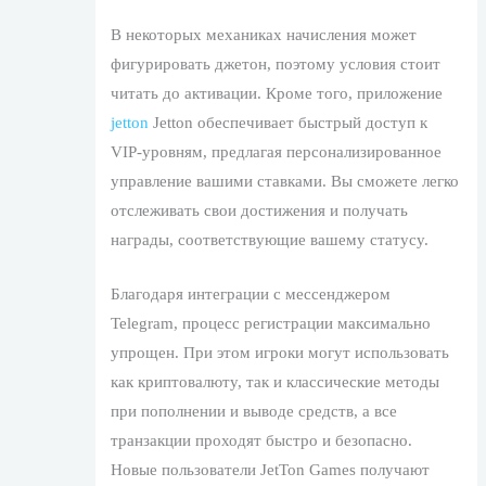
В некоторых механиках начисления может
фигурировать джетон, поэтому условия стоит
читать до активации. Кроме того, приложение
jetton
Jetton обеспечивает быстрый доступ к
VIP-уровням, предлагая персонализированное
управление вашими ставками. Вы сможете легко
отслеживать свои достижения и получать
награды, соответствующие вашему статусу.
Благодаря интеграции с мессенджером
Telegram, процесс регистрации максимально
упрощен. При этом игроки могут использовать
как криптовалюту, так и классические методы
при пополнении и выводе средств, а все
транзакции проходят быстро и безопасно.
Новые пользователи JetTon Games получают