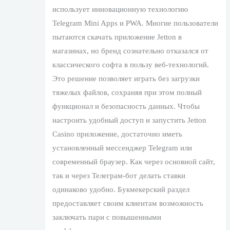
использует инновационную технологию
Telegram Mini Apps и PWA. Многие пользователи
пытаются скачать приложение Jetton в
магазинах, но бренд сознательно отказался от
классического софта в пользу веб-технологий.
Это решение позволяет играть без загрузки
тяжелых файлов, сохраняя при этом полный
функционал и безопасность данных. Чтобы
настроить удобный доступ и запустить Jetton
Casino приложение, достаточно иметь
установленный мессенджер Telegram или
современный браузер. Как через основной сайт,
так и через Телеграм-бот делать ставки
одинаково удобно. Букмекерский раздел
предоставляет своим клиентам возможность
заключать пари с повышенными