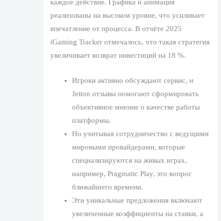
каждое действие. Графика и анимация
реализованы на высоком уровне, что усиливает
впечатление от процесса. В отчёте 2025
iGaming Tracker отмечалось, что такая стратегия
увеличивает возврат инвестиций на 18 %.
Игроки активно обсуждают сервис, и
Jetton отзывы помогают сформировать
объективное мнение о качестве работы
платформы.
Но учитывая сотрудничество с ведущими
мировыми провайдерами, которые
специализируются на живых играх,
например, Pragmatic Play, это вопрос
ближайшего времени.
Эти уникальные предложения включают
увеличенные коэффициенты на ставки, а