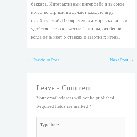
баккара. Интерактивный интерфейс и высокое
качество стриминга делают каждую игру
незабываемой. В современном мире скорость и
удобство – это ключевые факторы, особенно
когда речь идет о ставках и азартных играх.
←
Previous Post
Next Post
→
Leave a Comment
Your email address will not be published.
Required fields are marked
*
Type
here..