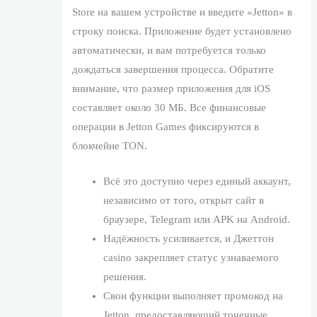
Store на вашем устройстве и введите «Jetton» в
строку поиска. Приложение будет установлено
автоматически, и вам потребуется только
дождаться завершения процесса. Обратите
внимание, что размер приложения для iOS
составляет около 30 МБ. Все финансовые
операции в Jetton Games фиксируются в
блокчейне TON.
Всё это доступно через единый аккаунт,
независимо от того, открыт сайт в
браузере, Telegram или APK на Android.
Надёжность усиливается, и Джеттон
casino закрепляет статус узнаваемого
решения.
Свои функции выполняет промокод на
Jetton, предоставляющий точечные