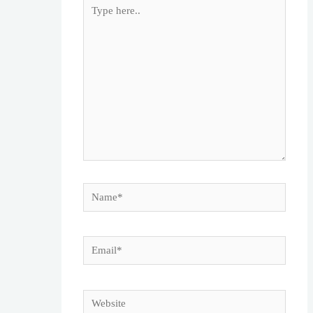
Type
here..
Name*
Email*
Website