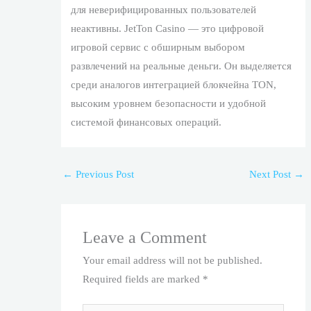
для неверифицированных пользователей
неактивны. JetTon Casino — это цифровой
игровой сервис с обширным выбором
развлечений на реальные деньги. Он выделяется
среди аналогов интеграцией блокчейна TON,
высоким уровнем безопасности и удобной
системой финансовых операций.
←
Previous Post
Next Post
→
Leave a Comment
Your email address will not be published.
Required fields are marked
*