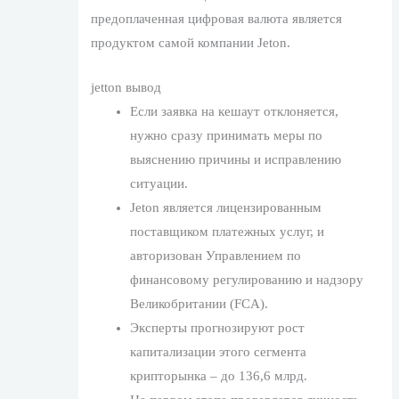
предоплаченная цифровая валюта является
продуктом самой компании Jeton.
jetton вывод
Если заявка на кешаут отклоняется,
нужно сразу принимать меры по
выяснению причины и исправлению
ситуации.
Jeton является лицензированным
поставщиком платежных услуг, и
авторизован Управлением по
финансовому регулированию и надзору
Великобритании (FCA).
Эксперты прогнозируют рост
капитализации этого сегмента
крипторынка – до 136,6 млрд.