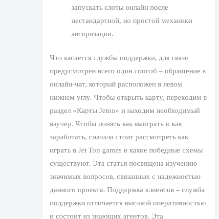
запускать слоты онлайн после
нестандартной, но простой механики
авторизации.
Что касается службы поддержки, для связи
предусмотрен всего один способ – обращение в
онлайн-чат, который расположен в левом
нижнем углу. Чтобы открыть карту, переходим в
раздел «Карты Jeton» и находим необходимый
ваучер. Чтобы понять как выиграть и как
заработать, сначала стоит рассмотреть как
играть в Jet Ton games и какие победные схемы
существуют. Эта статья посвящена изучению
значимых вопросов, связанных с надежностью
данного проекта. Поддержка клиентов – служба
поддержки отличается высокой оперативностью
и состоит из знающих агентов. Эта