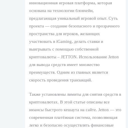
инновационная игровая платформа, которая
основана на технологии блокчейн,
предлагающая уникальный игровой опыт. Суть
проекта — создание безопасного и прозрачного
пространства для игроков, желающих
участвовать в iGaming, делать ставки и
выигрывать с помощью собственной
криптовалюты – JETTON. Использование Jetton
для вывода средств имеет множество
преимуществ. Одним из главных является
скорость проведения транзакций.
Также установлены лимиты для снятия средств в
криптовалютах. В этой статье описаны все
нюансы быстрого кешаута на сайте. Jetton — это
современная платёжная система, позволяющая
легко и безопасно осуществлять финансовые