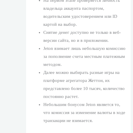
На первом этапе проверяется личность
владельца аккаунта паспортом,
водительским удостоверением или ID
картой на выбор.
Снятие денег доступно не только в веб-
версии сайта, но и в приложении.
Jeton взимает лишь небольшую комиссию
за пополнение счета местным платежным
методом.
Далее можно выбирать разные игры на
платформе агрегатора Жеттон, их
представлено более 10 тысяч, количество
постоянно растет.
Небольшим бонусом Jeton является то,
что комиссия за изменение валюты в ходе
транзакции не взимается.