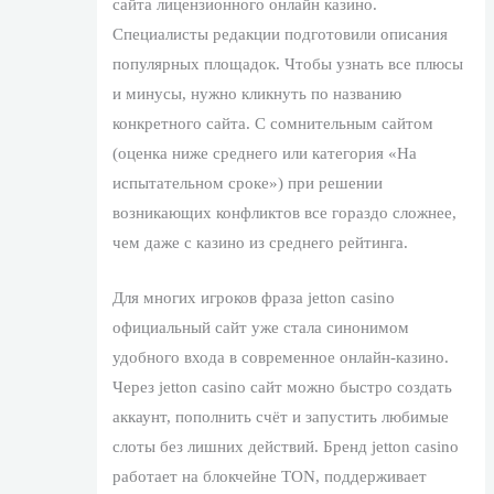
сайта лицензионного онлайн казино.
Специалисты редакции подготовили описания
популярных площадок. Чтобы узнать все плюсы
и минусы, нужно кликнуть по названию
конкретного сайта. С сомнительным сайтом
(оценка ниже среднего или категория «На
испытательном сроке») при решении
возникающих конфликтов все гораздо сложнее,
чем даже с казино из среднего рейтинга.
Для многих игроков фраза jetton casino
официальный сайт уже стала синонимом
удобного входа в современное онлайн-казино.
Через jetton casino сайт можно быстро создать
аккаунт, пополнить счёт и запустить любимые
слоты без лишних действий. Бренд jetton casino
работает на блокчейне TON, поддерживает