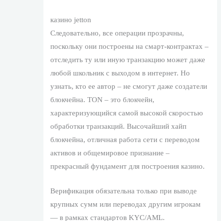
казино jetton
Следовательно, все операции прозрачны,
поскольку они построены на смарт-контрактах –
отследить ту или иную транзакцию может даже
любой школьник с выходом в интернет. Но
узнать, кто ее автор – не смогут даже создатели
блокчейна. TON – это блокчейн,
характеризующийся самой высокой скоростью
обработки транзакций. Высочайший хайп
блокчейна, отличная работа сети с переводом
активов и общемировое признание –
прекрасный фундамент для построения казино.
Верификация обязательна только при выводе
крупных сумм или переводах другим игрокам
— в рамках стандартов KYC/AML.