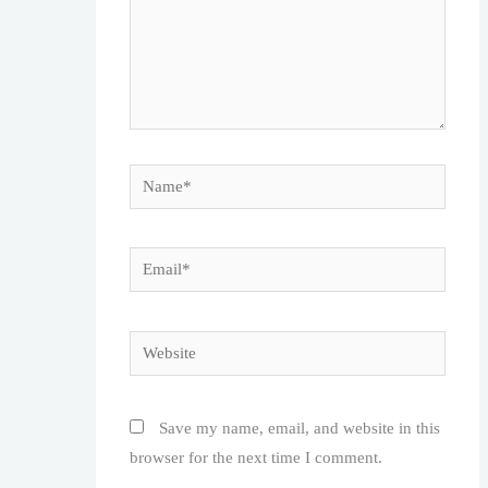
Name*
Email*
Website
Save my name, email, and website in this
browser for the next time I comment.