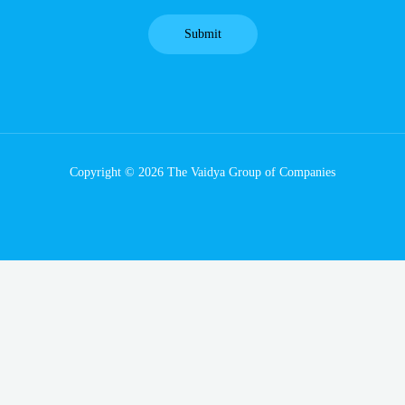
Copyright © 2026 The Vaidya Group of Companies