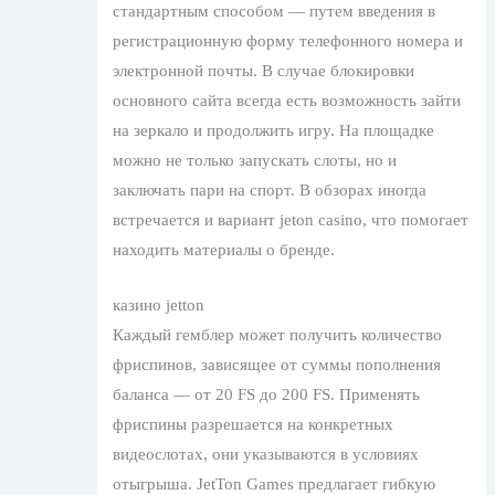
стандартным способом — путем введения в
регистрационную форму телефонного номера и
электронной почты. В случае блокировки
основного сайта всегда есть возможность зайти
на зеркало и продолжить игру. На площадке
можно не только запускать слоты, но и
заключать пари на спорт. В обзорах иногда
встречается и вариант jeton casino, что помогает
находить материалы о бренде.
казино jetton
Каждый гемблер может получить количество
фриспинов, зависящее от суммы пополнения
баланса — от 20 FS до 200 FS. Применять
фриспины разрешается на конкретных
видеослотах, они указываются в условиях
отыгрыша. JetTon Games предлагает гибкую