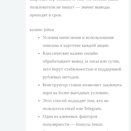
пользователи не пишут — значит выводы
приходят в срок.
казино jetton
Условия начисления и использования
описаны в карточке каждой акции.
Классические казино онлайн
обрабатывают вывод за часы или сутки,
зато берут стабильностью и поддержкой
рублевых методов.
Конструктор ставок позволяет заключать
пари на более выгодных условиях.
Этот способ подходит тем, кто не
пользуется email или Telegram.
Один из ключевых факторов
популярности — бонусы Jetton.