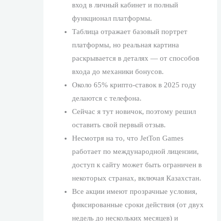
вход в личный кабинет и полный
функционал платформы.
Таблица отражает базовый портрет
платформы, но реальная картина
раскрывается в деталях — от способов
входа до механики бонусов.
Около 65% крипто-ставок в 2025 году
делаются с телефона.
Сейчас я тут новичок, поэтому решил
оставить свой первый отзыв.
Несмотря на то, что JetTon Games
работает по международной лицензии,
доступ к сайту может быть ограничен в
некоторых странах, включая Казахстан.
Все акции имеют прозрачные условия,
фиксированные сроки действия (от двух
недель до нескольких месяцев) и