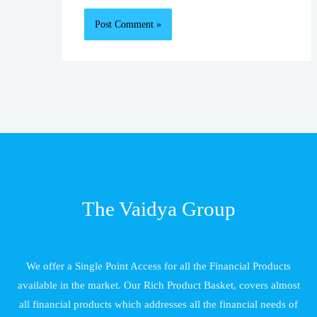
The Vaidya Group
We offer a Single Point Access for all the Financial Products
available in the market. Our Rich Product Basket, covers almost
all financial products which addresses all the financial needs of