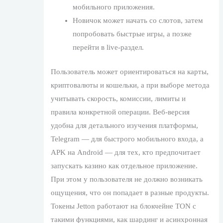
мобильного приложения.
Новичок может начать со слотов, затем
попробовать быстрые игры, а позже
перейти в live-раздел.
Пользователь может ориентироваться на карты,
криптовалюты и кошельки, а при выборе метода
учитывать скорость, комиссии, лимиты и
правила конкретной операции. Веб-версия
удобна для детального изучения платформы,
Telegram — для быстрого мобильного входа, а
APK на Android — для тех, кто предпочитает
запускать казино как отдельное приложение.
При этом у пользователя не должно возникать
ощущения, что он попадает в разные продукты.
Токены Jetton работают на блокчейне TON с
такими функциями, как шардинг и асинхронная