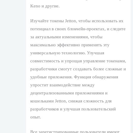
Keno и другие.
Изучайте токены Jetton, чтобы использовать их
потенциал в своих блокчейн-проектах, и следите
за актуальными изменениями, чтобы
максимально эффективно применять эту
универсальную технологию. Улучшая
совместимость и упрощая управление токенами,
разработчики смогут создавать более сложные и
удобные приложения. Функция обнаружения
упростит взаимодействие между
децентрализованными приложениями и
кошельками Jetton, снижая сложность для
разработчиков и улучшая пользовательский
опыт.
Все зарегистрированные пользователи имеют