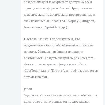
создаёт аккаунт и открывает доступ ко всем
функциям платформы. Слоты Представлены
классические, тематические, прогрессивные и
эксклюзивные 3D-слоты от Evoplay (Dungeon,
Necromancer, Sprinkle и др.).
Настольные игры подойдут тем, кто
предпочитает быстрый геймплей и понятные
правила. Уникальная фишка площадки –
возможность создать аккаунт через Telegram.
Достаточно открыть официального бота
@JetTon, нажать "Играть", и профиль создастся
автоматически.
jetton
Уделяя особое внимание развитию глобального
криптовалютного рынка, он предоставляет