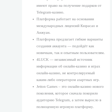
имеют право на получение подарков от
Telegram-казино.
Платформа работает на основании
международных лицензий Кюрасао и
Анжуан.
Платформа предлагает гибкие варианты
создания аккаунта — подойдёт как
новичкам, так и опытным пользователям.
4LUCK — независимый источник
информации об онлайн-казино и играх
онлайн-казино, не контролируемый
каким-либо оператором азартных игр.
Jetton Games – это онлайн-казино нового
поколения, которое сначала покорило
аудиторию Telegram, а затем выросло в
полноценную игровую платформу.