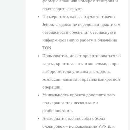
форму с email или номером телефона и
подтвердить аккаунт.
По мере того, как вы изучаете токены
Jetton, следование передовым практикам
безопасности обеспечит безопасную и
информированную работу в блокчейне
TON.
Пользователь может ориентироваться на
карты, криптовалюты и кошельки, а при
выборе метода учитывать скорость,
комиссии, лимиты и правила конкретной
операции.
Уникальность проекта дополнительно
подчеркивается несколькими
особенностями.
Альтернативные способы обхода
блокировок – использование VPN или