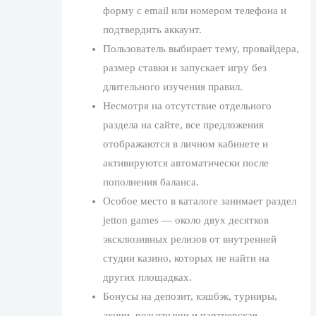
форму с email или номером телефона и
подтвердить аккаунт.
Пользователь выбирает тему, провайдера,
размер ставки и запускает игру без
длительного изучения правил.
Несмотря на отсутствие отдельного
раздела на сайте, все предложения
отображаются в личном кабинете и
активируются автоматически после
пополнения баланса.
Особое место в каталоге занимает раздел
jetton games — около двух десятков
эксклюзивных релизов от внутренней
студии казино, которых не найти на
других площадках.
Бонусы на депозит, кэшбэк, турниры,
акции, розыгрыши и партнерская