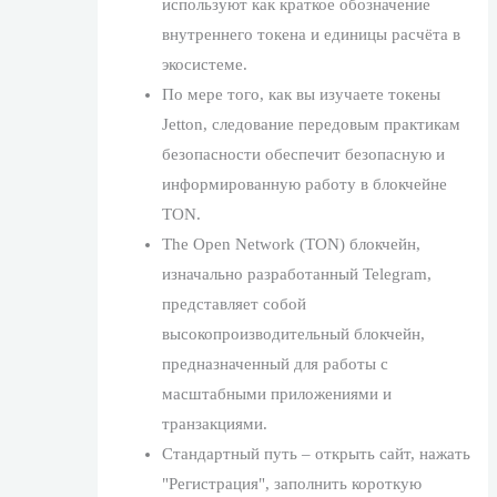
используют как краткое обозначение
внутреннего токена и единицы расчёта в
экосистеме.
По мере того, как вы изучаете токены
Jetton, следование передовым практикам
безопасности обеспечит безопасную и
информированную работу в блокчейне
TON.
The Open Network (TON) блокчейн,
изначально разработанный Telegram,
представляет собой
высокопроизводительный блокчейн,
предназначенный для работы с
масштабными приложениями и
транзакциями.
Стандартный путь – открыть сайт, нажать
"Регистрация", заполнить короткую