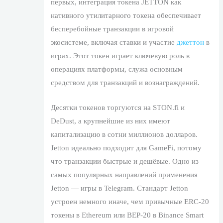
первых, интеграция токена JETTON как
нативного утилитарного токена обеспечивает
бесперебойные транзакции в игровой
экосистеме, включая ставки и участие
джеттон
в
играх. Этот токен играет ключевую роль в
операциях платформы, служа основным
средством для транзакций и вознаграждений.
Десятки токенов торгуются на STON.fi и
DeDust, а крупнейшие из них имеют
капитализацию в сотни миллионов долларов.
Jetton идеально подходит для GameFi, потому
что транзакции быстрые и дешёвые. Одно из
самых популярных направлений применения
Jetton — игры в Telegram. Стандарт Jetton
устроен немного иначе, чем привычные ERC-20
токены в Ethereum или BEP-20 в Binance Smart