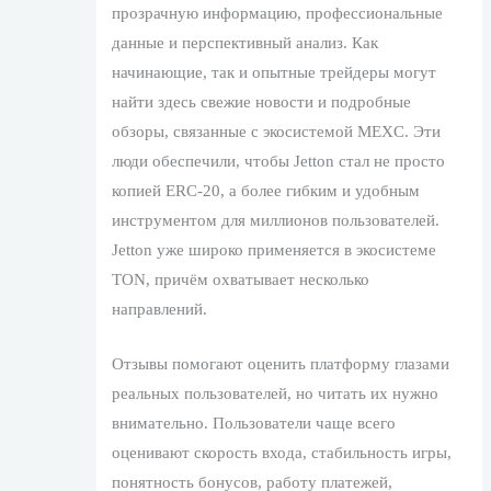
прозрачную информацию, профессиональные
данные и перспективный анализ. Как
начинающие, так и опытные трейдеры могут
найти здесь свежие новости и подробные
обзоры, связанные с экосистемой MEXC. Эти
люди обеспечили, чтобы Jetton стал не просто
копией ERC-20, а более гибким и удобным
инструментом для миллионов пользователей.
Jetton уже широко применяется в экосистеме
TON, причём охватывает несколько
направлений.
Отзывы помогают оценить платформу глазами
реальных пользователей, но читать их нужно
внимательно. Пользователи чаще всего
оценивают скорость входа, стабильность игры,
понятность бонусов, работу платежей,