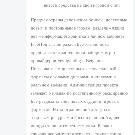
внести средства на свой игровой счет.
Предусмотрены депозитные бонусы, доступные
новым и постоянным игрокам, раздела «Акции»
нет – информация хранится в личном кабинете.
В JetTon Casino раздел live-казино пока
представлен ограниченным набором игр от
провайдеров Vevogaming и Betgames.
Пользователям доступны классические лайв-
форматы с живыми дилерами и ставками в
реальном времени. Администрация проекта
заявляет о планах по постепенному расширению
live-раздела за счёт новых студий и игровых
форматов. Из-за ограничений доступа к
азартным ресурсам в России основной адрес
иногда становится недоступным. В таких
случаях используется зеркало – точная копия