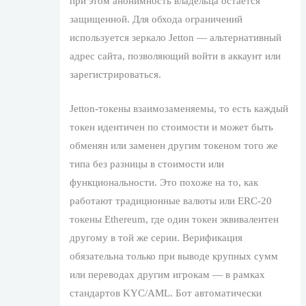
при этом анонимность владельца остается
защищенной. Для обхода ограничений
используется зеркало Jetton — альтернативный
адрес сайта, позволяющий войти в аккаунт или
зарегистрироваться.
Jetton-токены взаимозаменяемы, то есть каждый
токен идентичен по стоимости и может быть
обменян или заменен другим токеном того же
типа без разницы в стоимости или
функциональности. Это похоже на то, как
работают традиционные валюты или ERC-20
токены Ethereum, где один токен эквивалентен
другому в той же серии. Верификация
обязательна только при выводе крупных сумм
или переводах другим игрокам — в рамках
стандартов KYC/AML. Бот автоматически