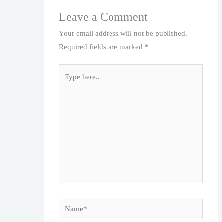
Leave a Comment
Your email address will not be published.
Required fields are marked
*
Type
here..
Name*