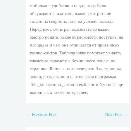
мобильное удобство и поддержку. Если
обсуждаются платежи, важно смотреть не
только на скорость, но и на условия вывода.
Перед началом игры пользователю важно
быстро понять, какие возможности доступны на
площадке и чем она отличается от привычных
казино-сайтов. Таблица ниже помогает увидеть
ключевые параметры без лишнего поиска по
странице. Бонусы на депозит, кэшбэк, турниры,
акции, розыгрыши и партнерская программа
Telegram-казино делают гемблинг и беттинг еще
выгоднее, а также интереснее.
←
Previous Post
Next Post
→