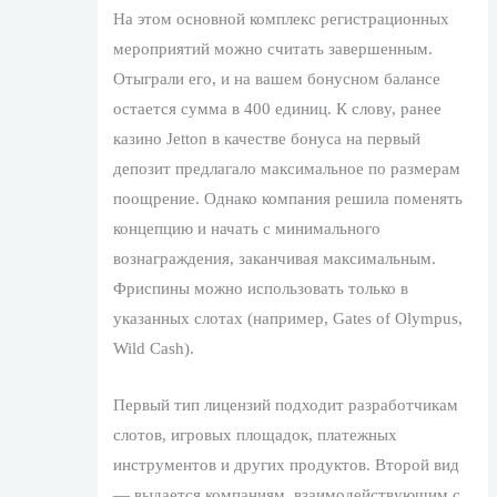
На этом основной комплекс регистрационных
мероприятий можно считать завершенным.
Отыграли его, и на вашем бонусном балансе
остается сумма в 400 единиц. К слову, ранее
казино Jetton в качестве бонуса на первый
депозит предлагало максимальное по размерам
поощрение. Однако компания решила поменять
концепцию и начать с минимального
вознаграждения, заканчивая максимальным.
Фриспины можно использовать только в
указанных слотах (например, Gates of Olympus,
Wild Cash).
Первый тип лицензий подходит разработчикам
слотов, игровых площадок, платежных
инструментов и других продуктов. Второй вид
— выдается компаниям, взаимодействующим с