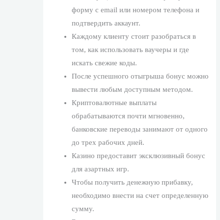
форму с email или номером телефона и
подтвердить аккаунт.
Каждому клиенту стоит разобраться в
том, как использовать ваучеры и где
искать свежие коды.
После успешного отыгрыша бонус можно
вывести любым доступным методом.
Криптовалютные выплаты
обрабатываются почти мгновенно,
банковские переводы занимают от одного
до трех рабочих дней.
Казино предоставит эксклюзивный бонус
для азартных игр.
Чтобы получить денежную прибавку,
необходимо внести на счет определенную
сумму.