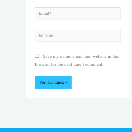
Email*
Website
Save my name, email, and website in this
browser for the next time I comment.