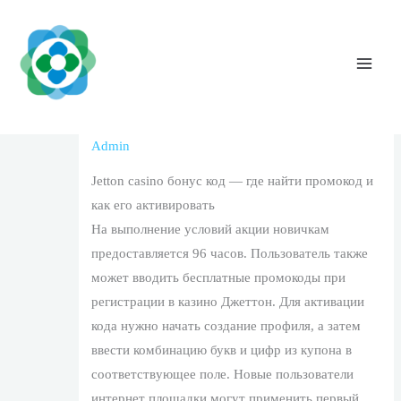
Skip
to
content
Jetton casino бонус код — где найти
промокод и как его активировать
Leave a Comment
/
1450A Z
/ By
The Vaidya
Admin
Jetton casino бонус код — где найти промокод и
как его активировать
На выполнение условий акции новичкам
предоставляется 96 часов. Пользователь также
может вводить бесплатные промокоды при
регистрации в казино Джеттон. Для активации
кода нужно начать создание профиля, а затем
ввести комбинацию букв и цифр из купона в
соответствующее поле. Новые пользователи
интернет площадки могут применить первый