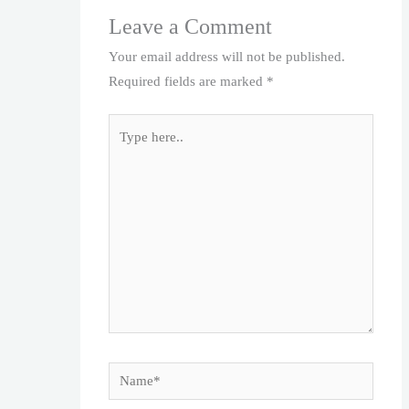
Leave a Comment
Your email address will not be published.
Required fields are marked
*
Type
here..
Name*