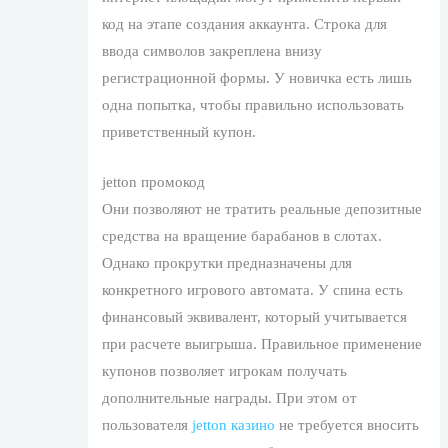
код на этапе создания аккаунта. Строка для
ввода символов закреплена внизу
регистрационной формы. У новичка есть лишь
одна попытка, чтобы правильно использовать
приветственный купон.
jetton промокод
Они позволяют не тратить реальные депозитные
средства на вращение барабанов в слотах.
Однако прокрутки предназначены для
конкретного игрового автомата. У спина есть
финансовый эквивалент, который учитывается
при расчете выигрыша. Правильное применение
купонов позволяет игрокам получать
дополнительные награды. При этом от
пользователя
jetton казино
не требуется вносить