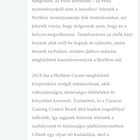
hangulatot, az extra adrenalint – az extra
nyereményekről nem is beszélve! Jeleztük a
HotSlots menedzsmentje felé fentartásainkat, azt
jelezték vissza, hogy dolgoznak azon, hogy ez a
helyzet megváltozzon. Természetesen az elsők közt
leszünk akik erről be fognak itt számolni, amint
lesznek nyilvános, minden játékos számára
meghírdetett kaszinóversenyek a HotSlots-nál.
2019 óta a HotSlots Casino megbízható
központként szolgál mindazoknak, akik
változatosságot, tisztességes feltételeket és
kényelmet keresnek. Üzemelteti, és a Curacao
Gaming Control Board által kiadott engedéllyel
működik, így tagjaink biztosak lehetnek a
szabályozott és biztonságos játékkörnyezetben.
Célunk egy olyan tér kialakítása, ahol a