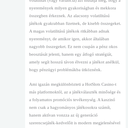
volatilitás (vagy variancia) azt mutatja meg, hogy a
nyeremények milyen gyakoriságban és mekkora
összegben érkeznek. Az alacsony volatilitású
játékok gyakrabban fizetnek, de kisebb összegeket.
A magas volatilitású játékok ritkábban adnak
nyereményt, de amikor igen, akkor általában
nagyobb összegeket. Ez nem csupán a pénz okos
beosztását jelenti, hanem egy átfogó stratégiát,
amely segít hosszú távon élvezni a játékot anélkül,
hogy pénzügyi problémákba ütköznénk.
Ami igazán megkülönbözteti a HotSlots Casino-t
más platformoktól, az a játékválaszték minősége és
a folyamatos promóciós tevékenység. A kaszinó
nem csak a hagyományos játékosokra számít,
hanem aktívan vonzza az új generáció
szerencsejáték-kedvelőit is modern megjelenésével