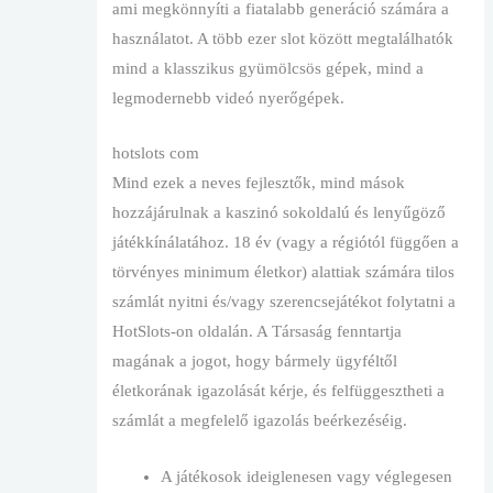
ami megkönnyíti a fiatalabb generáció számára a
használatot. A több ezer slot között megtalálhatók
mind a klasszikus gyümölcsös gépek, mind a
legmodernebb videó nyerőgépek.
hotslots com
Mind ezek a neves fejlesztők, mind mások
hozzájárulnak a kaszinó sokoldalú és lenyűgöző
játékkínálatához. 18 év (vagy a régiótól függően a
törvényes minimum életkor) alattiak számára tilos
számlát nyitni és/vagy szerencsejátékot folytatni a
HotSlots-on oldalán. A Társaság fenntartja
magának a jogot, hogy bármely ügyféltől
életkorának igazolását kérje, és felfüggesztheti a
számlát a megfelelő igazolás beérkezéséig.
A játékosok ideiglenesen vagy véglegesen