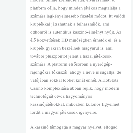
platform célja, hogy minden játékos megtalálja a
számára legkényelmesebb fizetési módot. Itt valódi
krupiékkal játszhatnak a felhasználók, ami
otthonról is autentikus kaszinó-élményt nyújt. Az
élő közvetítések HD minőségben érhetők el, és a
krupiék gyakran beszélnek magyarul is, ami
további pluszpontot jelent a hazai játékosok
számára. A platform elsősorban a nyerőgép-
rajongókra fókuszál, ahogy a neve is sugallja, de
valójában sokkal többet kínál ennél. A HotSlots
Casino komplexitása abban rejlik, hogy modern
technológiát ötvöz hagyományos
kaszinójátékokkal, miközben különös figyelmet
fordít a magyar játékosok igényeire.
A kaszinó támogatja a magyar nyelvet, elfogad