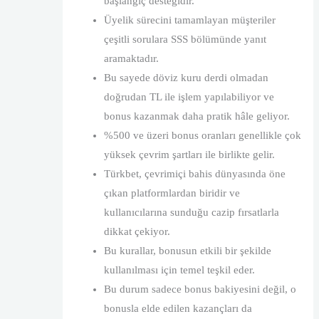
başlangıç desteğidir.
Üyelik sürecini tamamlayan müşteriler
çeşitli sorulara SSS bölümünde yanıt
aramaktadır.
Bu sayede döviz kuru derdi olmadan
doğrudan TL ile işlem yapılabiliyor ve
bonus kazanmak daha pratik hâle geliyor.
%500 ve üzeri bonus oranları genellikle çok
yüksek çevrim şartları ile birlikte gelir.
Türkbet, çevrimiçi bahis dünyasında öne
çıkan platformlardan biridir ve
kullanıcılarına sunduğu cazip fırsatlarla
dikkat çekiyor.
Bu kurallar, bonusun etkili bir şekilde
kullanılması için temel teşkil eder.
Bu durum sadece bonus bakiyesini değil, o
bonusla elde edilen kazançları da