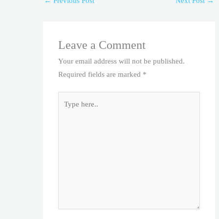
←
Previous Post
Next Post
→
Leave a Comment
Your email address will not be published.
Required fields are marked
*
Type
here..