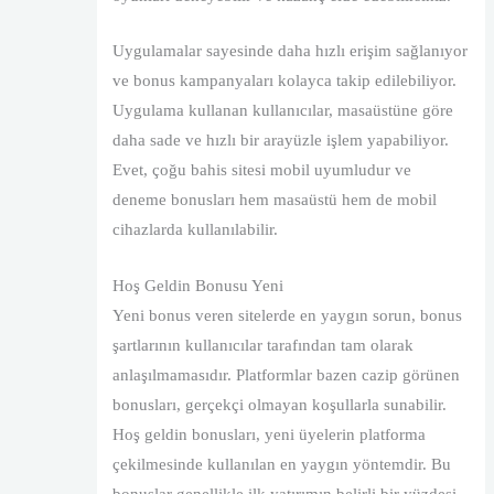
Uygulamalar sayesinde daha hızlı erişim sağlanıyor
ve bonus kampanyaları kolayca takip edilebiliyor.
Uygulama kullanan kullanıcılar, masaüstüne göre
daha sade ve hızlı bir arayüzle işlem yapabiliyor.
Evet, çoğu bahis sitesi mobil uyumludur ve
deneme bonusları hem masaüstü hem de mobil
cihazlarda kullanılabilir.
Hoş Geldin Bonusu Yeni
Yeni bonus veren sitelerde en yaygın sorun, bonus
şartlarının kullanıcılar tarafından tam olarak
anlaşılmamasıdır. Platformlar bazen cazip görünen
bonusları, gerçekçi olmayan koşullarla sunabilir.
Hoş geldin bonusları, yeni üyelerin platforma
çekilmesinde kullanılan en yaygın yöntemdir. Bu
bonuslar genellikle ilk yatırımın belirli bir yüzdesi