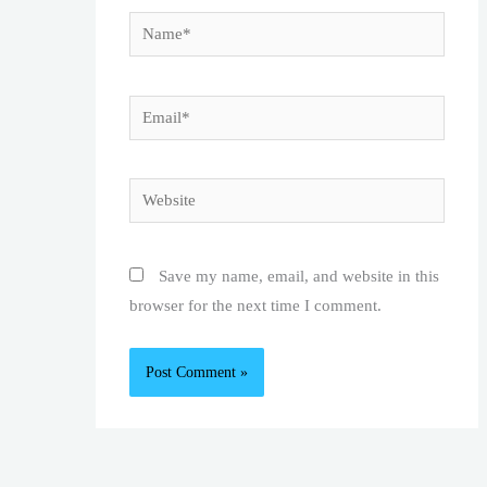
Name*
Email*
Website
Save my name, email, and website in this
browser for the next time I comment.