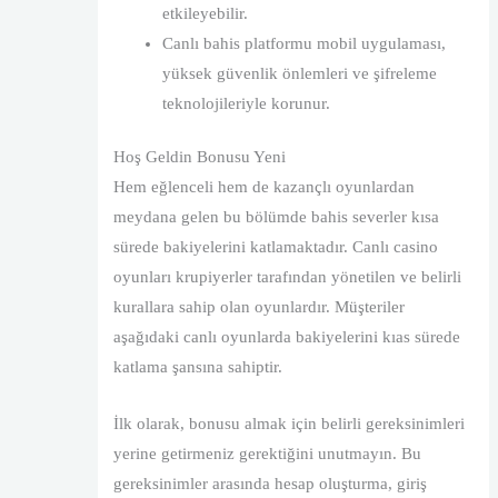
etkileyebilir.
Canlı bahis platformu mobil uygulaması,
yüksek güvenlik önlemleri ve şifreleme
teknolojileriyle korunur.
Hoş Geldin Bonusu Yeni
Hem eğlenceli hem de kazançlı oyunlardan
meydana gelen bu bölümde bahis severler kısa
sürede bakiyelerini katlamaktadır. Canlı casino
oyunları krupiyerler tarafından yönetilen ve belirli
kurallara sahip olan oyunlardır. Müşteriler
aşağıdaki canlı oyunlarda bakiyelerini kıas sürede
katlama şansına sahiptir.
İlk olarak, bonusu almak için belirli gereksinimleri
yerine getirmeniz gerektiğini unutmayın. Bu
gereksinimler arasında hesap oluşturma, giriş