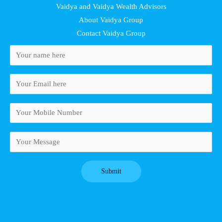
Vaidya and Vaidya Wealth Advisors
About Vaidya Group
Contact Vaidya Group