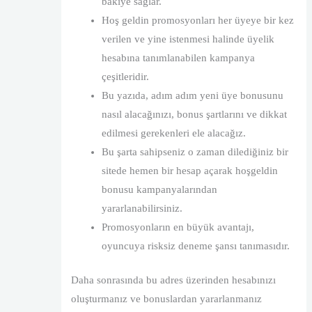
bakiye sağlar.
Hoş geldin promosyonları her üyeye bir kez
verilen ve yine istenmesi halinde üyelik
hesabına tanımlanabilen kampanya
çeşitleridir.
Bu yazıda, adım adım yeni üye bonusunu
nasıl alacağınızı, bonus şartlarını ve dikkat
edilmesi gerekenleri ele alacağız.
Bu şarta sahipseniz o zaman dilediğiniz bir
sitede hemen bir hesap açarak hoşgeldin
bonusu kampanyalarından
yararlanabilirsiniz.
Promosyonların en büyük avantajı,
oyuncuya risksiz deneme şansı tanımasıdır.
Daha sonrasında bu adres üzerinden hesabınızı
oluşturmanız ve bonuslardan yararlanmanız