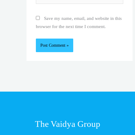
Save my name, email, and website in this
browser for the next time I comment.
The Vaidya Group