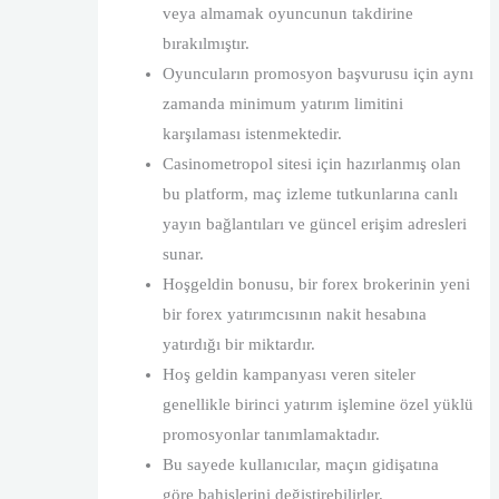
veya almamak oyuncunun takdirine
bırakılmıştır.
Oyuncuların promosyon başvurusu için aynı
zamanda minimum yatırım limitini
karşılaması istenmektedir.
Casinometropol sitesi için hazırlanmış olan
bu platform, maç izleme tutkunlarına canlı
yayın bağlantıları ve güncel erişim adresleri
sunar.
Hoşgeldin bonusu, bir forex brokerinin yeni
bir forex yatırımcısının nakit hesabına
yatırdığı bir miktardır.
Hoş geldin kampanyası veren siteler
genellikle birinci yatırım işlemine özel yüklü
promosyonlar tanımlamaktadır.
Bu sayede kullanıcılar, maçın gidişatına
göre bahislerini değiştirebilirler.