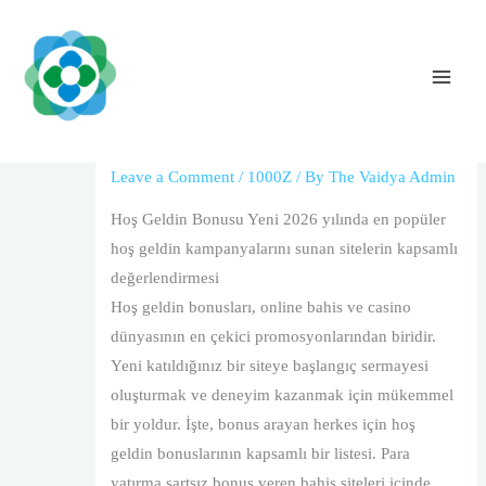
Skip
to
content
Hoş Geldin Bonusu Yeni 2026 yılında en
popüler hoş geldin kampanyalarını sunan
sitelerin kapsamlı değerlendirmesi
Leave a Comment
/
1000Z
/ By
The Vaidya Admin
Hoş Geldin Bonusu Yeni 2026 yılında en popüler
hoş geldin kampanyalarını sunan sitelerin kapsamlı
değerlendirmesi
Hoş geldin bonusları, online bahis ve casino
dünyasının en çekici promosyonlarından biridir.
Yeni katıldığınız bir siteye başlangıç sermayesi
oluşturmak ve deneyim kazanmak için mükemmel
bir yoldur. İşte, bonus arayan herkes için hoş
geldin bonuslarının kapsamlı bir listesi. Para
yatırma şartsız bonus veren bahis siteleri içinde