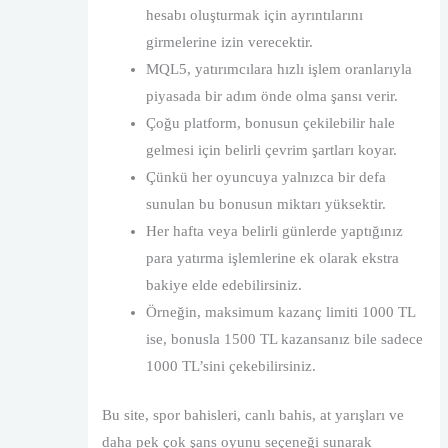
hesabı oluşturmak için ayrıntılarını
girmelerine izin verecektir.
MQL5, yatırımcılara hızlı işlem oranlarıyla
piyasada bir adım önde olma şansı verir.
Çoğu platform, bonusun çekilebilir hale
gelmesi için belirli çevrim şartları koyar.
Çünkü her oyuncuya yalnızca bir defa
sunulan bu bonusun miktarı yüksektir.
Her hafta veya belirli günlerde yaptığınız
para yatırma işlemlerine ek olarak ekstra
bakiye elde edebilirsiniz.
Örneğin, maksimum kazanç limiti 1000 TL
ise, bonusla 1500 TL kazansanız bile sadece
1000 TL’sini çekebilirsiniz.
Bu site, spor bahisleri, canlı bahis, at yarışları ve
daha pek çok şans oyunu seçeneği sunarak