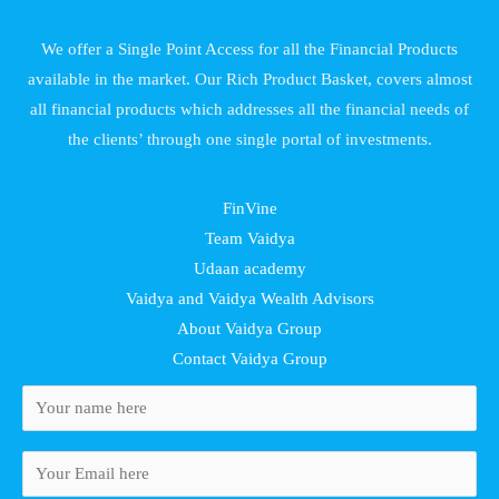
We offer a Single Point Access for all the Financial Products
available in the market. Our Rich Product Basket, covers almost
all financial products which addresses all the financial needs of
the clients’ through one single portal of investments.
FinVine
Team Vaidya
Udaan academy
Vaidya and Vaidya Wealth Advisors
About Vaidya Group
Contact Vaidya Group