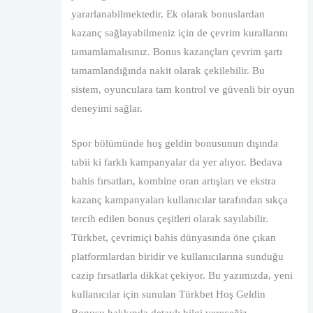
yararlanabilmektedir. Ek olarak bonuslardan
kazanç sağlayabilmeniz için de çevrim kurallarını
tamamlamalısınız. Bonus kazançları çevrim şartı
tamamlandığında nakit olarak çekilebilir. Bu
sistem, oyunculara tam kontrol ve güvenli bir oyun
deneyimi sağlar.
Spor bölümünde hoş geldin bonusunun dışında
tabii ki farklı kampanyalar da yer alıyor. Bedava
bahis fırsatları, kombine oran artışları ve ekstra
kazanç kampanyaları kullanıcılar tarafından sıkça
tercih edilen bonus çeşitleri olarak sayılabilir.
Türkbet, çevrimiçi bahis dünyasında öne çıkan
platformlardan biridir ve kullanıcılarına sunduğu
cazip fırsatlarla dikkat çekiyor. Bu yazımızda, yeni
kullanıcılar için sunulan Türkbet Hoş Geldin