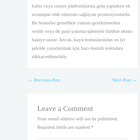
bahis veya casino platformlarına giriş yaparken ek
avantajlar elde etmesini sağlayan promosyonlardır.
Bu bonuslar genellikle yatırım gerektirmeden
verilir veya ilk para yatırma işlemiyle birlikte ekstra
bakiye sunar. Ancak, kayıt bonuslarından en iyi
şekilde yararlanmak için bazı önemli noktalara
dikkat edilmelidir.
←
Previous Post
Next Post
→
Leave a Comment
Your email address will not be published.
Required fields are marked
*