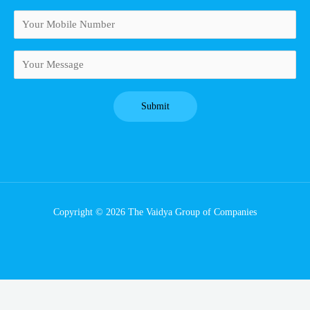
Copyright © 2026 The Vaidya Group of Companies