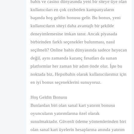
bahis ve casino dünyasında yeni bir siteye üye olan
kullanıcıları en çok cezbeden kampanyaların
başında hoş geldin bonusu gelir. Bu bonus, yeni
kullanıcıların siteyi daha avantajlı bir şekilde
deneyimlemesine imkan tanır. Ancak piyasada
birbirinden farklı seçenekler bulunması, nasıl
seçilmeli? Online bahis dünyasında sadece heyecan
değil, aynı zamanda kazanç fırsatları da sunan
platformlar her zaman bir adım önde olur. İşte bu
noktada biz, Hepsibahis olarak kullanıcılarımız için
en iyi bonus seçeneklerini sunuyoruz.
Hoş Geldin Bonusu
Bunlardan biri olan sanal kart yatırım bonusu
oyuncuların yatırımlarına özel olarak
sunulmaktadır. Güvenli ödeme yöntemlerinden biri
olan sanal kart üyelerin hesaplarına anında yatırım