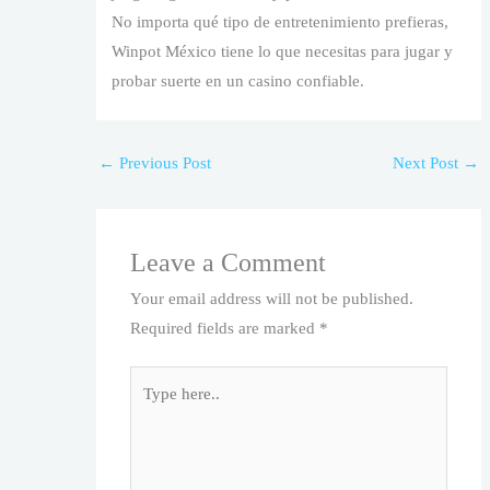
No importa qué tipo de entretenimiento prefieras,
Winpot México tiene lo que necesitas para jugar y
probar suerte en un casino confiable.
←
Previous Post
Next Post
→
Leave a Comment
Your email address will not be published.
Required fields are marked
*
Type
here..