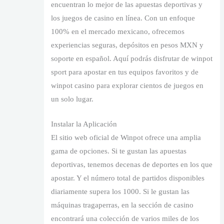
encuentran lo mejor de las apuestas deportivas y
los juegos de casino en línea. Con un enfoque
100% en el mercado mexicano, ofrecemos
experiencias seguras, depósitos en pesos MXN y
soporte en español. Aquí podrás disfrutar de winpot
sport para apostar en tus equipos favoritos y de
winpot casino para explorar cientos de juegos en
un solo lugar.
Instalar la Aplicación
El sitio web oficial de Winpot ofrece una amplia
gama de opciones. Si te gustan las apuestas
deportivas, tenemos decenas de deportes en los que
apostar. Y el número total de partidos disponibles
diariamente supera los 1000. Si le gustan las
máquinas tragaperras, en la sección de casino
encontrará una colección de varios miles de los