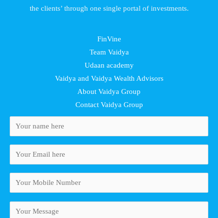
the clients’ through one single portal of investments.
FinVine
Team Vaidya
Udaan academy
Vaidya and Vaidya Wealth Advisors
About Vaidya Group
Contact Vaidya Group