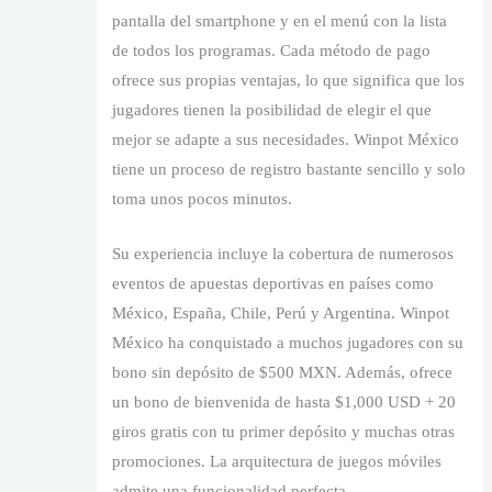
pantalla del smartphone y en el menú con la lista
de todos los programas. Cada método de pago
ofrece sus propias ventajas, lo que significa que los
jugadores tienen la posibilidad de elegir el que
mejor se adapte a sus necesidades. Winpot México
tiene un proceso de registro bastante sencillo y solo
toma unos pocos minutos.
Su experiencia incluye la cobertura de numerosos
eventos de apuestas deportivas en países como
México, España, Chile, Perú y Argentina. Winpot
México ha conquistado a muchos jugadores con su
bono sin depósito de $500 MXN. Además, ofrece
un bono de bienvenida de hasta $1,000 USD + 20
giros gratis con tu primer depósito y muchas otras
promociones. La arquitectura de juegos móviles
admite una funcionalidad perfecta.