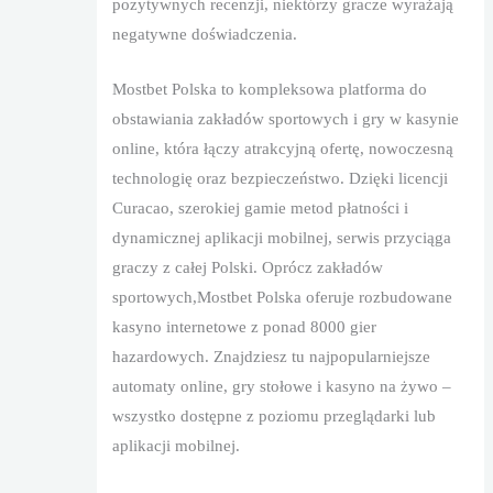
pozytywnych recenzji, niektórzy gracze wyrażają
negatywne doświadczenia.
Mostbet Polska to kompleksowa platforma do
obstawiania zakładów sportowych i gry w kasynie
online, która łączy atrakcyjną ofertę, nowoczesną
technologię oraz bezpieczeństwo. Dzięki licencji
Curacao, szerokiej gamie metod płatności i
dynamicznej aplikacji mobilnej, serwis przyciąga
graczy z całej Polski. Oprócz zakładów
sportowych,Mostbet Polska oferuje rozbudowane
kasyno internetowe z ponad 8000 gier
hazardowych. Znajdziesz tu najpopularniejsze
automaty online, gry stołowe i kasyno na żywo –
wszystko dostępne z poziomu przeglądarki lub
aplikacji mobilnej.