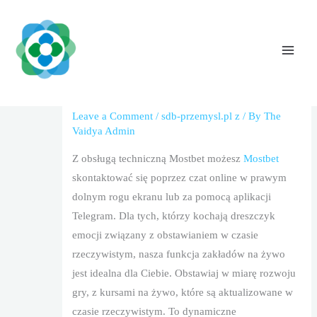
Skip
to
content
Mostbet Kasyno i bukmacher w Polsce Rejestracja,
Logowanie i Bonus 125% 1 400 PLN
Leave a Comment
/
sdb-przemysl.pl z
/ By
The
Vaidya Admin
Z obsługą techniczną Mostbet możesz
Mostbet
skontaktować się poprzez czat online w prawym
dolnym rogu ekranu lub za pomocą aplikacji
Telegram. Dla tych, którzy kochają dreszczyk
emocji związany z obstawianiem w czasie
rzeczywistym, nasza funkcja zakładów na żywo
jest idealna dla Ciebie. Obstawiaj w miarę rozwoju
gry, z kursami na żywo, które są aktualizowane w
czasie rzeczywistym. To dynamiczne