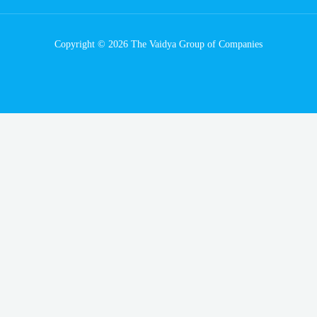
Copyright © 2026 The Vaidya Group of Companies