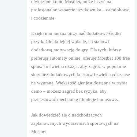
utworzone konto Mostbet, może liczyć na
profesjonalne wsparcie użytkownika – całodobowo
i codziennie.
Dzięki nim można otrzymać dodatkowe środki
przy każdej kolejnej wpłacie, co stanowi
dodatkową motywację do gry. Dla tych, którzy
preferują automaty online, oferuje Mostbet 100 free
spins. To świetna okazja, aby zagrać w popularne
sloty bez dodatkowych kosztów i zwiększyć szanse
na wygraną. Większość gier jest dostępna w trybie
demo – możesz zagrać bez ryzyka, aby
przetestować mechanikę i funkcje bonusowe.
Jak dowiedzieć się o nadchodzących
zaplanowanych wydarzeniach sportowych na
Mostbet