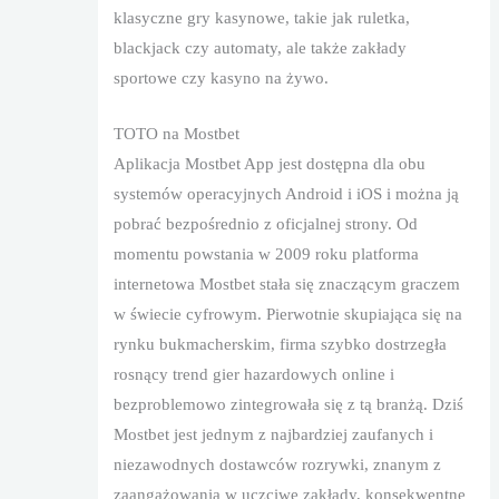
klasyczne gry kasynowe, takie jak ruletka,
blackjack czy automaty, ale także zakłady
sportowe czy kasyno na żywo.
TOTO na Mostbet
Aplikacja Mostbet App jest dostępna dla obu
systemów operacyjnych Android i iOS i można ją
pobrać bezpośrednio z oficjalnej strony. Od
momentu powstania w 2009 roku platforma
internetowa Mostbet stała się znaczącym graczem
w świecie cyfrowym. Pierwotnie skupiająca się na
rynku bukmacherskim, firma szybko dostrzegła
rosnący trend gier hazardowych online i
bezproblemowo zintegrowała się z tą branżą. Dziś
Mostbet jest jednym z najbardziej zaufanych i
niezawodnych dostawców rozrywki, znanym z
zaangażowania w uczciwe zakłady, konsekwentne