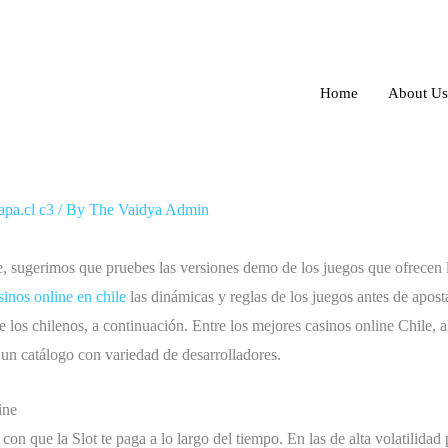
Home
About Us
en Chile 2025: Top Casinos Chilenos con Dinero Real
pa.cl c3
/ By
The Vaidya Admin
e, sugerimos que pruebes las versiones demo de los juegos que ofrecen l
sinos online en chile
las dinámicas y reglas de los juegos antes de apos
e los chilenos, a continuación. Entre los mejores casinos online Chile, 
 un catálogo con variedad de desarrolladores.
ine
a con que la Slot te paga a lo largo del tiempo. En las de alta volatilid