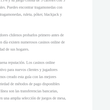
.13% y su juego consta de 3 carretes con 3
onales. Puedes encontrar tragamonedas con
tragamonedas, ruleta, póker, blackjack y
adores chilenos probarlos primero antes de
 en día existen numerosos casinos online de
dad de sus hogares.
uena reputación. Los casinos online
ntivo para nuevos clientes y jugadores
emos creado esta guía con las mejores
variedad de métodos de pago disponibles
ínea son las transferencias bancarias,
ecen una amplia selección de juegos de mesa,