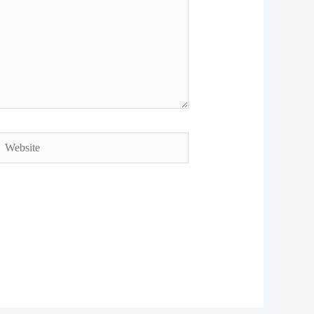
ebsite