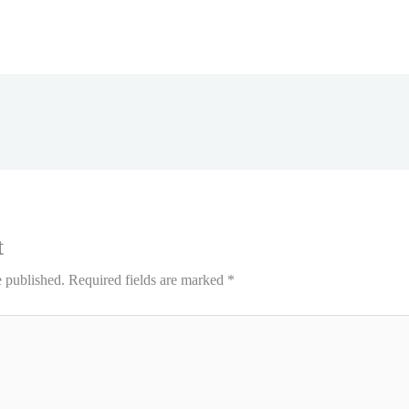
t
e published.
Required fields are marked
*