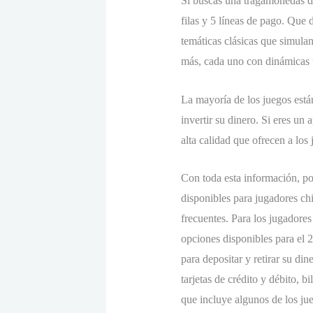
Si buscas una tragamonedas de 
filas y 5 líneas de pago. Que
temáticas clásicas que simula
más, cada uno con dinámicas ú
La mayoría de los juegos están
invertir su dinero. Si eres un
alta calidad que ofrecen a los
Con toda esta información, po
disponibles para jugadores ch
frecuentes. Para los jugadore
opciones disponibles para el 
para depositar y retirar su di
tarjetas de crédito y débito, 
que incluye algunos de los ju