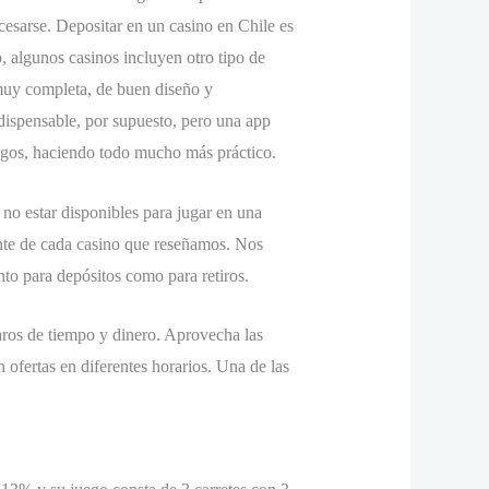
cesarse. Depositar en un casino en Chile es
o, algunos casinos incluyen otro tipo de
muy completa, de buen diseño y
ndispensable, por supuesto, pero una app
uegos, haciendo todo mucho más práctico.
no estar disponibles para jugar en una
iente de cada casino que reseñamos. Nos
to para depósitos como para retiros.
aros de tiempo y dinero. Aprovecha las
fertas en diferentes horarios. Una de las