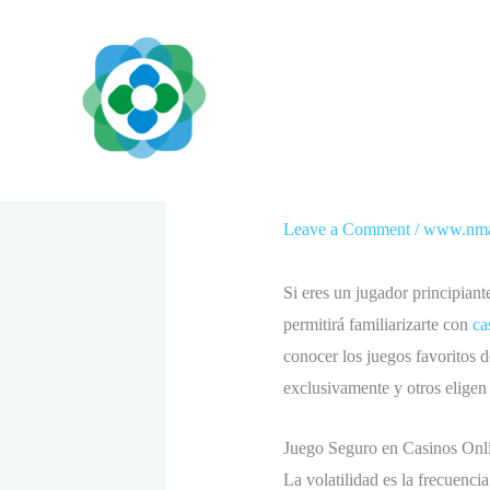
Skip
to
content
Los Mejores Casinos Online 
Leave a Comment
/
www.nma
Si eres un jugador principiant
permitirá familiarizarte con
ca
conocer los juegos favoritos d
exclusivamente y otros eligen
Juego Seguro en Casinos Onl
La volatilidad es la frecuenci