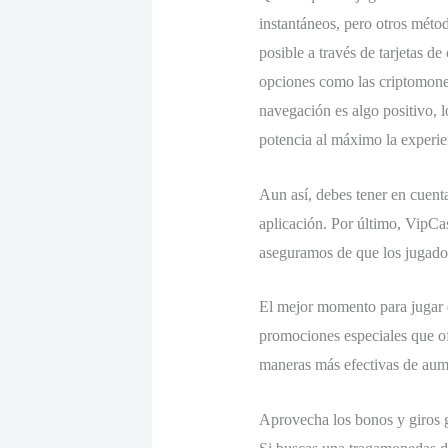
instantáneos, pero otros méto
posible a través de tarjetas d
opciones como las criptomone
navegación es algo positivo, 
potencia al máximo la experie
Aun así, debes tener en cuent
aplicación. Por último, VipCa
aseguramos de que los jugador
El mejor momento para jugar e
promociones especiales que o
maneras más efectivas de aume
Aprovecha los bonos y giros g