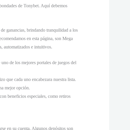
as bondades de Tonybet. Aquí debemos
 de ganancias, brindando tranquilidad a los
e recomendamos en esta página, son Mega
 automatizados e intuitivos.
 uno de los mejores portales de juegos del
izo que cada uno encabezara nuestra lista.
una mejor opción.
on beneficios especiales, como retiros
arse en su cuenta. Algunos depósitos son