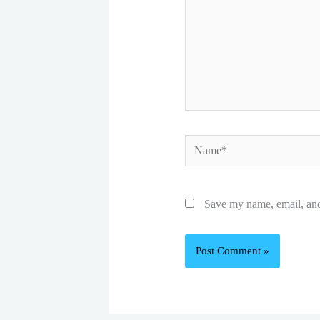
Name*
Save my name, email, and 