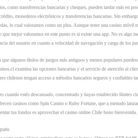
dos, como transferencias bancarias y cheques, pueden tardar más en pro
e crédito, monederos electrónicos y transferencias bancarias. Sin embarg
das, lo cual valoramos como un plus. Aunque tener una casino móvil 
lo que mejor valoramos en este punto es si existe una app. No es algo i
ncia del usuario en cuanto a velocidad de navegación y carga de los j
a que algunos títulos de juegos más antiguos y menos populares pueden 
sinos.cl examina las opciones bancarias y el servicio de atención al cl
es chilenos tengan acceso a métodos bancarios seguros y confiables tan
s cuando estés descansado, concentrado y hayas establecido límites cl
frecen casinos como Spin Casino o Ruby Fortune, que a menudo lanzan o
ntar tus fondos es aprovechar el casino online Chile bono bienvenida.
ratis