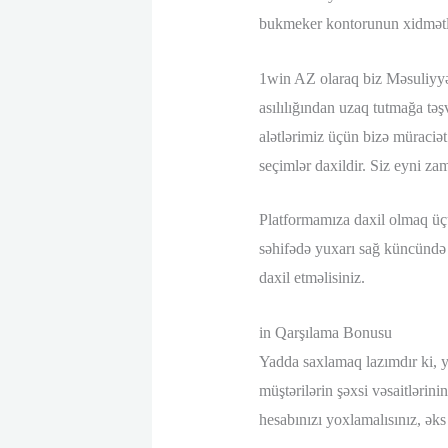
bukmeker kontorunun xidmətləri
1win AZ olaraq biz Məsuliyyə
asılılığından uzaq tutmağa təş
alətlərimiz üçün bizə müraciət
seçimlər daxildir. Siz eyni za
Platformamıza daxil olmaq üçü
səhifədə yuxarı sağ küncündə 
daxil etməlisiniz.
in Qarşılama Bonusu
Yadda saxlamaq lazımdır ki, y
müştərilərin şəxsi vəsaitlərini
hesabınızı yoxlamalısınız, ə