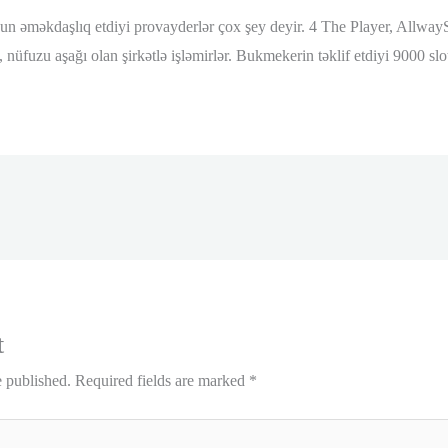
n əməkdaşlıq etdiyi provayderlər çox şey deyir. 4 The Player, AllwayS
 nüfuzu aşağı olan şirkətlə işləmirlər. Bukmekerin təklif etdiyi 9000 slotu
t
e published.
Required fields are marked
*