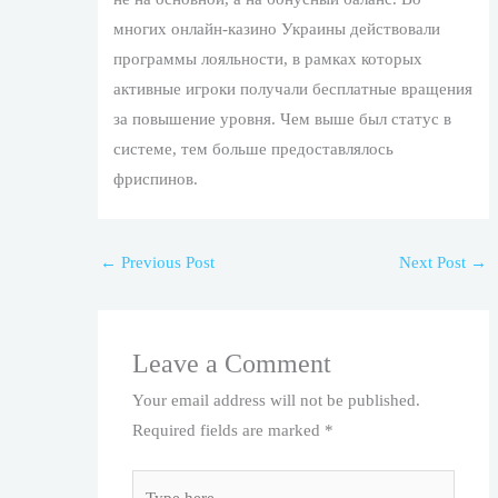
многих онлайн-казино Украины действовали
программы лояльности, в рамках которых
активные игроки получали бесплатные вращения
за повышение уровня. Чем выше был статус в
системе, тем больше предоставлялось
фриспинов.
←
Previous Post
Next Post
→
Leave a Comment
Your email address will not be published.
Required fields are marked
*
Type