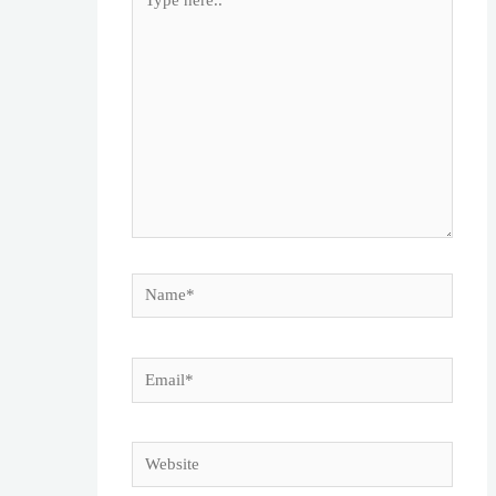
here..
Name*
Email*
Website