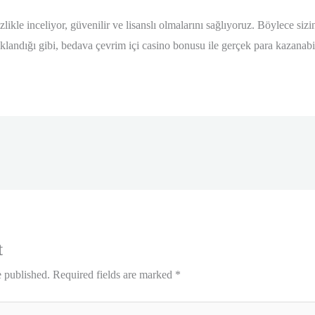
itizlikle inceliyor, güvenilir ve lisanslı olmalarını sağlıyoruz. Böylece si
klandığı gibi, bedava çevrim içi casino bonusu ile gerçek para kazanabil
t
e published.
Required fields are marked
*