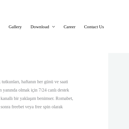
Gallery
Download
Career
Contact Us
utkunları, haftanın her günü ve saati
nın yanında olmak için 7/24 canlı destek
ok kanallı bir yaklaşım benimser. Romabet,
sonra freebet veya free spin olarak