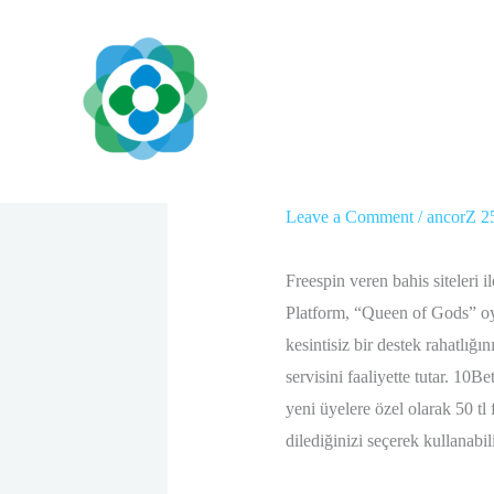
Skip
to
content
Freespin veren bahis 
Leave a Comment
/
ancorZ 2
Freespin veren bahis siteleri 
Platform, “Queen of Gods” oyu
kesintisiz bir destek rahatlığ
servisini faaliyette tutar. 10
yeni üyelere özel olarak 50 t
dilediğinizi seçerek kullanabili