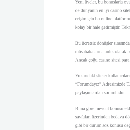
Yeni üyeler, bu bonuslarla oyu
de dünyanın en iyi casino site
erişim için bu online platform
kolay bir hale getirmiştir. Tek
Bu ücretsiz dönüşler sırasında
müsabakalarına anlık olarak ba
Ancak çoğu casino sitesi para y
Yukarıdaki siteler kullanıcıla
“Forumdayız” Adresimizde T.
paylaşımlardan sorumludur.
Buna göre mevcut bonusu elde 
sayfaları üzerinden bedava dön
gibi bir durum söz konusu deği