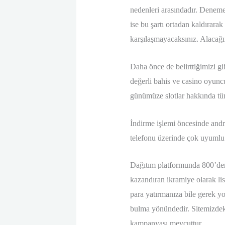
nedenleri arasındadır. Deneme 
ise bu şartı ortadan kaldırara
karşılaşmayacaksınız. Alacağı
Daha önce de belirttiğimizi g
değerli bahis ve casino oyunc
günümüze slotlar hakkında tüm 
İndirme işlemi öncesinde andr
telefonu üzerinde çok uyumlu 
Dağıtım platformunda 800’den
kazandıran ikramiye olarak li
para yatırmanıza bile gerek yo
bulma yönündedir. Sitemizdeki 
kampanyası mevcuttur.