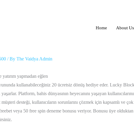
Home
About Us
siteleri ile yatırım yapmadan eğlen
500
/ By
The Vaidya Admin
ile yatırım yapmadan eğlen
nunda kullanabileceğiniz 20 ücretsiz dönüş hediye eder. Lucky Block t
ını yaşarlar. Platform, bahis dünyasının heyecanını yaşayan kullanıcıları
Bet müşteri desteği, kullanıcıların sorunlarını çözmek için kapsamlı ve ç
l freebet veya 50 free spin deneme bonusu veriyor. Bonusu üye olduktan 
rsiniz.