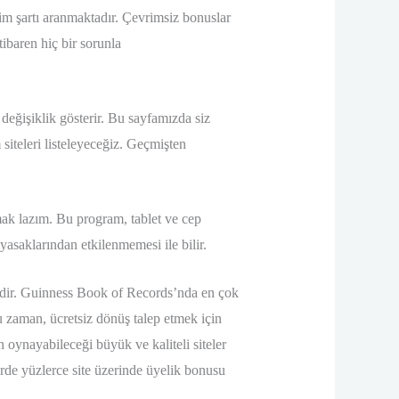
rim şartı aranmaktadır. Çevrimsiz bonuslar
ibaren hiç bir sorunla
eğişiklik gösterir. Bu sayfamızda siz
siteleri listeleyeceğiz. Geçmişten
mak lazım. Bu program, tablet ve cep
asaklarından etkilenmemesi ile bilir.
idir. Guinness Book of Records’nda en çok
zaman, ücretsiz dönüş talep etmek için
 oynayabileceği büyük ve kaliteli siteler
örde yüzlerce site üzerinde üyelik bonusu