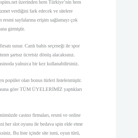
ree-spins.net üzerinden hem Türkiye’nin hem
zmet verdiğini fark edecek ve sitelere
in resmi sayfalarına erişim sağlamayı çok
ına girmiştir.
ırsatı sunar. Canlı bahis seçeneği ile spor
ırım şartsız ücretsiz dönüş alacaksınız.
asinoda yalnızca bir kez kullanabilirsiniz.
n popüler olan bonus türleri listelenmiştir.
ıkrasına göre TÜM ÜYELERİMİZ yaptıkları
nümüzde casino firmaları, resmi ve online
ani her slot oyunu ile bedava spin elde etme
niz. Bu liste içinde site ismi, oyun türü,