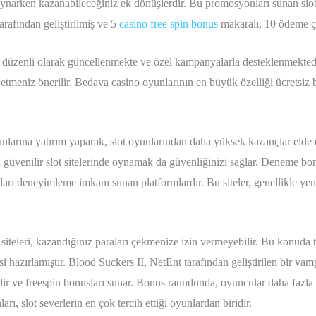
oynarken kazanabileceğiniz ek dönüşlerdir. Bu promosyonları sunan slo
tarafından geliştirilmiş ve 5
casino free spin bonus
makaralı, 10 ödeme çi
 düzenli olarak güncellenmekte ve özel kampanyalarla desteklenmektedir.
etmeniz önerilir. Bedava casino oyunlarının en büyük özelliği ücretsiz bi
unlarına yatırım yaparak, slot oyunlarından daha yüksek kazançlar elde
n güvenilir slot sitelerinde oynamak da güvenliğinizi sağlar. Deneme bon
rı deneyimleme imkanı sunan platformlardır. Bu siteler, genellikle yeni 
iteleri, kazandığınız paraları çekmenize izin vermeyebilir. Bu konuda ti
stesi hazırlamıştır. Blood Suckers II, NetEnt tarafından geliştirilen bir v
 gelir ve freespin bonusları sunar. Bonus raundunda, oyuncular daha fazla
ı, slot severlerin en çok tercih ettiği oyunlardan biridir.