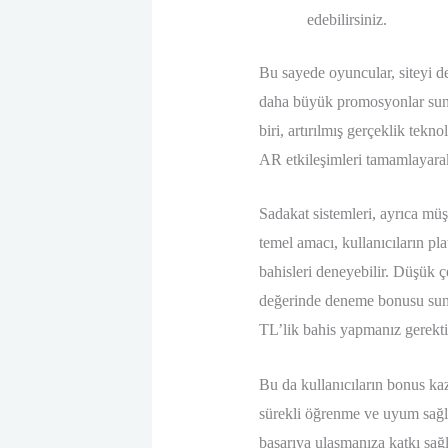
edebilirsiniz.
Bu sayede oyuncular, siteyi de
daha büyük promosyonlar sundu
biri, artırılmış gerçeklik tekn
AR etkileşimleri tamamlayarak
Sadakat sistemleri, ayrıca müş
temel amacı, kullanıcıların pl
bahisleri deneyebilir. Düşük ç
değerinde deneme bonusu sunuy
TL’lik bahis yapmanız gerektiğ
Bu da kullanıcıların bonus ka
sürekli öğrenme ve uyum sağla
başarıya ulaşmanıza katkı sağ