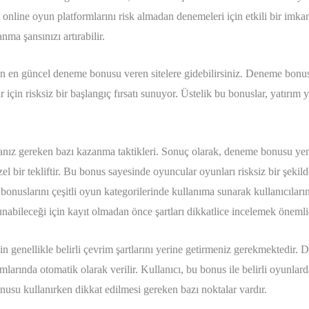
online oyun platformlarını risk almadan denemeleri için etkili bir imk
ma şansınızı artırabilir.
n en güncel deneme bonusu veren sitelere gidebilirsiniz. Deneme bonusu
r için risksiz bir başlangıç fırsatı sunuyor. Üstelik bu bonuslar, yatı
manız gereken bazı kazanma taktikleri. Sonuç olarak, deneme bonusu yeni 
l bir tekliftir. Bu bonus sayesinde oyuncular oyunları risksiz bir şekil
 bonuslarını çeşitli oyun kategorilerinde kullanıma sunarak kullanıcıları
sunabileceği için kayıt olmadan önce şartları dikkatlice incelemek önemli
 genellikle belirli çevrim şartlarını yerine getirmeniz gerekmektedir. D
mlarında otomatik olarak verilir. Kullanıcı, bu bonus ile belirli oyunl
nusu kullanırken dikkat edilmesi gereken bazı noktalar vardır.