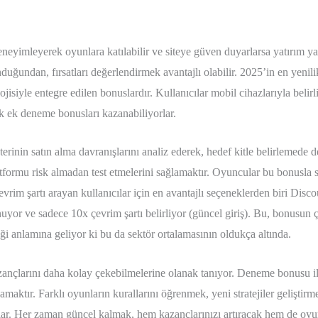
neyimleyerek oyunlara katılabilir ve siteye güven duyarlarsa yatırım yapab
ğundan, fırsatları değerlendirmek avantajlı olabilir. 2025’in en yeni
olojisiyle entegre edilen bonuslardır. Kullanıcılar mobil cihazlarıyla belir
 ek deneme bonusları kazanabiliyorlar.
terinin satın alma davranışlarını analiz ederek, hedef kitle belirlemede
atformu risk almadan test etmelerini sağlamaktır. Oyuncular bu bonusla s
evrim şartı arayan kullanıcılar için en avantajlı seçeneklerden biri Dis
or ve sadece 10x çevrim şartı belirliyor (güncel giriş). Bu, bonusun çe
i anlamına geliyor ki bu da sektör ortalamasının oldukça altında.
zançlarını daha kolay çekebilmelerine olanak tanıyor. Deneme bonusu i
maktır. Farklı oyunların kurallarını öğrenmek, yeni stratejiler gelişti
lar. Her zaman güncel kalmak, hem kazançlarınızı artıracak hem de oyun