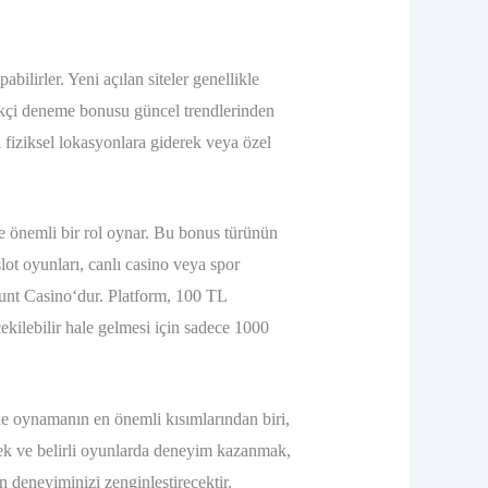
ilirler. Yeni açılan siteler genellikle
likçi deneme bonusu güncel trendlerinden
li fiziksel lokasyonlara giderek veya özel
 de önemli bir rol oynar. Bu bonus türünün
lot oyunları, canlı casino veya spor
count Casino‘dur. Platform, 100 TL
kilebilir hale gelmesi için sadece 1000
le oynamanın en önemli kısımlarından biri,
rmek ve belirli oyunlarda deneyim kazanmak,
 deneyiminizi zenginleştirecektir.