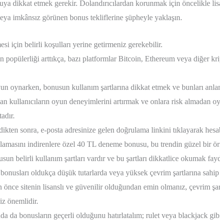
 dikkat etmek gerekir. Dolandırıcılardan korunmak için öncelikle lisans
veya imkânsız görünen bonus tekliflerine şüpheyle yaklaşın.
i için belirli koşulları yerine getirmeniz gerekebilir.
in popülerliği arttıkça, bazı platformlar Bitcoin, Ethereum veya diğer k
n oynarken, bonusun kullanım şartlarına dikkat etmek ve bunları anlam
lan kullanıcıların oyun deneyimlerini artırmak ve onlara risk almadan 
adır.
irdikten sonra, e-posta adresinize gelen doğrulama linkini tıklayarak hesab
amasını indirenlere özel 40 TL deneme bonusu, bu trendin güzel bir ör
un belirli kullanım şartları vardır ve bu şartları dikkatlice okumak fayd
bonusları oldukça düşük tutarlarda veya yüksek çevrim şartlarına sahip o
nce sitenin lisanslı ve güvenilir olduğundan emin olmanız, çevrim şart
iz önemlidir.
 da bonusların geçerli olduğunu hatırlatalım; rulet veya blackjack gibi k