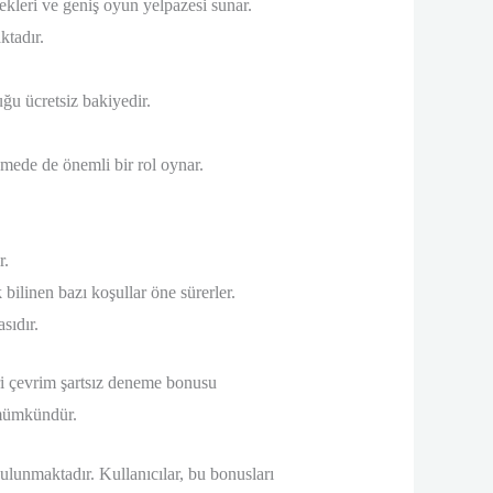
nekleri ve geniş oyun yelpazesi sunar.
ktadır.
ğu ücretsiz bakiyedir.
lemede de önemli bir rol oynar.
r.
bilinen bazı koşullar öne sürerler.
sıdır.
eri çevrim şartsız deneme bonusu
 mümkündür.
ulunmaktadır. Kullanıcılar, bu bonusları