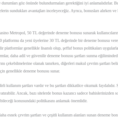
e durumları göz önünde bulundurmaları gerektiğini iyi anlamalıdırlar. B
elerin sundukları avantajları inceleyeceğiz. Ayrıca, bonusları alırken ve
asino Metropol, 50 TL değerinde deneme bonusu sunarak kullanıcıların t
10 platformu da yeni üyelerine 30 TL değerinde bir deneme bonusu verer
ir platformlar genellikle lisanslı olup, şeffaf bonus politikaları uygul
rmlar, daha adil ve güvenilir deneme bonusu şartları sunma eğilimindedir
nı çekebilmelerine olanak tanırken, diğerleri makul çevrim şartları belirl
için genellikle deneme bonusu sunar.
i kullanım şartları vardır ve bu şartları dikkatlice okumak faydalıdır. S
ırabilir. Ancak, bazı sitelerde bonus kazancı sadece bahislerinizden so
abileceği konusundaki politikasını anlamak önemlidir.
aha esnek çevrim şartları ve çeşitli kullanım alanları sunan deneme bon