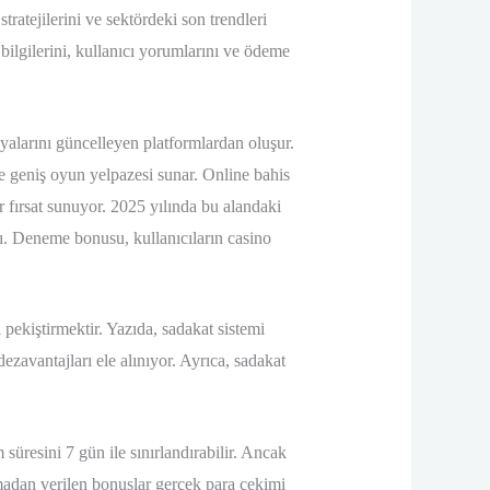
tejilerini ve sektördeki son trendleri
bilgilerini, kullanıcı yorumlarını ve ödeme
yalarını güncelleyen platformlardan oluşur.
ve geniş oyun yelpazesi sunar. Online bahis
r fırsat sunuyor. 2025 yılında bu alandaki
dı. Deneme bonusu, kullanıcıların casino
pekiştirmektir. Yazıda, sadakat sistemi
ezavantajları ele alınıyor. Ayrıca, sadakat
üresini 7 gün ile sınırlandırabilir. Ancak
tırmadan verilen bonuslar gerçek para çekimi