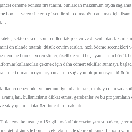
ncel deneme bonusu fırsatlarını, bunlardan maksimum fayda sağlama stra
e bonusu veren sitelerin güvenilir olup olmadığını anlamak için lisans 
kir.
teler, sektördeki en son trendleri takip eden ve düzenli olarak kampan
yimini ön planda tutarak, düşük çevrim şartları, hızlı ödeme seçenekleri 
z deneme bonusu veren siteler, özellikle yeni başlayanlar için büyük bi
atformlar kullanıcıları çekmek için daha cömert teklifler sunmaya başla
 para riski olmadan oyun oynamalarını sağlayan bir promosyon türüdür.
kullanıcı deneyimini ve memnuniyetini artırarak, markaya olan sadakati 
avantajları, kullanıcıların dikkat etmesi gerekenler ve bu programların d
i ve sık yapılan hatalar üzerinde durulmaktadır.
L deneme bonusu için 15x gibi makul bir çevrim şartı sunarken, çevrim s
 yerine getirdiğinizde bonusu çekilebilir hale getirebilirsiniz. İlk para ya