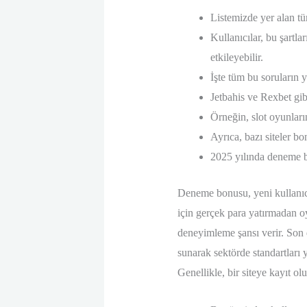
Listemizde yer alan tüm
Kullanıcılar, bu şartla
etkileyebilir.
İşte tüm bu soruların 
Jetbahis ve Rexbet gibi
Örneğin, slot oyunları
Ayrıca, bazı siteler bon
2025 yılında deneme bo
Deneme bonusu, yeni kullanıcıl
için gerçek para yatırmadan oyu
deneyimleme şansı verir. Son 
sunarak sektörde standartları y
Genellikle, bir siteye kayıt o