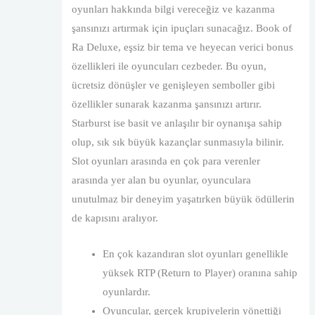
oyunları hakkında bilgi vereceğiz ve kazanma
şansınızı artırmak için ipuçları sunacağız. Book of
Ra Deluxe, eşsiz bir tema ve heyecan verici bonus
özellikleri ile oyuncuları cezbeder. Bu oyun,
ücretsiz dönüşler ve genişleyen semboller gibi
özellikler sunarak kazanma şansınızı artırır.
Starburst ise basit ve anlaşılır bir oynanışa sahip
olup, sık sık büyük kazançlar sunmasıyla bilinir.
Slot oyunları arasında en çok para verenler
arasında yer alan bu oyunlar, oyunculara
unutulmaz bir deneyim yaşatırken büyük ödüllerin
de kapısını aralıyor.
En çok kazandıran slot oyunları genellikle
yüksek RTP (Return to Player) oranına sahip
oyunlardır.
Oyuncular, gerçek krupiyelerin yönettiği