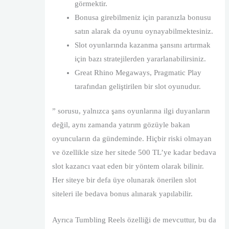
görmektir.
Bonusa girebilmeniz için paranızla bonusu
satın alarak da oyunu oynayabilmektesiniz.
Slot oyunlarında kazanma şansını artırmak
için bazı stratejilerden yararlanabilirsiniz.
Great Rhino Megaways, Pragmatic Play
tarafından geliştirilen bir slot oyunudur.
” sorusu, yalnızca şans oyunlarına ilgi duyanların
değil, aynı zamanda yatırım gözüyle bakan
oyuncuların da gündeminde. Hiçbir riski olmayan
ve özellikle size her sitede 500 TL’ye kadar bedava
slot kazancı vaat eden bir yöntem olarak bilinir.
Her siteye bir defa üye olunarak önerilen slot
siteleri ile bedava bonus alınarak yapılabilir.
Ayrıca Tumbling Reels özelliği de mevcuttur, bu da