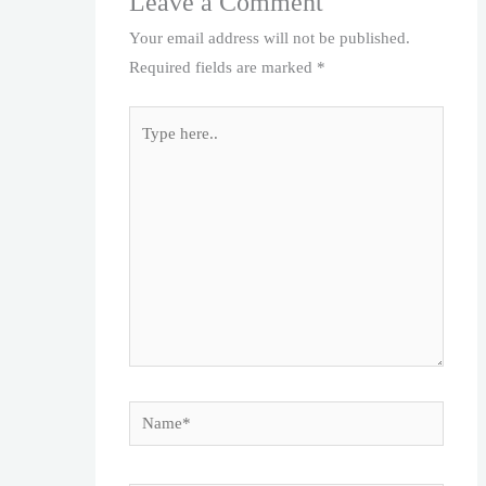
Leave a Comment
Your email address will not be published.
Required fields are marked
*
Type
here..
Name*