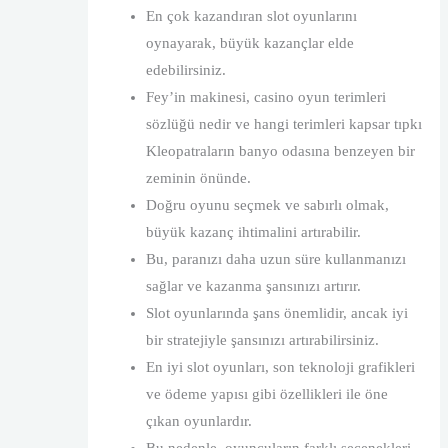
En çok kazandıran slot oyunlarını
oynayarak, büyük kazançlar elde
edebilirsiniz.
Fey’in makinesi, casino oyun terimleri
sözlüğü nedir ve hangi terimleri kapsar tıpkı
Kleopatraların banyo odasına benzeyen bir
zeminin önünde.
Doğru oyunu seçmek ve sabırlı olmak,
büyük kazanç ihtimalini artırabilir.
Bu, paranızı daha uzun süre kullanmanızı
sağlar ve kazanma şansınızı artırır.
Slot oyunlarında şans önemlidir, ancak iyi
bir stratejiyle şansınızı artırabilirsiniz.
En iyi slot oyunları, son teknoloji grafikleri
ve ödeme yapısı gibi özellikleri ile öne
çıkan oyunlardır.