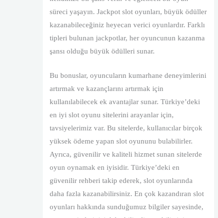
süreci yaşayın. Jackpot slot oyunları, büyük ödüller
kazanabileceğiniz heyecan verici oyunlardır. Farklı
tipleri bulunan jackpotlar, her oyuncunun kazanma
şansı olduğu büyük ödülleri sunar.
Bu bonuslar, oyuncuların kumarhane deneyimlerini
artırmak ve kazançlarını artırmak için
kullanılabilecek ek avantajlar sunar. Türkiye’deki
en iyi slot oyunu sitelerini arayanlar için,
tavsiyelerimiz var. Bu sitelerde, kullanıcılar birçok
yüksek ödeme yapan slot oyununu bulabilirler.
Ayrıca, güvenilir ve kaliteli hizmet sunan sitelerde
oyun oynamak en iyisidir. Türkiye’deki en
güvenilir rehberi takip ederek, slot oyunlarında
daha fazla kazanabilirsiniz. En çok kazandıran slot
oyunları hakkında sunduğumuz bilgiler sayesinde,