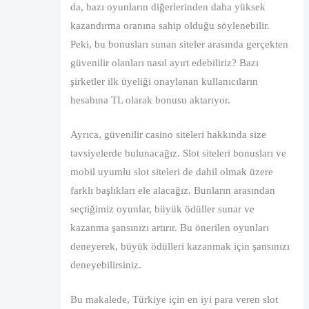
da, bazı oyunların diğerlerinden daha yüksek
kazandırma oranına sahip olduğu söylenebilir.
Peki, bu bonusları sunan siteler arasında gerçekten
güvenilir olanları nasıl ayırt edebiliriz? Bazı
şirketler ilk üyeliği onaylanan kullanıcıların
hesabına TL olarak bonusu aktarıyor.
Ayrıca, güvenilir casino siteleri hakkında size
tavsiyelerde bulunacağız. Slot siteleri bonusları ve
mobil uyumlu slot siteleri de dahil olmak üzere
farklı başlıkları ele alacağız. Bunların arasından
seçtiğimiz oyunlar, büyük ödüller sunar ve
kazanma şansınızı artırır. Bu önerilen oyunları
deneyerek, büyük ödülleri kazanmak için şansınızı
deneyebilirsiniz.
Bu makalede, Türkiye için en iyi para veren slot