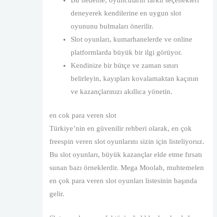
Bu nedenle, oyuncuların farklı seçenekleri
deneyerek kendilerine en uygun slot
oyununu bulmaları önerilir.
Slot oyunları, kumarhanelerde ve online
platformlarda büyük bir ilgi görüyor.
Kendinize bir bütçe ve zaman sınırı
belirleyin, kayıpları kovalamaktan kaçının
ve kazançlarınızı akıllıca yönetin.
en cok para veren slot
Türkiye’nin en güvenilir rehberi olarak, en çok
freespin veren slot oyunlarını sizin için listeliyoruz.
Bu slot oyunları, büyük kazançlar elde etme fırsatı
sunan bazı örneklerdir. Mega Moolah, muhtemelen
en çok para veren slot oyunları listesinin başında
gelir.