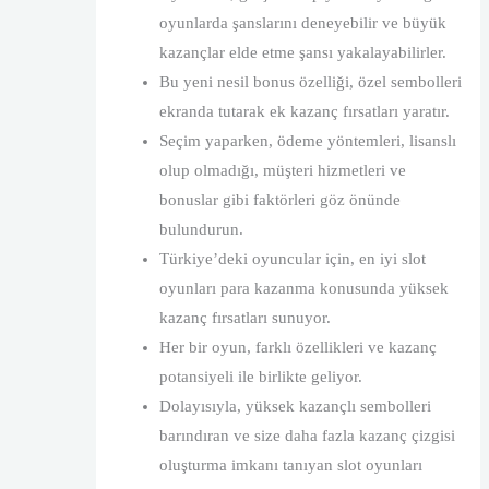
oyunlarda şanslarını deneyebilir ve büyük
kazançlar elde etme şansı yakalayabilirler.
Bu yeni nesil bonus özelliği, özel sembolleri
ekranda tutarak ek kazanç fırsatları yaratır.
Seçim yaparken, ödeme yöntemleri, lisanslı
olup olmadığı, müşteri hizmetleri ve
bonuslar gibi faktörleri göz önünde
bulundurun.
Türkiye’deki oyuncular için, en iyi slot
oyunları para kazanma konusunda yüksek
kazanç fırsatları sunuyor.
Her bir oyun, farklı özellikleri ve kazanç
potansiyeli ile birlikte geliyor.
Dolayısıyla, yüksek kazançlı sembolleri
barındıran ve size daha fazla kazanç çizgisi
oluşturma imkanı tanıyan slot oyunları