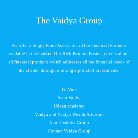
The Vaidya Group
We offer a Single Point Access for all the Financial Products
available in the market. Our Rich Product Basket, covers almost
all financial products which addresses all the financial needs of
the clients’ through one single portal of investments.
FinVine
Team Vaidya
Udaan academy
Vaidya and Vaidya Wealth Advisors
About Vaidya Group
Contact Vaidya Group