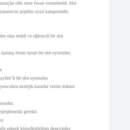
ançlar elde etme fırsatı vermektedir. Slot
ünyasının en popüler oyun kategorisidir.
r olan renkli ve eğlenceli bir slot
azanç fırsatı sunan bir slot oyunudur.
r.
ayline’lı bir slot oyunudur.
oyunculara stratejik kararlar verme imkanı
yunudur.
şleştirmeniz gerekir.
r.
aliz ederek kişiselleştirilmiş deneyimler