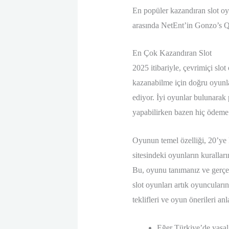
En popüler kazandıran slot oy
arasında NetEnt’in Gonzo’s 
En Çok Kazandıran Slot
2025 itibariyle, çevrimiçi slo
kazanabilme için doğru oyunla
ediyor. İyi oyunlar bulunarak
yapabilirken bazen hiç ödeme 
Oyunun temel özelliği, 20’ye ka
sitesindeki oyunların kurallar
Bu, oyunu tanımanız ve gerçek 
slot oyunları artık oyuncuları
teklifleri ve oyun önerileri an
Eğer Türkiye’de yasal o