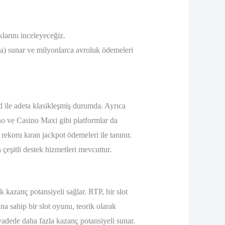
larını inceleyeceğiz.
a) sunar ve milyonlarca avroluk ödemeleri
 ile adeta klasikleşmiş durumda. Ayrıca
no ve Casino Maxi gibi platformlar da
rekoru kıran jackpot ödemeleri ile tanınır.
 çeşitli destek hizmetleri mevcuttur.
k kazanç potansiyeli sağlar. RTP, bir slot
 sahip bir slot oyunu, teorik olarak
vadede daha fazla kazanç potansiyeli sunar.