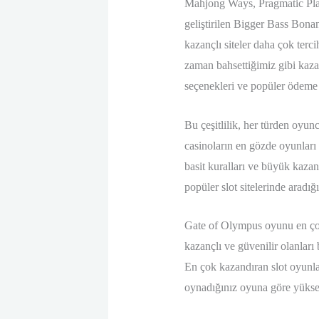
Mahjong Ways, Pragmatic Play t
geliştirilen Bigger Bass Bonan
kazançlı siteler daha çok terci
zaman bahsettiğimiz gibi kazan
seçenekleri ve popüler ödeme y
Bu çeşitlilik, her türden oyun
casinoların en gözde oyunları
basit kuralları ve büyük kazanm
popüler slot sitelerinde aradığı
Gate of Olympus oyunu en çok 
kazançlı ve güvenilir olanları
En çok kazandıran slot oyunla
oynadığınız oyuna göre yükse