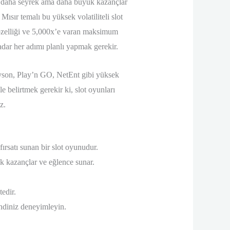
ar daha seyrek ama daha büyük kazançlar
ısır temalı bu yüksek volatiliteli slot
 özelliği ve 5,000x’e varan maksimum
dar her adımı planlı yapmak gerekir.
ayson, Play’n GO, NetEnt gibi yüksek
le belirtmek gerekir ki, slot oyunları
z.
rsatı sunan bir slot oyunudur.
k kazançlar ve eğlence sunar.
edir.
endiniz deneyimleyin.