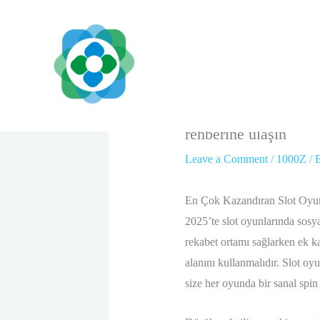
Skip
to
content
En Çok Kazandıran S
rehberine ulaşın
Leave a Comment
/
1000Z
/ 
En Çok Kazandıran Slot Oyunl
2025’te slot oyunlarında sosy
rekabet ortamı sağlarken ek ka
alanını kullanmalıdır. Slot o
size her oyunda bir sanal spin