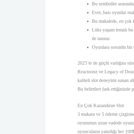
Bu semboller arasında ç
Evet, bazı oyunlar ma
Bu makalede, en çok ka
Lüks yaşam temalı bu 
ile tanınır.
Oyunlara sorumlu bir ş
2025’te de güçlü varlığını sü
Reactoonz ve Legacy of Dead g
kaliteli slot deneyimi sunan a
Bu belirtileri fark ettiğinizd
En Çok Kazandıran Slot
3 makara ve 5 ödeme çizgisine 
oyununun uzun vadede oyuncuya
oyuncuların yatırdığı her 100