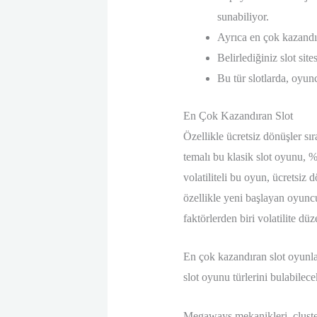
sunabiliyor.
Ayrıca en çok kazandır
Belirlediğiniz slot si
Bu tür slotlarda, oyun
En Çok Kazandıran Slot
Özellikle ücretsiz dönüşler s
temalı bu klasik slot oyunu, 
volatiliteli bu oyun, ücretsiz
özellikle yeni başlayan oyuncul
faktörlerden biri volatilite dü
En çok kazandıran slot oyunlar
slot oyunu türlerini bulabilece
Megaways mekanikleri, cluster