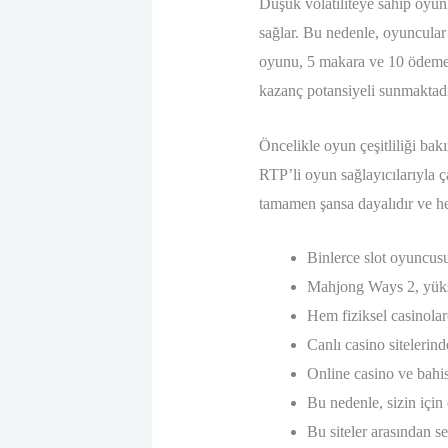
Düşük volatiliteye sahip oyun
sağlar. Bu nedenle, oyuncular 
oyunu, 5 makara ve 10 ödeme ç
kazanç potansiyeli sunmaktadı
Öncelikle oyun çeşitliliği b
RTP’li oyun sağlayıcılarıyla ça
tamamen şansa dayalıdır ve her
Binlerce slot oyuncusu
Mahjong Ways 2, yükse
Hem fiziksel casinola
Canlı casino sitelerinde
Online casino ve bahis
Bu nedenle, sizin için
Bu siteler arasından s