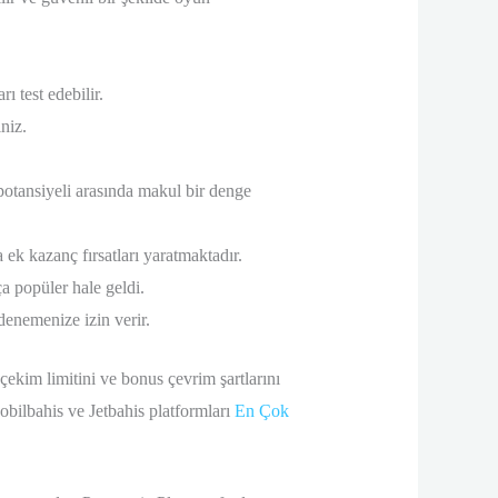
ı test edebilir.
niz.
potansiyeli arasında makul bir denge
 ek kazanç fırsatları yaratmaktadır.
a popüler hale geldi.
denemenize izin verir.
ekim limitini ve bonus çevrim şartlarını
obilbahis ve Jetbahis platformları
En Çok