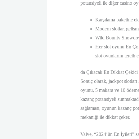
potansiyeli ile diğer casino oy
Karşılama paketine ek o
Modern slotlar, gelişmi
Wild Bounty Showdown, 
Her slot oyunu En Çok
slot oyunlarını tercih 
da Çıkacak En Dikkat Çekici
Sonuç olarak, jackpot slotları
oyunu, 5 makara ve 10 ödeme ç
kazanç potansiyeli sunmaktad
sağlaması, oyunun kazanç pota
mekaniği ile dikkat çeker.
Valve, “2024’ün En İyileri” s