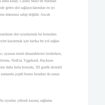
 da daha kolay. Casino Maxi‘de bulunan
e gelen slot sağlayıcılarından en iyi
apma imkanına sahip değldir. Ancak
zandıran slot oyunlarında bu bonusları
neyim kazanmak için harika bir yol sağlar.
o, oyunun temel dinamiklerini özetlerken,
latformu, NetEnt, Yggdrasil, Hacksaw
cılar daha fazla bonuslu, 3D grafik destekli
zamanda çeşitli bonus fırsatları da sunar.
. Bu oyunlar, yüksek kazanç sağlama