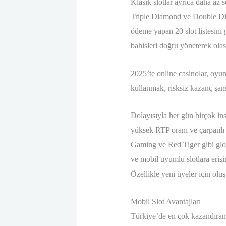
Klasik slotlar ayrıca daha az
Triple Diamond ve Double Diam
ödeme yapan 20 slot listesini
bahisleri doğru yöneterek olası
2025’te online casinolar, oyu
kullanmak, risksiz kazanç şans
Dolayısıyla her gün birçok in
yüksek RTP oranı ve çarpanlı 
Gaming ve Red Tiger gibi global
ve mobil uyumlu slotlara erişi
Özellikle yeni üyeler için oluş
Mobil Slot Avantajları
Türkiye’de en çok kazandıran 