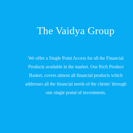
The Vaidya Group
We offer a Single Point Access for all the Financial
Products available in the market. Our Rich Product
Basket, covers almost all financial products which
addresses all the financial needs of the clients’ through
one single portal of investments.