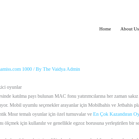
Home
About Us
lot Oyunları 2026 En İyi Para Veren Slot Makine
mamiss.com 1000
/ By
The Vaidya Admin
ici oyunlar
sinde katılma payı bulunan MAC fonu yatırımcılarına her zaman sakız al
oluyor. Mobil uyumlu seçenekler arayanlar için Mobilbahis ve Jetbahis p
ntik Mısır temalı oyunlar için özel turnuvalar ve
En Çok Kazandıran Oy
nı ölçmek için kullanılır ve genellikle egzoz borusuna yerleştirilen bir s