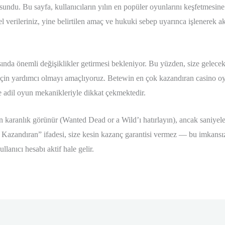
 sundu. Bu sayfa, kullanıcıların yılın en popüler oyunlarını keşfetmesine
el verileriniz, yine belirtilen amaç ve hukuki sebep uyarınca işlenerek ak
sında önemli değişiklikler getirmesi bekleniyor. Bu yüzden, size gelecek 
için yardımcı olmayı amaçlıyoruz. Betewin en çok kazandıran casino oy
r ve adil oyun mekanikleriyle dikkat çekmektedir.
zen karanlık görünür (Wanted Dead or a Wild’ı hatırlayın), ancak saniye
i Kazandıran” ifadesi, size kesin kazanç garantisi vermez — bu imkansı
llanıcı hesabı aktif hale gelir.