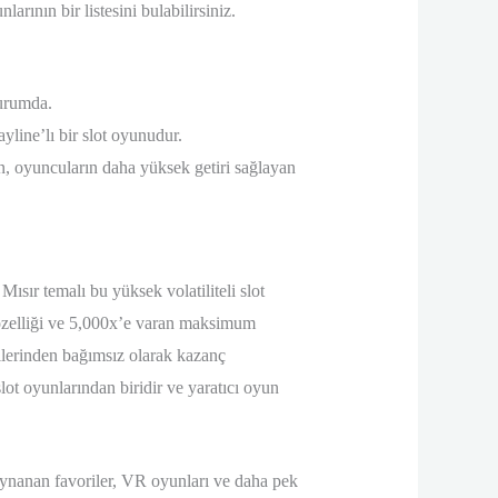
arının bir listesini bulabilirsiniz.
durumda.
yline’lı bir slot oyunudur.
, oyuncuların daha yüksek getiri sağlayan
ısır temalı bu yüksek volatiliteli slot
 özelliği ve 5,000x’e varan maksimum
lerinden bağımsız olarak kazanç
t oyunlarından biridir ve yaratıcı oyun
oynanan favoriler, VR oyunları ve daha pek