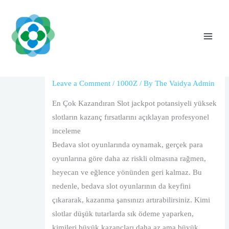
Skip
to
content
En Çok Kazandıran Slot jackpot potansiyeli
yüksek slotların kazanç fırsatlarını
açıklayan profesyonel inceleme
Leave a Comment
/
1000Z
/ By
The Vaidya Admin
En Çok Kazandıran Slot jackpot potansiyeli yüksek
slotların kazanç fırsatlarını açıklayan profesyonel
inceleme
Bedava slot oyunlarında oynamak, gerçek para
oyunlarına göre daha az riskli olmasına rağmen,
heyecan ve eğlence yönünden geri kalmaz. Bu
nedenle, bedava slot oyunlarının da keyfini
çıkararak, kazanma şansınızı artırabilirsiniz. Kimi
slotlar düşük tutarlarda sık ödeme yaparken,
kimileri büyük kazançları daha az ama büyük