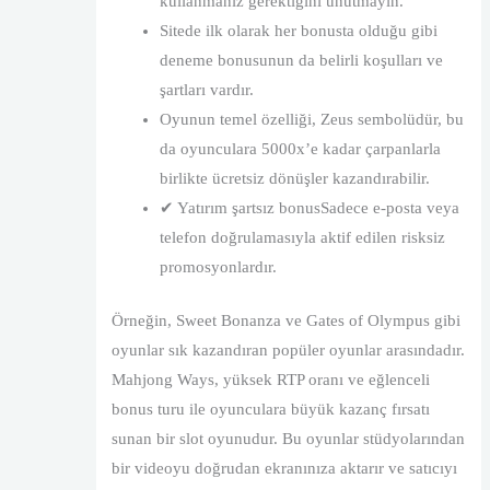
kullanmanız gerektiğini unutmayın.
Sitede ilk olarak her bonusta olduğu gibi
deneme bonusunun da belirli koşulları ve
şartları vardır.
Oyunun temel özelliği, Zeus sembolüdür, bu
da oyunculara 5000x’e kadar çarpanlarla
birlikte ücretsiz dönüşler kazandırabilir.
✔ Yatırım şartsız bonusSadece e-posta veya
telefon doğrulamasıyla aktif edilen risksiz
promosyonlardır.
Örneğin, Sweet Bonanza ve Gates of Olympus gibi
oyunlar sık kazandıran popüler oyunlar arasındadır.
Mahjong Ways, yüksek RTP oranı ve eğlenceli
bonus turu ile oyunculara büyük kazanç fırsatı
sunan bir slot oyunudur. Bu oyunlar stüdyolarından
bir videoyu doğrudan ekranınıza aktarır ve satıcıyı