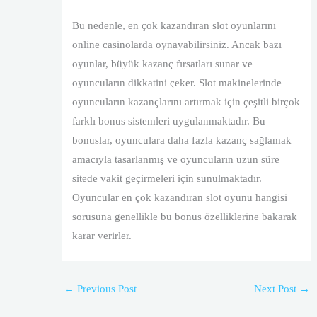
Bu nedenle, en çok kazandıran slot oyunlarını
online casinolarda oynayabilirsiniz. Ancak bazı
oyunlar, büyük kazanç fırsatları sunar ve
oyuncuların dikkatini çeker. Slot makinelerinde
oyuncuların kazançlarını artırmak için çeşitli birçok
farklı bonus sistemleri uygulanmaktadır. Bu
bonuslar, oyunculara daha fazla kazanç sağlamak
amacıyla tasarlanmış ve oyuncuların uzun süre
sitede vakit geçirmeleri için sunulmaktadır.
Oyuncular en çok kazandıran slot oyunu hangisi
sorusuna genellikle bu bonus özelliklerine bakarak
karar verirler.
←
Previous Post
Next Post
→