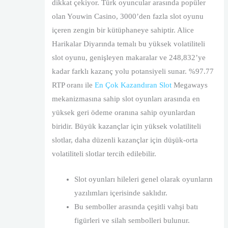
dikkat çekiyor. Türk oyuncular arasında popüler
olan Youwin Casino, 3000’den fazla slot oyunu
içeren zengin bir kütüphaneye sahiptir. Alice
Harikalar Diyarında temalı bu yüksek volatiliteli
slot oyunu, genişleyen makaralar ve 248,832’ye
kadar farklı kazanç yolu potansiyeli sunar. %97.77
RTP oranı ile
En Çok Kazandıran Slot
Megaways
mekanizmasına sahip slot oyunları arasında en
yüksek geri ödeme oranına sahip oyunlardan
biridir. Büyük kazançlar için yüksek volatiliteli
slotlar, daha düzenli kazançlar için düşük-orta
volatiliteli slotlar tercih edilebilir.
Slot oyunları hileleri genel olarak oyunların
yazılımları içerisinde saklıdır.
Bu semboller arasında çeşitli vahşi batı
figürleri ve silah sembolleri bulunur.