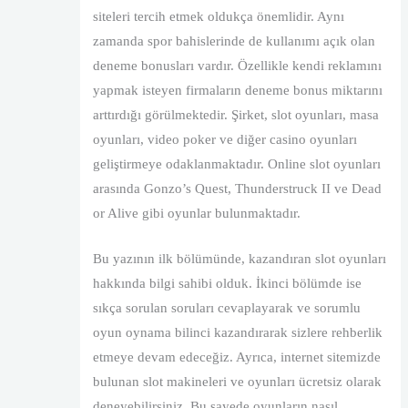
siteleri tercih etmek oldukça önemlidir. Aynı
zamanda spor bahislerinde de kullanımı açık olan
deneme bonusları vardır. Özellikle kendi reklamını
yapmak isteyen firmaların deneme bonus miktarını
arttırdığı görülmektedir. Şirket, slot oyunları, masa
oyunları, video poker ve diğer casino oyunları
geliştirmeye odaklanmaktadır. Online slot oyunları
arasında Gonzo’s Quest, Thunderstruck II ve Dead
or Alive gibi oyunlar bulunmaktadır.
Bu yazının ilk bölümünde, kazandıran slot oyunları
hakkında bilgi sahibi olduk. İkinci bölümde ise
sıkça sorulan soruları cevaplayarak ve sorumlu
oyun oynama bilinci kazandırarak sizlere rehberlik
etmeye devam edeceğiz. Ayrıca, internet sitemizde
bulunan slot makineleri ve oyunları ücretsiz olarak
deneyebilirsiniz. Bu sayede oyunların nasıl