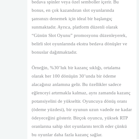
bedava spinler veya özel semboller içerir. Bu
bonus, en çok kazandıran slot oyunlarında
şansınızı denemek için ideal bir başlangıç
sunmaktadır. Ayrıca, platform düzenli olarak
“Günün Slot Oyunu” promosyonu düzenleyerek,
belirli slot oyunlarında ekstra bedava dönüşler ve
bonuslar dağıtmaktadır.
Örneğin, %30’luk bir kazanç sıklığı, ortalama
olarak her 100 dönüşün 30’unda bir ödeme
alacağınız anlamına gelir. Bu özellikler sadece
eğlenceyi artırmakla kalmaz, aynı zamanda kazanç
potansiyelini de yükseltir. Oyuncuya dönüş oranı
(ödeme yüzdesi), bir oyunun uzun vadede ne kadar
ödeyeceğini gösterir. Birçok oyuncu, yüksek RTP
oranlarına sahip slot oyunlarını tercih eder çünkü
bu oyunlar daha fazla kazanç sağlar.