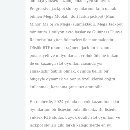
oldukça yüksek kazanç potansiyeli sunuyor.
Progressive jackpot slot oyunlarının kralı olarak
bilinen Mega Moolah, dört farklı jackpot (Mini,
Minor, Major ve Mega) sunmaktadır. Mega Jackpot
minimum 1 milyon avro başlar ve Guinness Dünya
Rekorları’na giren ödemeleri ile tanınmaktadır.
Düşük RTP oranına rağmen, jackpot kazanma
potansiyeli ve milyonlarca avroluk ödeme imkanı
ile en kazançlı slot oyunları arasında yer
almaktadır. Sabırlı olmak, oyunda belirli bir
bütçeyle oynamak ve bonus özelliklerini doğru
kullanmak, kazanma şansınızı artırabilir.
Bu rehberde, 2024 yılında en çok kazandıran slot
oyunlarının bir listesini bulabilirsiniz. Bu listede,
yüksek RTP slotlar, büyük ödüllü slot oyunları, ve
jackpot slotları gibi farklı kategorilerde en iyi