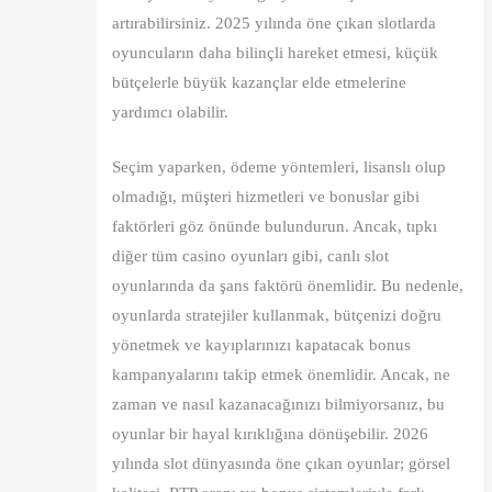
artırabilirsiniz. 2025 yılında öne çıkan slotlarda
oyuncuların daha bilinçli hareket etmesi, küçük
bütçelerle büyük kazançlar elde etmelerine
yardımcı olabilir.
Seçim yaparken, ödeme yöntemleri, lisanslı olup
olmadığı, müşteri hizmetleri ve bonuslar gibi
faktörleri göz önünde bulundurun. Ancak, tıpkı
diğer tüm casino oyunları gibi, canlı slot
oyunlarında da şans faktörü önemlidir. Bu nedenle,
oyunlarda stratejiler kullanmak, bütçenizi doğru
yönetmek ve kayıplarınızı kapatacak bonus
kampanyalarını takip etmek önemlidir. Ancak, ne
zaman ve nasıl kazanacağınızı bilmiyorsanız, bu
oyunlar bir hayal kırıklığına dönüşebilir. 2026
yılında slot dünyasında öne çıkan oyunlar; görsel