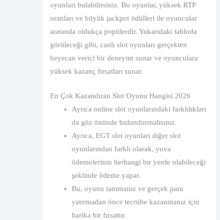
oyunları bulabilirsiniz. Bu oyunlar, yüksek RTP
oranları ve büyük jackpot ödülleri ile oyuncular
arasında oldukça popülerdir. Yukarıdaki tabloda
görüleceği gibi, canlı slot oyunları gerçekten
heyecan verici bir deneyim sunar ve oyunculara
yüksek kazanç fırsatları sunar.
En Çok Kazandıran Slot Oyunu Hangisi 2026
Ayrıca online slot oyunlarındaki farklılıkları
da göz önünde bulundurmalısınız.
Ayrıca, EGT slot oyunları diğer slot
oyunlarından farklı olarak, yuva
ödemelerinin herhangi bir yerde olabileceği
şeklinde ödeme yapar.
Bu, oyunu tanımanız ve gerçek para
yatırmadan önce tecrübe kazanmanız için
harika bir fırsattır.