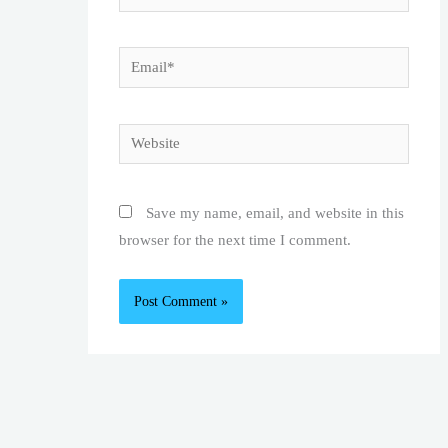
Email*
Website
Save my name, email, and website in this
browser for the next time I comment.